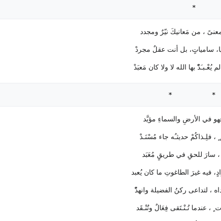
*      
 معنىً ، من مَعانيكَ نيّرٌ ومجدد
ا، سامياتٍ، بل أنت عقلٌ مجردْ
يُعْـبـَدّْ بها الله لا ولا كان مَعبَدْ
، فهو في الأرضِ والسماءِ مؤيَّد
 ، فلِـذاكُمْ حديثـُه جاء مُسْنَـدْ
ما ، سارَ للحقِ في طريقٍ مُعَبَد
ٍ، فيه غيرَ الطاغوتِ ما كان يُعبد
اه ، لتداعى ركنُ الفضيلة وانهدّْ
 ، عندما تُـنْـتَقى فِعَالٌ وتُنْـقَد