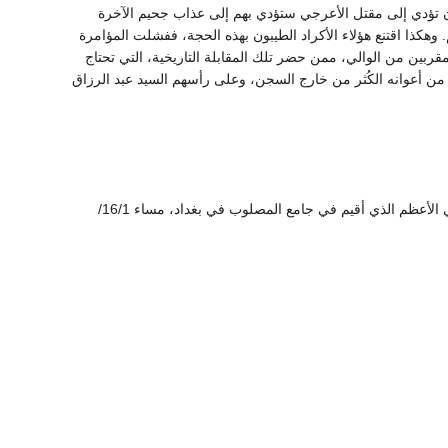
 تؤدي إلى مقتل الأعرجي ستؤدي بهم إلى عذاب جحيم الآخرة
 وهكذا اقتنع هؤلاء الأكراد الطيبون بهذه الحجة، ففشلت المؤامرة
قربين من الوالي، ممن حضر تلك المقابلة التاريخية، التي تحتاج
 من أعوانه الكُثر من خارج السجن، وعلى رأسهم السيد عبد الرزاق
"هي ذي قصيدة سعادة الأستاذ السيد صادق الأعرجي الرائعة التي ألقيت في الاحتفال بذكرى مولد النبي الأعظم الذي أقيم في جامع المصلوب في بغداد، مساء 16/1/