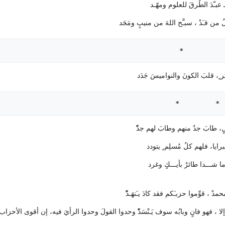
 عبـّدَ الطُرقَ للعلوم ومهّـد
 قـَدْ ، سبـَّح اللهَ من منيبٍ ومَجَد
*          
ٍ، قلبَ الكونَ والنواميسَ جَدَد
لٍ، طابَ جدٌ منهم وطابَ لهم جدّْ
رايا، فلهم كلُ مُسلِم ٍ يتودد
ا شـــدا طائرٌ بأيـــكٍ وغرد
ْ ، قوِّموا حزبـَكم فقد كادَ يـَنهَـدّْ
لا ، فهو فانٍ وبابُه سوف يَـنْسَدّْ وحدوا القولَ وحدوا الرأيَ فيه، إن أقوى الأحزاب 