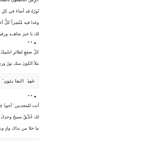
نُورُهُ قد أضاءَ في كل
وغدا فيه مُبْصِراً كلُّ أع
لك يا خيرَ شاهــد ورق
* *
كلُ صقعٍ لطائرِ اسْمِكَ 
ملأ الكونَ منك نورٌ ور
حَمِدَ الشانئون 

* *
أنت للمجدبين َ أجودُ خِص
لك خُلـْقٌ نسيجُ وحدِكَ 
ما خلا من نداك وادٍ وناد 