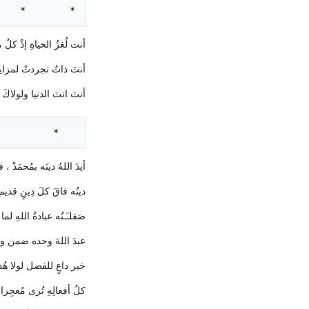
  *          *

أنت لُغزُ الحياةِ إذْ كلُ
أنتَ ذاتٌ تجردتْ لمزاي
أنتَ انتَ الدنيا ولولاكَ لم 
   *           *          *

أيدَ اللهُ دينَه بمُحمَدْ 
دينُه فاقَ كلَ دِينٍ قديم ٍ
صَقلـَـتُه عبادةُ اللهِ ل
عبدَ اللهَ وحده ضمن واد
خير داعٍ للفضل لولا هُد
كلُ أفعالِهِ تُرى مُعجِزات ٍ