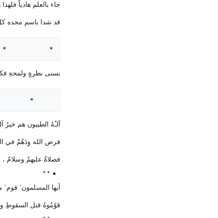
جاء بالعلم هادياً فلهذا ـ
قد شدا باسم مجده كلُ من
 *           *

بسنى نظرةٍ ولمحةِ فكر 
     *         *         *

آلـُهُ الطيبون هم خيرُ آ
فرض الله وِدَهُمْ في الب
فصلاةٌ عليهمُ وسلامٌ ، م
* *
أيها المسلمون َ قوم َ محمد
قوّمُوهُ قبل السقوطِ وإ