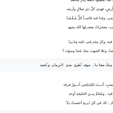
ِ أرضٍ، فهدى كلَّ ذي ضلالٍ وأرشد
مى، وغدا فيه قائمــاً كلُّ مُـقْـعَـدْ
يب، معجزاتٌ بفضــلها الله يشهد
فيه، وِكرُ مجد ٍغنى عليه وغـَـردْ
شدٌ، وعلا الشهبَ منك مًجدٌ وسؤدد ؟
َ مِنكَ سجايا، سوف تُطرى مدى الزمان وتُحمد
بٍ، أنـــتَ للمُدلِجين أنـــورُ فرقد
فيه ، ومُقامٌ بيــنَ الخليقةِ أوحد
ٍ ، لك في كلِ تُـربةٍ أخصبتْ يـَدّْ