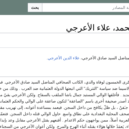
بحث
مد، علاء الأعرجي
ناضل السيد صادق الأعرجي،
علاء الدين الأعرجي
.
رى الخمسون لوفاة والدي، الكاتب الصحافي المناضل السيد صادق الأعرجي. فمنذ
سيما ضد سياسة "التتريك" التي اتبعتها الدولة العثمانية ضد العرب . وذلك من خلا
يد . فأغلقها الوالي المستبد جمال باشا الملقب بالسفاح. ولكن الأعرجي بقيّ ملت
صدر صحيفة أخرى باسم "الصاعقة" لتكون صاعقة على الوالي والحكم العثماني
ـَفنٌ ، بل ظلّ يكافح من داخل السجن. فيعمد بمساعدة أعوانه، إلى تهريب مقالات
صحف المحلية البغدادية على نطاق واسع. حاول الوالي قتله داخل السجن. فتعمّد 
عربية أصلاً، ممن يواجهون حكم الاعدام . أقنعهم بقتل الأعرجي مقابل وعد بإبدا
 يَعمَدُ خلالها هؤلاء بقتله أثناء الهرج والمرج. ولكن أعوان الأعرجي من السجناء