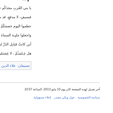
* *
يا بني العُربِ مجدَكُ
فبسيفٍ، لا مدفعٍ، قد ملكْ
حطموا اليوم خصمَكُمْ ب
واجعلوا حِليِـة السماءِ
أين كانتْ قنابِل الذَرِّ ل
هل عِـلمتـُمْ ، لا عِشتم
تصنيفان
:
علاء الدين 
آخر تعديل لهذه الصفحة كان يوم 10 مايو 2013، الساعة 10:57.
سياسة الخصوصية
حول ويكي مصدر
إخلاء مسؤولية