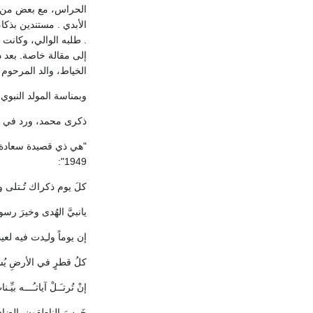
الحراس، مع بعض من ر
الأبدي . مستندين بذكا
. طلبه الوالي، وكانت 
إلى مقالة خاصة. بعد 
الخياط، والد المرحوم ا
وبمناسة المولد النبوي، الذي يصادف اليوم /2013
ذكرى محمد، ورد في صحيفة "ل
1949":
كلَ يوم ذكراك تُـتلى وتُـن
يانبيَّ الهُدى وخيرَ رسو
إن يوماً ولـِدت فيه لعي
كلُ قطرٍ في الأرضِ يُسم
إنْ تُرتـَـلْ آياتـُـــه بيِّـ
خَرِسَ الناطقون بالضاد لمَّ