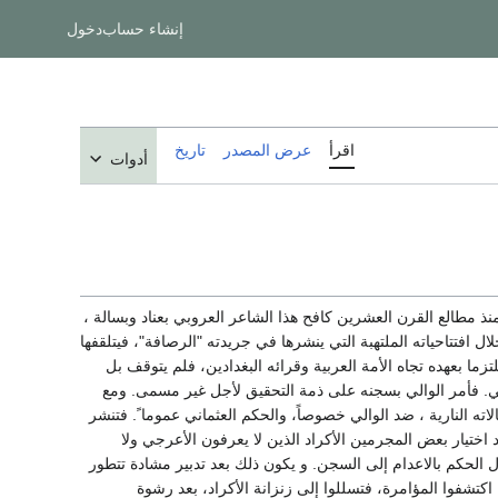
إنشاء حساب
دخول
اقرأ
عرض المصدر
تاريخ
أدوات
 مطالع القرن العشرين كافح هذا الشاعر العروبي بعناد وبسالة ،
ل افتتاحياته الملتهبة التي ينشرها في جريدته "الرصافة"، فيتلقفها
زما بعهده تجاه الأمة العربية وقرائه البغدادين، فلم يتوقف بل
. فأمر الوالي بسجنه على ذمة التحقيق لأجل غير مسمى. ومع
ه النارية ، ضد الوالي خصوصاً، والحكم العثماني عموما ً. فتنشر
اختيار بعض المجرمين الأكراد الذين لا يعرفون الأعرجي ولا
ل الحكم بالاعدام إلى السجن. و يكون ذلك بعد تدبير مشادة تتطور
 اكتشفوا المؤامرة، فتسللوا إلى زنزانة الأكراد، بعد رشوة