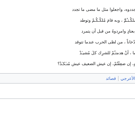
م جددوه، واجعلوا مثل ما مضى ما تجدد
ـتـُمّْ ، وبه قامَ مُلكُـكُـمْ وتوطد
عتادٍ وامرِدوهُ من قبل أن يتمرد
 دُخاناً ، من لظى الحرب عندما تتوقد
ما ، أنْ هدمتـُمْ للشرِك كلَ مُشيـَدْ
ُو، إن ضعِفْتُمْ، إن عيش الضعيف عيش مُنـَكـَدْ؟
الأعرجي
قصائد