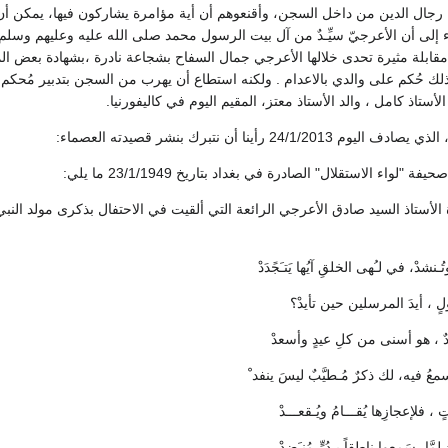
جال الدين من داخل السجن، وأقنعوهم أن أية مؤامرة يشاركون فيها، يمكن أن
ء إلى أن الأعرجيّ سيِّـدٌ من آل بيت الرسول محمد صلى الله عليه وعليهم وسلم.
مقابلة مثيرة تحدى خلالها الأعرجي جمال السفاح بشجاعة نادرة ،بشهادة بعض الم
ذلك حُكم على والدي بالاعدام . ولكنه استطاع أن يهرب من السجن بتدبير مُحكم
لأستاذ كامل ، والد الأستاذ معتز، المقيم اليوم في كاليفورنيا.
24/1 رأينا أن نتبرك بنشر قصيدته العصماء:
واء الاستقلال" الصادرة في بغداد بتاريخ 23/1/1949 ما يلي:
شدْ، في لـُهى الخلقِ آيُها يَتـَجًدَدْ
لٍ ، أيدَ المرسلين حين تأيدْ؟
دٌ ، هو أسنى من كلِ عيدٍ وأسعدْ
عُ فيه، لك ذكرٌ مُـطيَّبٌ ليسَ ينفد ْ
ناتٍ ، فلإعجازِها يُقـــامُ ويُـقعـــدْ
ا، سَمِعوا ناطقاً بِـدُرٍّ مُنـَضدْ