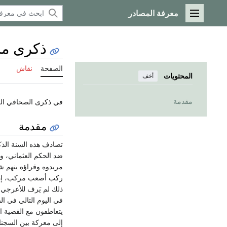
معرفة المصادر
القائمة الرئيسية
ذكرى مح
الصفحة
نقاش
المحتويات
أخف
مقدمة
في ذكرى الصحافي الم
مقدمة
تصادف هذه السنة الذك
ضد الحكم العثماني، ولا
مريدوه وقراؤه بنهم شد
ركب أصعب مركب، إذ أ
ذلك لم يَرف للأعرجي ج
في اليوم التالي في ال
يتعاطفون مع القضية ال
إلى معركة بين السجناء،