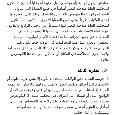
مواطنيها ودول أجنبية (أو مواطني دول أجنبية أو رعايا أجانب). 2- تكون
للمحكمة العليا صلاحية النظر أساساً في جميع القضايا التي تتناول
السفراء والوزراء المفوضين الآخرين والقناصل، وتلك التي تكون فيها
إحدى الولايات طرفاً. وفي جميع القضايا الأخرى المذكورة آنفاً، تكون
للمحكمة العليا صلاحية النظر فيها استئنافاً، من ناحيتي الوقائع والقانون،
مع مراعاة الاستثناءات والأنظمة التي يضعها الكونغرس. 3- تتم
المحاكمة في جميع الجرائم، ما عدا قضايا الاتهام النيابي، أمام هيئة
محلفين. وتجري مثل هذه المحاكمات في الولاية حيث تكون تلك
الجرائم قد اقترفت. ولكن عندما لا تقترف تلك الجرائم داخل حدود أية
ولاية، تجري المحاكمة في المكان أو الأماكن التي يحددها الكونغرس
بقانون.
الفقرة الثالثة
1- جريمة الخيانة بحق الولايات المتحدة لا تكون إلا بشن حرب عليها، أو
بالانضمام إلى أعدائها وتقديم العون والمساعدة لهم. ولا يدان أحد بتهمة
الخيانة إلا استناداً إلى شهادة شاهدين يشهدان على وقوع نفس العمل
الواضح النية، أو استناداً إلى اعتراف في محكمة علنية. 2- للكونغرس
سلطة تحديد عقوبة جريمة الخيانة. ولكن لا يجوز الاقتصاص من نسل
أو أقارب المتهم أو تجريده من حقوقه المدنية أو مصادرة أمواله
وممتلكاته إلا أثناء حياته.