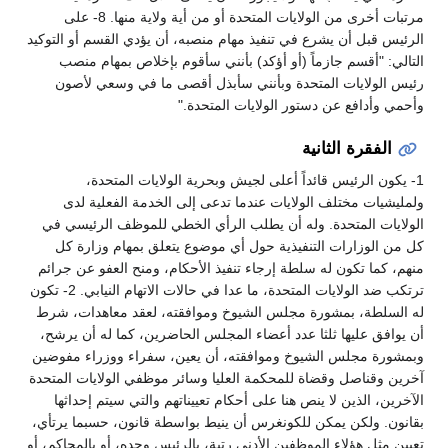
مرتبات أخرى من الولايات المتحدة أو من أية ولاية منها. 8- على
الرئيس قبل أن يشرع في تنفيذ مهام منصبه، أن يؤدي القسم أو التوكيد
التالي: "أقسم جازماً (أو أؤكد) بأنني سأقوم بإخلاص بمهام منصب
رئيس الولايات المتحدة وبأنني سأبذل أقصى ما في وسعي لأصون
وأحمي وأدافع عن دستور الولايات المتحدة."
الفقرة الثانية
1- يكون الرئيس قائداً أعلى لجيش وبحرية الولايات المتحدة،
ولمليشيات مختلف الولايات عندما تدعى إلى الخدمة الفعلية لدى
الولايات المتحدة. وله أن يطلب الرأي الخطي للموظف الرئيسي في
كل من الوزارات التنفيذية حول أي موضوع يتعلق بمهام وزارة كل
منهم، كما تكون له سلطة إرجاء تنفيذ الأحكام، ومنح العفو عن جرائم
ترتكب ضد الولايات المتحدة، ما عدا في حالات الاتهام النيابي. 2- تكون
له السلطة، بمشورة مجلس الشيوخ وموافقته، لعقد معاهدات، شرط
أن يوافق عليها ثلثا عدد أعضاء المجلس الحاضرين، كما له أن يرشح،
وبمشورة مجلس الشيوخ وموافقته، أن يعين، سفراء ووزراء مفوضين
آخرين وقناصل وقضاة للمحكمة العليا وسائر موظفي الولايات المتحدة
الآخرين، الذين لا ينص هنا على أحكام تعييناتهم والتي سيتم إحداثها
بقانون. ولكن يمكن للكونغرس أن ينيط بواسطة قانون، حسبما يرتأي،
تعيين مثل هؤلاء الموظفين الأدنى رتبة، بالرئيس وحده، أو بالمحاكم، أو