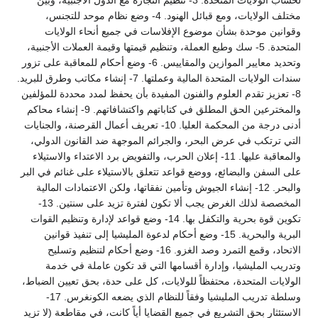
لحساب الولايات المتحدة. 3- تنظيم التجارة مع الدول الأجنبية، وبين
مختلف الولايات، ومع قبائل الهنود. 4- وضع نظام موحد للتجنس،
وقوانين موحدة بشأن موضوع الإفلاسات في جميع أنحاء الولايات
المتحدة. 5- سك وطبع العملة، وتنظيم قيمتها وقيمة العملات الأجنبية،
وتحديد معايير الموازين والمقاييس. 6- وضع أحكام للمعاقبة على تزور
سندات الولايات المتحدة المالية وعملتها. 7- إنشاء مكاتب وطرق للبريد.
8- تعزيز تقدم العلوم والفنون المفيدة بأن يحفظ لمدد محددة للمؤلفين
والمخترعين الحق المطلق في كتاباتهم واكتشافاتهم. 9- إنشاء محاكم
أدنى درجة من المحكمة العليا. 10- تعريف أعمال القرصنة، والجنايات
التي ترتكب في عرض البحر، والجرائم الموجهة ضد القانون الدولي،
والمعاقبة عليها. 11- إعلان الحرب، والتفويض برد الاعتداء والاستيلاء
على السفن والبضائع، ووضع قواعد تتعلق بالاستيلاء على غنائم في البر
والبحر. 12- إنشاء الجيوش وتأمين نفقاتها، ولكن الاعتمادات المالية
المخصصة لذلك الغرض يجب ألا تكون لفترة تزيد على سنتين. 13-
تكوين قوة بحرية والتكفل بها. 14- وضع قواعد لإدارة وتنظيم القوات
البرية والبحرية. 15- وضع أحكام لدعوة المليشيا إلى تنفيذ قوانين
الاتحاد، وقمع التمرد وصد الغزو. 16- وضع أحكام لتنظيم وتسليح
وتدريب المليشيا، وإدارة أقسامها التي قد تكون عاملة في خدمة
الولايات المتحدة، محتفظاً للولايات، كل على حدة، بحق تعيين الضباط،
وسلطة تدريب المليشيا وفقاً للنظام الذي يضعه الكونغرس. 17-
الاستئثار بحق التشريع في جميع القضايا أياً كانت، في مقاطعة (لا تزيد