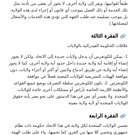
طبقاً لقوانينها، ويفر إلى ولاية أخرى، لا يجوز أن يعفى من تأدية مثل
تلك الخدمة أو ذلك العمل بموجب أي قانون أو إجراء لدى هذه الولاية،
بل يتوجب تسليمه عند طلب الجهة التي تؤدي هذه الخدمات والأشغال
لمصلحتها.)
الفقرة الثالثة
علاقات الحكومة الفيدرالية بالولايات
1- يمكن للكونغرس أن يدخل ولايات جديدة إلى الاتحاد. ولكن لا يجوز
إنشاء أو إقامة أية ولاية جديدة داخل حدود أية ولاية أخرى، كما لا يجوز
إنشاء أية ولاية عن طريق اندماج ولايتين أو أكثر أو أجزاء ولايات، دون
موافقة الهيئات التشريعية للولايات المعنية فضلاً عن موافقة
الكونغرس. 2- تكون للكونغرس سلطة التصرف بوضع جميع القواعد
والأنظمة اللازمة الخاصة بأراض أو ممتلكات أخرى عائدة للولايات
المتحدة. ولا يفسر أي نص في هذا الدستور على نحو يضر بأية حقوق
للولايات المتحدة أو لأية ولاية معينة.
الفقرة الرابعة
تضمن الولايات المتحدة لكل ولاية في هذا الاتحاد حكومة ذات نظام
جمهوري وتحمي كلا منها من الغزو، كما تحميها، بناء على طلب الهيئة