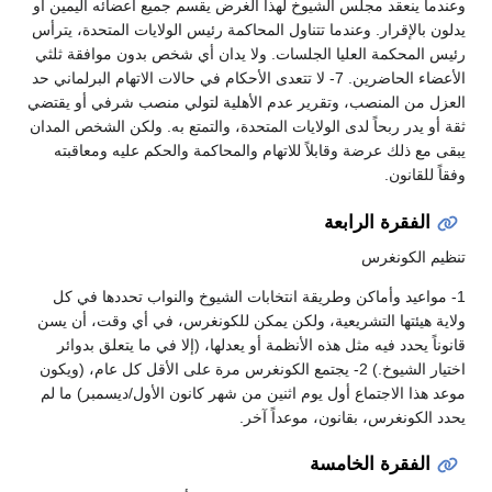
وعندما ينعقد مجلس الشيوخ لهذا الغرض يقسم جميع أعضائه اليمين أو
يدلون بالإقرار. وعندما تتناول المحاكمة رئيس الولايات المتحدة، يترأس
رئيس المحكمة العليا الجلسات. ولا يدان أي شخص بدون موافقة ثلثي
الأعضاء الحاضرين. 7- لا تتعدى الأحكام في حالات الاتهام البرلماني حد
العزل من المنصب، وتقرير عدم الأهلية لتولي منصب شرفي أو يقتضي
ثقة أو يدر ربحاً لدى الولايات المتحدة، والتمتع به. ولكن الشخص المدان
يبقى مع ذلك عرضة وقابلاً للاتهام والمحاكمة والحكم عليه ومعاقبته
وفقاً للقانون.
الفقرة الرابعة
تنظيم الكونغرس
1- مواعيد وأماكن وطريقة انتخابات الشيوخ والنواب تحددها في كل
ولاية هيئتها التشريعية، ولكن يمكن للكونغرس، في أي وقت، أن يسن
قانوناً يحدد فيه مثل هذه الأنظمة أو يعدلها، (إلا في ما يتعلق بدوائر
اختيار الشيوخ.) 2- يجتمع الكونغرس مرة على الأقل كل عام، (ويكون
موعد هذا الاجتماع أول يوم اثنين من شهر كانون الأول/ديسمبر) ما لم
يحدد الكونغرس، بقانون، موعداً آخر.
الفقرة الخامسة