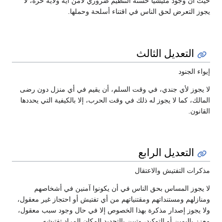
حيث أن وجود مليشيا حسنة التنظيم ضروري لأمن أية ولاية حرة، لا
يجوز التعرض لحق الناس في اقتناء أسلحة وحملها.
التعديل الثالث
إيواء الجنود
لا يجوز لأي جندي، في وقت السلم، أن يقيم في أي منزل دون رضى
المالك، كما لا يجوز له ذلك في وقت الحرب، إلا بالكيفية التي يحددها
القانون.
التعديل الرابع
مذكرات التفتيش والاعتقال
لا يجوز المساس بحق الناس في أن يكونوا آمنين في أشخاصهم
ومنازلهم ومستنداتهم ومقتنياتهم من أي تفتيش أو احتجاز غير معقول،
ولا يجوز إصدار مذكرة بهذا الخصوص إلا في حال وجود سبب معقول،
معزز باليمين أو التوكيد، وتبين بالتحديد المكان المراد تفتيشه