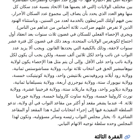
بين مختلف الولايات (التي قد يضمها هذا الاتحاد بنسبة عدد سكان كل
منها وهو العدد الذي يحدد بأن يضاف إلى مجموع عدد السكان الأحرار،
بمن فيهم أولئك المرتبطون بالخدمة لعدد من السنين، وباستثناء الهنود
الذين لا تفرض عليهم ضرائب، ثلاثة أخماس من عداهم من الناس).
ويجري الإحصاء الفعلي للسكان في غضون ثلاث سنوات بعد انعقاد أول
اجتماع لكونغرس الولايات المتحدة، وبعد ذلك في غضون كل فترة عشر
سنوات لاحقة، وذلك بالكيفية التي يحددها القانون. ويجب ألا يزيد عدد
النواب عن نائب واحد لكل ثلاثين ألف نسمة، ولكن يجب أن يكون لكل
ولاية نائب واحد على الأقل. وإلى أن يتم مثل هذا الإحصاء يكون لولاية
نيوهامبشير الحق في انتخاب ثلاثة نواب، وولاية مساشوستس ثمانية،
وولاية رود أيلاند وبروفيدنس بلانتيشن واحد، وولاية كونيتيكت خمسة،
وولاية نيويورك ستة، وولاية نيوجرزي أربعة، وولاية بنسيلفانيا ثمانية،
وولاية ديلاوير واحد، وولاية ماريلاند ستة، وولاية فرجينيا عشرة، وولاية
نورث كارولينا خمسة، وولاية ساوث كارولينا خمسة، وولاية جورجيا
ثلاثة. 4- عندما يشغر مقعد أو أكثر من مقاعد النواب في أي ولاية، تدعو
السلطة التنفيذية فيها إلى إجراء انتخابات لملء هذا المقعد أو المقاعد
الشاغرة. 5- يختار مجلس النواب رئيسه وسائر مسؤوليه، وتكون لهذا
المجلس وحده سلطة توجيه الاتهام النيابي.
الفقرة الثالثة