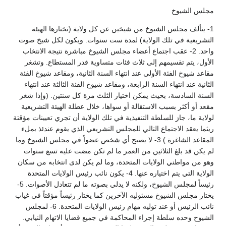
مجلس الشيوخ
1- يتألف مجلس الشيوخ من شيخين عن كل ولاية (تختارها الهيئة
التشريعية في تلك الولاية) لمدة ست سنوات. ويكون لكل شيخ صوت
واحد. 2- عقب اجتماع أعضاء مجلس الشيوخ مباشرة نتيجة الانتخاب
الأول، يتم تقسيمهم إلى ثلاث فئات متساوية قدر المستطاع. وتشغر
مقاعد شيوخ الفئة الأولى عند انتهاء السنة الثانية، ومقاعد شيوخ الفئة
الثانية عند انتهاء السنة الرابعة، ومقاعد شيوخ الفئة الثالثة عند انتهاء
السنة السادسة، بحيث يمكن اختيار الثلث مرة كل سنتين. (وإذا شغر
مقعد أو أكثر بسبب الاستقالة أو سواها، خلال عطلة الهيئة التشريعية
لولاية ما، جاز للسلطة التنفيذية في تلك الولاية أن تجري تعيينات مؤقتة
ريثما يعقد الاجتماع التالي للمجلس التشريعي الذي يقوم عندئذ بملء
المقاعد الشاغرة.) 3- لا يصبح أي شخص عضواً في مجلس الشيوخ وما
لم يكن قد بلغ الثلاثين من العمر ما لم تكن مضت عليه تسع سنوات
وهو من مواطني الولايات المتحدة، وما لم يكن لدى انتخابه من سكان
الولاية التي يتم اختياره عنها. 4- يكون نائب رئيس الولايات المتحدة
رئيساً لمجلس الشيوخ، ولكنه لا يدلي بصوته ما لم تتعادل الأصوات. 5-
يختار مجلس الشيوخ مسئوليه الآخرين كما يختار رئيساً مؤقتاً في غياب
نائب الرئيس أو عند توليه مهام رئيس الولايات المتحدة. 6- لمجلس
الشيوخ وحده سلطة إجراء المحاكمة في جميع قضايا الاتهام النيابي.