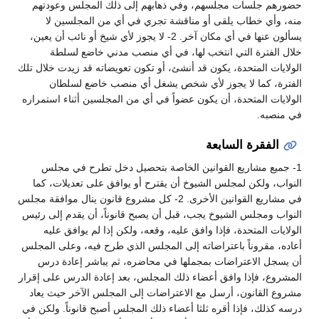
حضورهم جلسات مجلسهم، وفي ذهابهم إلى ذلك المجلس وعودتهم
منه، وأي خطاب يلقى أو مناقشة تجري في أي من المجلسين لا
يسألون عنها في أي مكان آخر. 2- لا يجوز لأي شيخ أو نائب أن يعين،
خلال الفترة التي انتخب لها، في أي منصب مدني خاضع لسلطة
الولايات المتحدة، يكون قد أنشئ، أو تكون تعويضاته قد زيدت خلال تلك
الفترة، كما لا يجوز لأي شخص يشغل أي منصب خاضع لسلطان
الولايات المتحدة، أن يكون عضواً في أي من المجلسين أثناء استمراره
في منصبه.
الفقرة السابعة
1- جميع مشاريع القوانين الخاصة بتحصيل دخل تطرح في مجلس
النواب، ولكن لمجلس الشيوخ أن يقترح أو يوافق على تعديلات، كما
في مشاريع القوانين الأخرى. 2- كل مشروع قانون ينال موافقة مجلس
النواب ومجلس الشيوخ يجب، قبل أن يصبح قانوناً، أن يقدم إلى رئيس
الولايات المتحدة، فإذا وافق عليه، وقعه، ولكن إذا لم يوافق عليه
أعاده، مقروناً باعتراضاته إلى المجلس الذي طرح فيه، وعلى المجلس
أن يسجل الاعتراضات بمجملها في محاضره، ثم يباشر إعادة درس
المشروع، فإذا وافق أعضاء ذلك المجلس، بعد إعادة الدرس على إقرار
مشروع القانون، أرسل مع الاعتراضات إلى المجلس الآخر حيث يعاد
درسه كذلك، فإذا أقره ثلثا أعضاء ذلك المجلس أصبح قانوناً. ولكن في