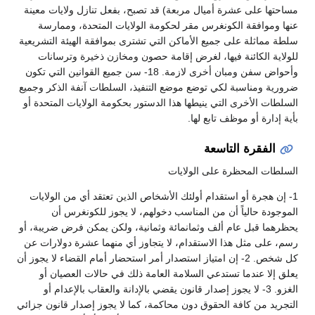
مساحتها على عشرة أميال مربعة) قد تصبح، بفعل تنازل ولايات معينة
عنها وموافقة الكونغرس مقر لحكومة الولايات المتحدة، وممارسة
سلطة مماثلة على جميع الأماكن التي تشترى بموافقة الهيئة التشريعية
للولاية الكائنة فيها، لغرض إقامة حصون ومخازن ذخيرة وترسانات
وأحواض سفن ومبان أخرى لازمة. 18- سن جميع القوانين التي تكون
ضرورية ومناسبة لكي توضع موضع التنفيذ، السلطات آنفة الذكر وجميع
السلطات الأخرى التي ينيطها هذا الدستور بحكومة الولايات المتحدة أو
بأية إدارة أو موظف تابع لها.
الفقرة التاسعة
السلطات المحظرة على الولايات
1- إن هجرة أو استقدام أولئك الأشخاص الذين تعتقد أي من الولايات
الموجودة حالياً أن من المناسب دخولهم، لا يجوز للكونغرس أن
يحظرهما قبل عام ألف وثمانمائة وثمانية، ولكن يمكن فرض ضريبة، أو
رسم، على مثل هذا الاستقدام، لا يتجاوز أي منهما عشرة دولارات عن
كل شخص. 2- إن امتياز استصدار أمر استحضار أمام القضاء لا يجوز أن
يعلق إلا عندما تستدعي السلامة العامة ذلك في حالات العصيان أو
الغزو. 3- لا يجوز إصدار قانون يقضي بالإدانة والعقاب بالإعدام أو
التجريد من كافة الحقوق دون محاكمة، كما لا يجوز إصدار قانون جزائي