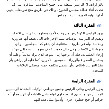
بالوزارات. 3- للرئيس سلطة ملء جميع المناصب الشاغرة التي قد
تحدث أثناء عطلة مجلس الشيوخ، وذلك عن طريق منح تفويضات ينتهي
أجلها بنهاية الدورة التالية للمجلس.
الفقرة الثالثة
يزود الرئيس الكونغرس من وقت لآخر، بمعلومات عن حال الاتحاد،
ويقدم له للدراسة، توصيات بتلك الإجراءات التي يعتقد أنها ضرورية
وملائمة. وله في ظروف استثنائية، أن يدعو كلا المجلسين، أو أي
منهما، إلى الانعقاد. وفي حال حدوث خلاف بينهما بالنسبة إلى موعد
إرجاء الجلسات، فله أن يرجئها إلى الموعد الذي يراه ملائماً. وعليه أن
يستقبل السفراء والوزراء المفوضين الآخرين، كما عليه أن يراعي بأن
تنفذ القوانين بإخلاص وأن يشمل بتكليفه جميع موظفي الولايات
المتحدة.
الفقرة الرابعة
يعزل الرئيس ونائب الرئيس وجميع موظفي الولايات المتحدة الرسميين
المدنيين من مناصبهم إذا وجه لهم اتهام نيابي بالخيانة أو الرشوة أو أية
جرائم أو جنح خطيرة أخرى، وأدينوا بمثل هذه التهم.