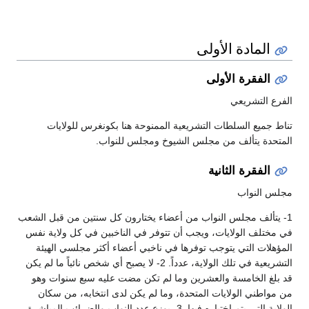
المادة الأولى
الفقرة الأولى
الفرع التشريعي
تناط جميع السلطات التشريعية الممنوحة هنا بكونغرس للولايات
المتحدة يتألف من مجلس الشيوخ ومجلس للنواب.
الفقرة الثانية
مجلس النواب
1- يتألف مجلس النواب من أعضاء يختارون كل سنتين من قبل الشعب
في مختلف الولايات، ويجب أن تتوفر في الناخبين في كل ولاية نفس
المؤهلات التي يتوجب توفرها في ناخبي أعضاء أكثر مجلسي الهيئة
التشريعية في تلك الولاية، عدداً. 2- لا يصبح أي شخص نائباً ما لم يكن
قد بلغ الخامسة والعشرين وما لم تكن مضت عليه سبع سنوات وهو
من مواطني الولايات المتحدة، وما لم يكن لدى انتخابه، من سكان
الولاية التي يتم اختياره فيها. 3- يوزع عدد النواب والضرائب المباشرة