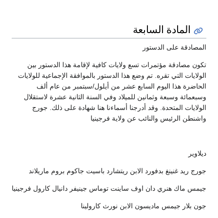
المادة السابعة
المصادقة على الدستور
تكون مصادقة مؤتمرات تسع ولايات كافية لإقامة هذا الدستور بين
الولايات التي تقره. تم وضع هذا الدستور بالموافقة الإجماعية للولايات
الحاضرة هذا اليوم السابع عشر من أيلول/سبتمبر من عام ألف
وسبعمائة وسبعة وثمانين للميلاد وفي السنة الثانية عشرة لاستقلال
الولايات المتحدة. وقد أدرجنا أسماءنا هنا شهادة على ذلك. جورج
واشنطن الرئيس والنائب عن ولاية فرجينيا
ديلاوير
جورج ريد غنينغ بدفورد الابن ريتشارد باسيت جاكوم بروم ماريلاند
جيمس ماك هنري دان اوف ساينت توماس جينيفر دانيال كارول فرجينيا
جون بلار جيمس ماديسون الابن نورث كارولينا