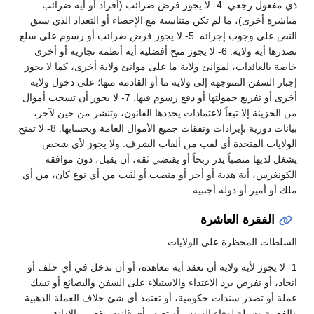
ذي مفعول رجعي. 4- لا يجوز فرض ضرائب (أفراد أو أية ضرائب
مباشرة أخرى)، ما لم تكن متناسبة مع الإحصاء أو التعداد الذي سبق
النص على وجوب إجرائه. 5- لا يجوز فرض ضرائب أو رسوم على سلع
تصدرها أية ولاية. 6- لا يجوز منح أفضلية أية أنظمة تجارية أو أخرى
خاصة بالعائدات، لموانئ ولاية ما على موانئ ولاية أخرى، كما لا يجوز
إجبار السفن المتوجهة إلى ولاية ما أو القادمة منها؛ على دخول ولاية
أخرى أو تفريغ حمولتها أو دفع رسوم فيها. 7- لا يجوز أن تسحب أموال
من الخزينة إلا تبعاً لاعتمادات يحددها القانون، وتنشر من حين لآخر،
بيانات دورية بإيرادات ونفقات جميع الأموال العامة وبحسابها. 8- لا تمنح
الولايات المتحدة أي لقب من ألقاب الشرف. ولا يجوز لأي شخص
يشغل لديها منصباً يدر ربحاً أو يقتضي ثقة، أن يقبل، دون موافقة
الكونغرس، أية هدية أو أجر أو منصب أو لقب من أي نوع كان، من أي
ملك أو أمير أو دولة أجنبية.
الفقرة العاشرة
السلطات المحظرة على الولايات
1- لا يجوز لأية ولاية أن تعقد أية معاهدة، أو أن تدخل في أي حلف أو
اتحاد، أو تفرض برد الاعتداء والاستيلاء على السفن والبضائع أو تسك
عملة أو تصدر سندات حكومية، أو تعتمد أي شئ خلاف العملة الذهبية
والفضية وسيلة لوفاء الديون، أو تصدر أي قانون يقضي بالإدانة