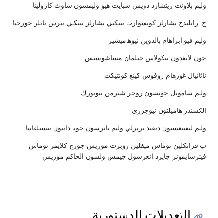
وليم بلاونت ريتشارد دويس سبايت هيو وليمسون ساوث كارولينا
ج. راتليدج تشارلز كوتسوارث بينكني تشارلز بينكني بيرس باتلر جورجيا
وليم فيو ابراهام بالدوين نيوهاميشير
جون لانغدون نيكولاس جيلمان مساشوستس
ناثانيال غورهام روفوس كينغ كونتيكت
وليم سامويل جونسون روجر شيرمن نيويورك
الكسندر هاميلتون نيوجرزي
وليم ليفينغستون ديفيد بريرلي وليم باترسون جوتا دايتون بنسيلفانيا
ب فرانكلين توماس ميفلين روبرت موريس جورج كلايمر توماس
فيتزسايمونز جايرد انغرسول جيمس ولسون الحاكم موريس
التعديلات الدستورية