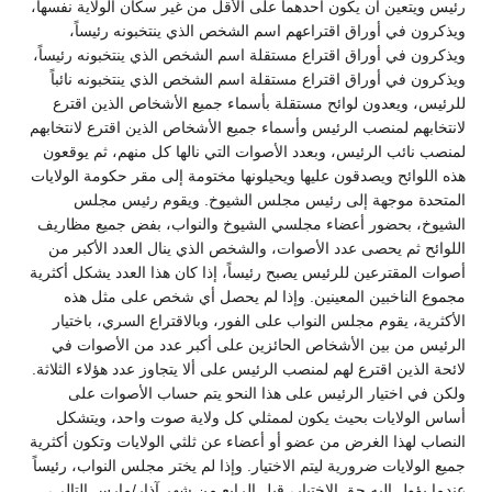
رئيس ويتعين أن يكون أحدهما على الأقل من غير سكان الولاية نفسها،
ويذكرون في أوراق اقتراعهم اسم الشخص الذي ينتخبونه رئيساً،
ويذكرون في أوراق اقتراع مستقلة اسم الشخص الذي ينتخبونه رئيساً،
ويذكرون في أوراق اقتراع مستقلة اسم الشخص الذي ينتخبونه نائباً
للرئيس، ويعدون لوائح مستقلة بأسماء جميع الأشخاص الذين اقترع
لانتخابهم لمنصب الرئيس وأسماء جميع الأشخاص الذين اقترع لانتخابهم
لمنصب نائب الرئيس، وبعدد الأصوات التي نالها كل منهم، ثم يوقعون
هذه اللوائح ويصدقون عليها ويحيلونها مختومة إلى مقر حكومة الولايات
المتحدة موجهة إلى رئيس مجلس الشيوخ. ويقوم رئيس مجلس
الشيوخ، بحضور أعضاء مجلسي الشيوخ والنواب، بفض جميع مظاريف
اللوائح ثم يحصى عدد الأصوات، والشخص الذي ينال العدد الأكبر من
أصوات المقترعين للرئيس يصبح رئيساً، إذا كان هذا العدد يشكل أكثرية
مجموع الناخبين المعينين. وإذا لم يحصل أي شخص على مثل هذه
الأكثرية، يقوم مجلس النواب على الفور، وبالاقتراع السري، باختيار
الرئيس من بين الأشخاص الحائزين على أكبر عدد من الأصوات في
لائحة الذين اقترع لهم لمنصب الرئيس على ألا يتجاوز عدد هؤلاء الثلاثة.
ولكن في اختيار الرئيس على هذا النحو يتم حساب الأصوات على
أساس الولايات بحيث يكون لممثلي كل ولاية صوت واحد، ويتشكل
النصاب لهذا الغرض من عضو أو أعضاء عن ثلثي الولايات وتكون أكثرية
جميع الولايات ضرورية ليتم الاختيار. وإذا لم يختر مجلس النواب، رئيساً
عندما يؤول إليه حق الاختيار، قبل الرابع من شهر آذار/مارس التالي،