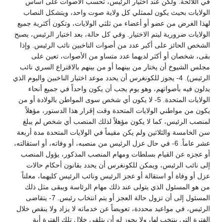
في اللائحة. ولكن عند اختيار الرئيس، تحسب الأصوات على أساس
الولايات بحيث يكون لممثلي كل ولاية صوت واحد، ويتشكل النصاب
لهذا الغرض من عضو أو أعضاء من ثلثي الولايات، وتكون أكثرية جميع
الولايات ضرورية ليتم الاختيار. وفي كل حالة، بعد اختيار الرئيس، يصبح
الشخص الحائز على أكبر عدد من أصوات الناخبين نائب الرئيس. وإذا
بقى، شخصان أو أكثر لديهما عدد متساو من الأصوات، تعين على
مجلس الشيوخ أن يختار من بينهما أو من بينهم بالاقتراع السري نائب
الرئيس). 4- يجوز للكونغرس أن يحدد موعد اختيار الناخبين واليوم الذي
يدلون فيه بأصواتهم، وهو يوم يجب أن يكون واحداً في جميع أنحاء
الولايات المتحدة. 5- لا يكون أي شخص سوى المواطن بالولادة أو من
يكون من مواطني الولايات المتحدة وقت إقرار هذا الدستور، مؤهلاً
لمنصب الرئيس، كما لا يكون مؤهلاً لذلك المنصب أي شخص لم يبلغ
سن الخامسة والثلاثين ولم يكن مقيماً في الولايات المتحدة مدة أربعة
عشر عاماً. 6- في حال عزل الرئيس من منصبه، أو وفاته، أو استقالته،
أو عجزه عن القيام بسلطات ومهام المنصب المذكور، يؤول المنصب
إلى نائب الرئيس، ويمكن للكونغرس أن يحدد بقانون أحكام حالات
عزل أو وفاة أو استقالة أو عجز الرئيس ونائب الرئيس كليهما، معلناً
من هو المسئول الذي يتولى عند ذلك مهام الرئاسة ويبقى مثل ذلك
المسئول إلى أن تزول حالة العجز أو يتم انتخاب رئيس. 7- يتقاضى
الرئيس، في مواعيد محددة، تعويضاً عن خدماته لا يزاد ولا ينقص خلال
الفترة التي ينتخب لها، ولا يجوز له أن يتلقى خلال تلك الفترة أية