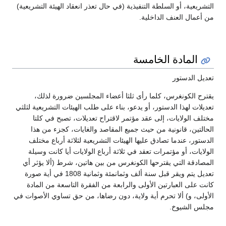
التشريعية، أو السلطة التنفيذية (في حال تعذر انعقاد الهيئة التشريعية)
من أعمال العنف الداخلية.
المادة الخامسة
تعديل الدستور
يقترح الكونغرس، كلما رأى ثلثا أعضاء المجلسين ضرورة لذلك،
تعديلات لهذا الدستور، أو يدعو، بناء على طلب الهيئات التشريعية لثلثي
مختلف الولايات، إلى عقد مؤتمر لاقتراح تعديلات، تصبح في كلتا
الحالتين، قانونية من حيث جميع المقاصد والغايات، كجزء من هذا
الدستور، عندما تصادق عليها الهيئات التشريعية لثلاثة أرباع مختلف
الولايات، أو مؤتمرات تعقد في ثلاثة أرباع الولايات أيا كانت وسيلة
المصادقة التي يقترحها الكونغرس من بين هاتين، شرط (ألا يؤثر أي
تعديل يتم ويقر قبل سنة ألف وثمانمئة وثمانية 1808 في أية صورة
كانت على العبارتين الأولى والرابعة من الفقرة التاسعة من المادة
الأولى، و) ألا تحرم أية ولاية، دون رضاها، من حق تساوي الأصوات في
مجلس الشيوخ.