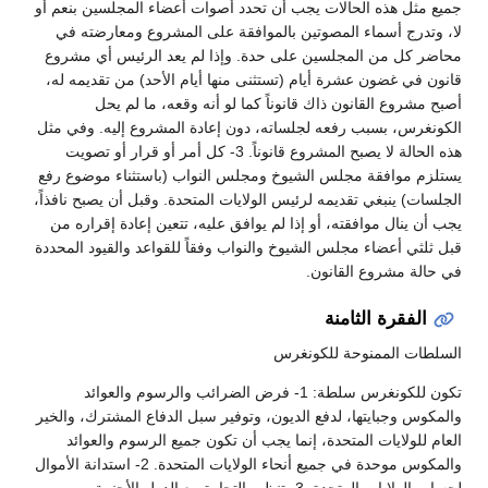
جميع مثل هذه الحالات يجب أن تحدد أصوات أعضاء المجلسين بنعم أو
لا، وتدرج أسماء المصوتين بالموافقة على المشروع ومعارضته في
محاضر كل من المجلسين على حدة. وإذا لم يعد الرئيس أي مشروع
قانون في غضون عشرة أيام (تستثنى منها أيام الأحد) من تقديمه له،
أصبح مشروع القانون ذاك قانوناً كما لو أنه وقعه، ما لم يحل
الكونغرس، بسبب رفعه لجلساته، دون إعادة المشروع إليه. وفي مثل
هذه الحالة لا يصبح المشروع قانوناً. 3- كل أمر أو قرار أو تصويت
يستلزم موافقة مجلس الشيوخ ومجلس النواب (باستثناء موضوع رفع
الجلسات) ينبغي تقديمه لرئيس الولايات المتحدة. وقبل أن يصبح نافذاً،
يجب أن ينال موافقته، أو إذا لم يوافق عليه، تتعين إعادة إقراره من
قبل ثلثي أعضاء مجلس الشيوخ والنواب وفقاً للقواعد والقيود المحددة
في حالة مشروع القانون.
الفقرة الثامنة
السلطات الممنوحة للكونغرس
تكون للكونغرس سلطة: 1- فرض الضرائب والرسوم والعوائد
والمكوس وجبايتها، لدفع الديون، وتوفير سبل الدفاع المشترك، والخير
العام للولايات المتحدة، إنما يجب أن تكون جميع الرسوم والعوائد
والمكوس موحدة في جميع أنحاء الولايات المتحدة. 2- استدانة الأموال