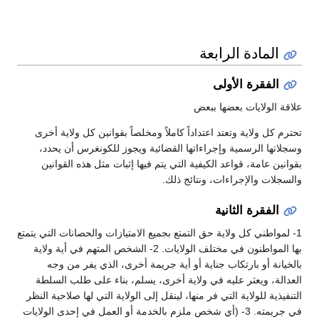
المادة الرابعة
الفقرة الأولى
علاقة الولايات بعضها ببعض
تحترم كل ولاية وتعتد اعتداداً كاملاً ومخلصاً بقوانين كل ولاية أخرى
وسجلاتها الرسمية وإجراءاتها القضائية ويجوز للكونغرس أن يحدد،
بقوانين عامة، قواعد الكيفية التي يتم فيها إثبات مثل هذه القوانين
والسجلات والإجراءات، ونتائج ذلك.
الفقرة الثانية
1- لمواطني كل ولاية حق التمتع بجميع الامتيازات والحصانات التي يتمتع
بها المواطنون في مختلف الولايات. 2- الشخص المتهم في أية ولاية
بالخيانة أو بارتكاب جناية أو أية جريمة أخرى، الذي يفر من وجه
العدالة، ويعثر عليه في ولاية أخرى، يسلم، بناء على طلب السلطة
التنفيذية للولاية التي فر منها، لينقل إلى الولاية التي لها صلاحية النظر
في جريمته. 3- (أي شخص ملزم بالخدمة أو العمل في إحدى الولايات