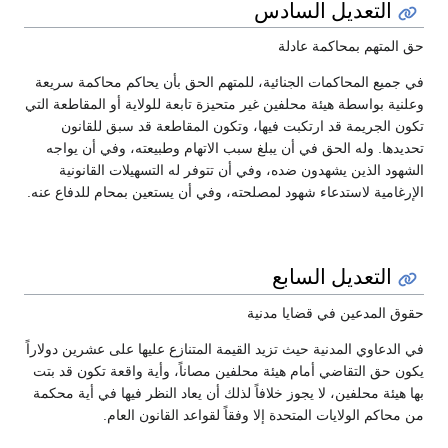
التعديل السادس
حق المتهم بمحاكمة عادلة
في جميع المحاكمات الجنائية، للمتهم الحق بأن يحاكم محاكمة سريعة
وعلنية بواسطة هيئة محلفين غير متحيزة تابعة للولاية أو المقاطعة التي
تكون الجريمة قد ارتكبت فيها، وتكون المقاطعة قد سبق للقانون
تحديدها. وله الحق في أن يبلغ سبب الاتهام وطبيعته، وفي أن يواجه
الشهود الذين يشهدون ضده، وفي أن تتوفر له التسهيلات القانونية
الإرغامية لاستدعاء شهود لمصلحته، وفي أن يستعين بمحام للدفاع عنه.
التعديل السابع
حقوق المدعين في قضايا مدنية
في الدعاوي المدنية حيث تزيد القيمة المتنازع عليها على عشرين دولاراً
يكون حق التقاضي أمام هيئة محلفين مصاناً، وأية واقعة تكون قد بتت
بها هيئة محلفين، لا يجوز خلافاً لذلك أن يعاد النظر فيها في أية محكمة
من محاكم الولايات المتحدة إلا وفقاً لقواعد القانون العام.