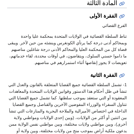
المادة الثالثة
الفقرة الأولى
الفرع القضائي
تناط السلطة القضائية في الولايات المتحدة بمحكمة عليا واحدة
وبمحاكم أدنى درجة كما يرتأي الكونغرس وينشئه من حين لآخر. ويبقى
قضاة كل من المحكمة العليا والمحاكم الأدنى درجة شاغلين مناصبهم
ما داموا حسني السلوك، ويتقاضون، في أوقات محددة، لقاء خدماتهم،
تعويضات لا يجوز إنقاصها أثناء استمرارهم في مناصبهم.
الفقرة الثانية
1- تشمل السلطة القضائية جميع القضايا المتعلقة بالقانون والعدل التي
تنشأ في ظل أحكام هذا الدستور وقوانين الولايات المتحدة والمعاهدات
المعقودة أو التي ستعقد بموجب سلطتها. كما تشمل جميع القضايا التي
تتناول السفراء والوزراء المفوضين الآخرين والقناصل وجميع القضايا
الداخلة في اختصاص الأميرالية والملاحة البحرية والمنازعات التي تنشأ
بين اثنتين أو أكثر من الولايات، (وبين إحدى الولايات ومواطني ولاية
أخرى)، وبين مواطني ولايات مختلفة، وبين مواطني نفس الولاية ممن
يدعون ملكية أراض بموجب منح من ولايات مختلفة، وبين ولاية أو