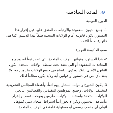
المادة السادسة
الديون القومية
1- جميع الديون المعقودة والارتباطات المتفق عليها قبل إقرار هذا
الدستور، تكون قانونية أمام الولايات المتحدة طبقاً لهذا الدستور كما هي
قانونية طبقاً للاتحاد.
سمو الحكومة القومية
2- هذا الدستور، وقوانين الولايات المتحدة التي تصدر تبعاً له، وجميع
المعاهدات المعقودة أو التي تعقد تحت سلطة الولايات المتحدة، تكون
القانون الأعلى للبلاد. ويكون القضاة في جميع الولايات ملزمين به، ولا
يعتد بأي نص في دستور أو قوانين أية ولاية يكون مخالفاً لذلك.
3- يكون الشيوخ والنواب المشار إليهم آنفاً، وأعضاء المجالس التشريعية
لمختلف الولايات، وجميع الموظفين التنفيذيين والقضائيين التابعين
للولايات المتحدة ولمختلف الولايات، ملزمين بموجب قسم أو إقرار
بتأييد هذا الدستور. ولكن لا يجوز أبداً اشتراط امتحان ديني كمؤهل
لتولي أي منصب رسمي أو مسئولية عامة في الولايات المتحدة.