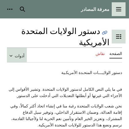
معرفة المصادر
القائمة الرئيسية
بحث
أدوات
دستور الولايات المتحدة
تبديل عرض جدول المحتويات
الأمريكية
الصفحة
نقاش
أدوات
دستور الولايــــات المتحـدة الأمريكـية
في ما يلي النص الكامل لدستور الولايات المتحدة. وتشير الأقواس إلى
الأجزاء التي غيرتها أو أبطلتها التعديلات التي أدخلت على الدستور.
نحن شعب الولايات المتحدة رغبة منا في إنشاء اتحاد أكثر كمالاً، وفي
إقامة العدالة، وضمان الاستقرار الداخلي، وتوفير سبل الدفاع
المشترك، وتعزيز الخير العام وتأمين نعم الحرية لنا ولأجيالنا القادمة،
نرسم ونضع هذا الدستور للولايات المتحدة الأمريكية.