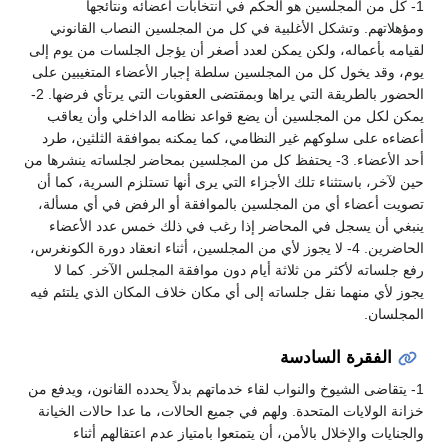
1- كل من المجلسين هو الحكم في انتخابات أعضائه ونتائجها
ومؤهلاتهم. وتشكل الأغلبية في كل من المجلسين النصاب القانوني
لقيامه بأعماله، ولكن يمكن لعدد أصغر أن يؤجل الجلسات من يوم إلى
يوم، وقد يخول كل من المجلسين سلطة إجبار الأعضاء المتغيبين على
الحضور بالطريقة التي يراها وبمقتضى العقوبات التي يرتأي فرضها. 2-
يمكن لكل من المجلسين أن يضع قواعد نظامه الداخلي وأن يعاقب
أعضاءه على سلوكهم غير النظامي، كما يمكنه بموافقة الثلثين، طرد
أحد الأعضاء. 3- يحتفظ كل من المجلسين بمحاضر لجلساته ينشرها من
حين لآخر، باستثناء تلك الأجزاء التي يرى أنها تستلزم السرية، كما أن
تصويت أعضاء أي من المجلسين بالموافقة أو الرفض في أي مسألة،
ينبغي أن يسجل في المحاضر إذا رغب في ذلك خمس عدد الأعضاء
الحاضرين. 4- لا يجوز لأي من المجلسين، أثناء انعقاد دورة الكونغرس،
رفع جلساته لأكثر من ثلاثة أيام دون موافقة المجلس الآخر. كما لا
يجوز لأي منهما نقل جلساته إلى أي مكان خلاف المكان الذي يلتئم فيه
المجلسان.
الفقرة السادسة
1- يتقاضى الشيوخ والنواب لقاء خدماتهم بدلاً يحدده القانون، ويدفع من
خزانة الولايات المتحدة. ولهم في جميع الحالات، ما عدا حالات الخيانة
والجنايات والإخلال بالأمن، أن يتمتعوا بامتياز عدم اعتقالهم أثناء