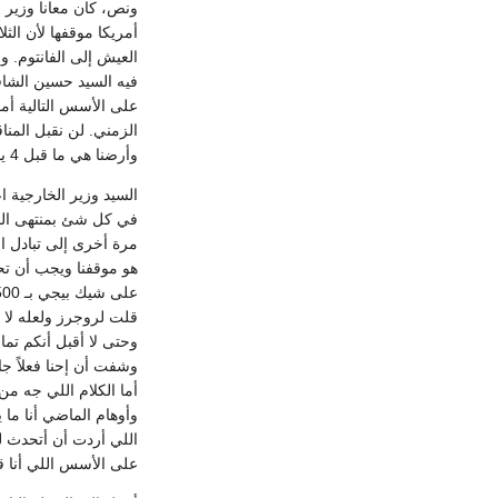
ونص، كان معانا وزير ا
أمريكا موقفها لأن ال
العيش إلى الفانتوم. 
فيه السيد حسين الشاف
على الأسس التالية أ
الزمني. لن نقبل المنا
وأرضنا هي ما قبل 4 يونيه بالنسبة لنا وللأرض العربية كلها.
السيد وزير الخارجية ا
في كل شئ بمنتهى الحر
مرة أخرى إلى تبادل ال
قلت لروجرز ولعله لا يغ
وحتى لا أقبل أنكم تما
وشفت أن إحنا فعلاً جا
أما الكلام اللي جه من
وأوهام الماضي أنا ما ي
اللي أردت أن أتحدث ل
على الأسس اللي أنا ق