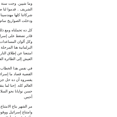
ودخلت الصواريخ سام 2 وتوقفت غارات العمق في أواخر فبراير 0
قادر تضغط على إسرائي
وكل ألوان المساعدات ب
البرلمانية هنا المرحلة
العيش إلى الطائرة الف
في نفس هذا الخطاب وقد
القضية قصاد ما إسرائي
يفسروه أن ده حل جزئي
العالم كله. إحنا لما ب
حسن نوايانا نحو السلا
أحس.
مر الشهر بتاع الامتناع
وامتناع إسرائيل ووقوفه