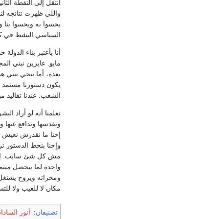
أنتقل إلى النقطة الثا
واللي ظهرت نتائجه لن
يحسوا به ويحسوا بنا و
السياسي النشط في كل ا
مايو. عايزين نبني الم
بعده، أما نيجي نبني ه
الشعب. عندنا تقاليد 
تعلمنا أنه لو أراد الب
ونقدسها وندافع عنها و
إحنا ما نقدرش نعيش من
وإحنا بنحط الدستور ن
مش كل شئ سايب. إحنا 
واحدة لما بيحصل ميتم
ومحراته ويروح يشتغل 
مكان لا للعيب ولا للتس
تصنيفان
:
أنور السادا