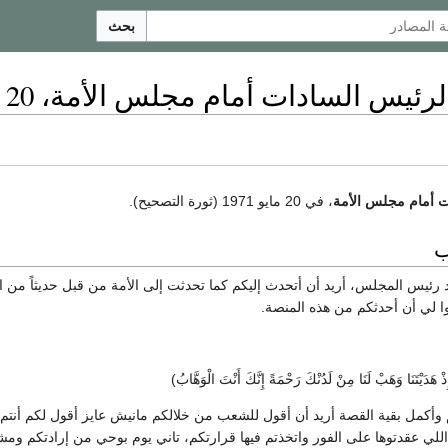
بحث
يس السادات أمام مجلس الأمة، 20 مايو1971
 أمام مجلس الأمة
، في 20 مايو 1971 (ثورة التصحيح).
ب
يد رئيس المجلس، أريد أن أتحدث إليكم كما تحدثت إلى الأمة من قبل حديثاً من
وا لي أن أحدثكم من هذه المنصة.
َ إِذْ هَدَيْتَنَا وَهَبْ لَنَا مِنْ لَدُنْكَ رَحْمَةً إِنَّكَ أَنْتَ الْوَهَّابُ)
م وأكمل بقية القصة أريد أن أقول للشعب من خلالكم مانيش عايز أقول لكم أنت
لي عقدتوها على الفور واتخذتم فيها قرارتكم، تاني يوم بوحي من إرادتكم وم