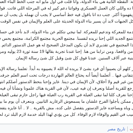
نية: النقطة الثانية هي بناء الدولة، وأنا قلت في أول مايو انه جنب الخط البن
ا ده واللي كان العمل العسكري وقواتنا دعم كبير له في المرحلة اللي فاتت. 
يفهمونا أكثر. جنب ده انا باقول فيه خط أساسي لا يجب أن نهمله بل يجب أن نسير
لجبهات لابد أن يسير بناء الدولة الحديثة على العلم والإيمان في نفس الوقت و
جتمع الجديد اللي إحنا نريده لنفسنا. مجتمع الحرية مجتمع الكرامة، مجتمع يحس 
ذا المجتمع في تقديري لابد أن يكون المدخل الصحيح له هو عمل الدستور الدائم
يكون دستورنا مستمد م
مبنية عبر آلاف السنين. عندنا فوق كل شئ وقبل كل شئ رسالة الإيمان.
شر كلهم أن يصيبوا أي فرد بشئ لا يريده له الله لا يصيبوه به أبداً. تعلمنا رسالة 
نتفانى فيها .. أتعلمنا أيضاً أنه يحتاج العالم النهاردة درجات تحت اسم العلم ج
 غير قيم ولا أخلاق، لأن الإيمان في ديننا. عايز وإحنا بنحط الدستور أصلكم ان
رجع للقرية أصلنا ونعرف إن فيه عيب، لأن في القرية هناك علمونا ونشأنا أن ف
نعرف كلنا لما تبقى العيلة في القرية رب العيلة فيها راجل حازم تبقى العيلة
 ممكن يأجلوا الفرح علشان ما يسمعوش الزغاريد التانيين. وبنعرف أن يوم ما ب
وياه ويساعده عايز الدستور يتفصل على كده، مش بالقرية .. لا .. أنا عايزه ي
يب في القيم والوفاء لازم الوفاء. كل من يؤدي لهذا البلد خدمة لازم البلد ترد ل
ت
تاريخ مصر