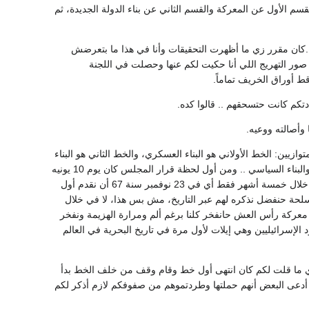
م الأول عن المعركة والقسم الثاني عن بناء الدولة الجديدة، ثم
 ..كان مقرر زي ما أظهرت التحقيقات وأنا في هذا ما بتعرضش
من صور التهريج اللي أنا حكيت لكم عنها وحصلت في اللجنة
ط أوراق الخريف تماماً.
كم كانت حتسحقهم .. قالوا كده.
وأصالته ووعيه.
البرلمانية من أول يوم بعد 67 وإحنا بنسير في خطين متوازيين: الخط الأولاني هو البناء العسكري، والخط الثاني هو البناء
السياسي .. هذا المجلس لما أتخذ قراره في 10 يونيه وفوض جمال عبدالناصر أن يعيد البناء العسكري والبناء السياسي .. ومن أول لحظة قرار المجلس كان يوم 10 يونيه
سنة 67، يوم 11 يونيه سنة 67 كان جمال بيبدأ في بناء البناء العسكري مرة أخرى. وأمكن إن إحنا في خلال خمسة أشهر فقط أي في 23 نوفمبر سنة 67 أن نقدم أول
لحة حنفضل نذكره لهم عبر التاريخ، مش بس هذا، لا في خلال
معركة رأس العش حانفخر كلنا برغم ألم ومرارة الهزيمة ونفخر
كبر مركب حربي عند اليهود الإسرائيليين وهي إيلات لأول مرة في تاريخ البحرية في العالم
كري، وضع له جمال الله يرحمه الجدول الزمني لإعداد القوات في 23 نوفمبر زي ما قلت لكم كان انتهى أول خط وقام وقف من خلف الخط بدأ
 أدعى البعض أنهم حملتها وطردتموهم من صفوفكم لازم أذكر لكم