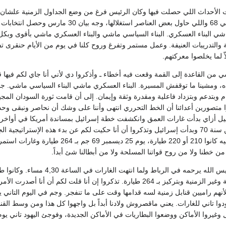
ة 68 وحصلت الأحداث اللي حصلت فيها وكان الرئيس فرغ من وضع الجداول الزمنية علش
الأحداث اللي وقعت في 68 واللي حاول بعض ال
 والتدريبات العنيفة. وعمل مستمر وتفرغ وروح كلنا في يوم من الأيام حنقرى تفاص
ّ لما يخلصوا معركتهم.
ي من القاعدة إلى القمة وقعت فيه أخطاء ـ وأذكروا دي لأني أنا جاي لكم فيها ق
من خطنا ولا من روح قواتنا المسلحة ولا من أبطالنا شئ أبداً.
القنابل وأنواعها الزمنية وغير الزمنية وبتركيز بـ 264 طيارة. تذكروا إن أ
لأنهم راميين قنابل زمنية لسه قدامها وقت على ما تنفجر. وجم في اليوم التاني 
وغيروا الأماكن ووضعوا البطاريات في الأماكن الجديدة، وفوجئ اليهود تاني يوم .