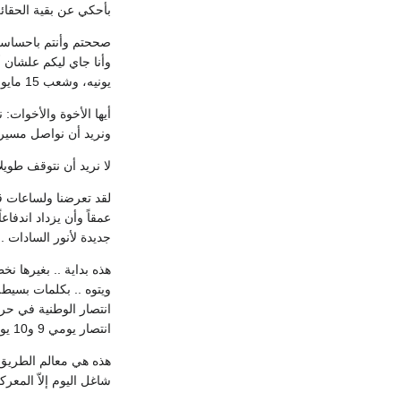
بأحكي عن بقية الحقائق
صححتم وأنتم باحساسكم
يونيه، وشعب 15 مايو.
أيها الأخوة والأخوات: 
ونريد أن نواصل مسيرة
لا نريد أن نتوقف طويل
لقد تعرضنا ولساعات ق
جديدة لأنور السادات .
هذه بداية .. بغيرها ن
انتصار يومي 9 و10 يونيه 1967 .. إلى انتصار بيان 30 مارس سنة 1968 .. إلى انتصار إرادة الإنسان الحر .. إلى انتصار 15 مايو سنة 1971.
هذه هي معالم الطريق و
شاغل اليوم إلاّ المعر