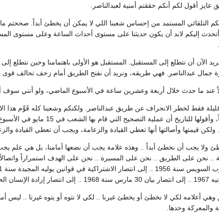
 عايز أقول لكم أنكم حققتم أمنية لعبدالناصر.
 التلقائي المستمد من إحساس شعبنا اللي لا يمكن أن يخطئ أبداً. صححتم ما 
نريد الآن أن نتطلع إلى المستقبل. المستقبل هو الأولى باهتمامنا وحين نتطلع إلى
 جمال عبدالناصر. فهي طريقه، ونريد أن نفتح الطريق أمام زحف تحالف قوى الش
اً عند ما حدث خلال أربعة وعشرين ساعة في الأسبوع الماضي، ولو أنني سوف أتحد
ليلة فقط لخطر الانحراف عن طريق عبدالناصر. ولكنكم وشعبنا كله قَوَّم هذا 
عمقاً وأن يزداد اندفاعاً، وأقولها 
. ولكن قيمتها وأصالتها أنها تعطي القيادة والزعامة، ويجب أن تعطي القيادة وال
خطئ ولا يجب أن نخطئ أبداً .. وهذه علامة يجب أن نضعها أمامنا، بل هي علم يج
هي أعلامه لكي لا نخطئ أو يخطئ غيرنا .. لكي لا نتوه أو يتوه غيرنا .. ليس أ
كة والمعركة وحدها.