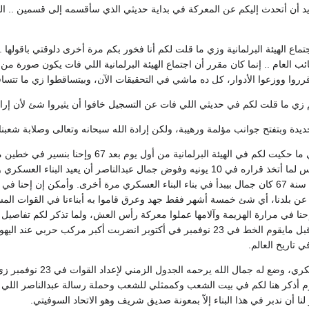
د أن أتحدث إليكم عن المعركة في بداية حديثي الذي سأقسمه إلى قسمين .. القس
اع الهيئة البرلمانية وزي ما قلت لكم أنا فخور بكم مرة أخرى دلوقتي باقولها
نائب العام .. إنما كان مقرر أن اجتماع الهيئة البرلمانية اللي فات يكون صورة 
رروا ووزعوا الأدوار، كل ده ماشي في التحقيقات الآن، وبيتساقطوا زي ما تتساق
ي ما قلت لكم في حديثي اللي فات عن التسجيل خافوا أن يثيروا شئ لأن إرادت
يدة وبتفتح جوانب مؤلمة ورهيبة، ولكن إرادة الله سبحانه وتعالى وصلابة شعبنا 
أعود إلى المعركة وزي ما حكيت لكم في الهيئة 
ن بلدنا، أي شئ خمسة أشهر فقط جهد وعرق قاموا به أبناءنا في القوات المس
نا في مرارة الهزيمة وآلامها عملوا معركة رأس العش، ولما تذكر لكم تفاصيل 
بجيشنا أبنائنا أولادنا. وقبل مايقوم الخط في 23 نوفمبر في أكتوبر انضربت أ
 تاريخ العالم.
كان ماشي البناء العس
ازم أذكر هنا لكم في بيت الشعب وكممثلي للشعب وحملة رسالة عبدالناصر اللي
 لنا أن ندبر في هذا البناء إلاّ بمعونة صديق شريف وهو الاتحاد السوفيتي.