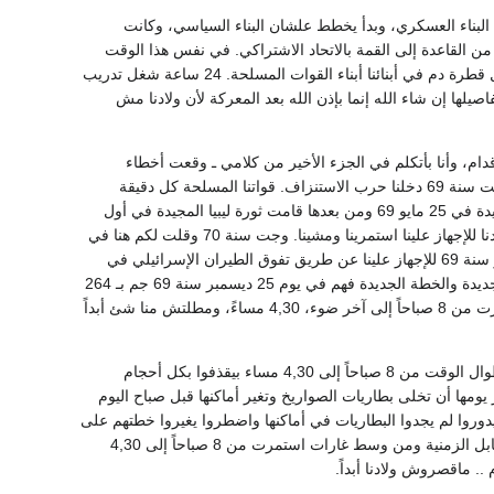
ان البناء العسكري، وبدأ يخطط علشان البناء السياسي، وكانت
عناصر استغلالها، وجه بيان 30 مارس وحصل انتخابات من القاعدة إلى القمة بالاتحاد الاشتراكي. في نفس هذا الوقت
وبالتوازي تماماً كان ماشي البناء العسكري. البناء السياسي ماشي والبناء العسكري ماشي بأقوى وبكل قطرة دم في أبنائنا أبناء القوات المسلحة. 24 ساعة شغل تدريب
يلها إن شاء الله إنما بإذن الله بعد المعركة لأن ولادنا مش
دام، وأنا بأتكلم في الجزء الأخير من كلامي ـ وقعت أخطاء
وسجلها عبدالناصر عنده، ومشينا ما توقفش المسيرة. البناء العسكري ماشي البناء السياسي ماشي. جت سنة 69 دخلنا حرب الاستنزاف. قواتنا المسلحة كل دقيقة
بتتقدم خطوة إلى الأمام وبتدعم وبتزداد فاعلية ومقدرة وثقة وإيمان. إلى أن قامت ثورة السودان المجيدة في 25 مايو 69 ومن بعدها قامت ثورة ليبيا المجيدة في أول
سبتمبر 69 بعد ما كانوا متصورين أعدائنا أن الخط التحرري انتهى وأننا على وشك أن نحاصر ونبقى وحدنا للإجهاز علينا استمرينا ومشينا. وجت سنة 70 وقلت لكم هنا في
الهيئة البرلمانية بالتفصيل أزاي بدأت غارات العمق وانكشفت خطة إسرائيل بمساندة أمريكا في أواخر سنة 69 للإجهاز علينا عن طريق تفوق الطيران الإسرائيلي في
الستة أشهر الأولى من سنة 70 وبدأت إسرائيل وتذكروا أن أنا حكيت لكم عن بدء هذه الإستراتيجية الجديدة والخطة الجديدة فهم في يوم 25 ديسمبر سنة 69 جم بـ 264
طيارة مع أن يوم 5 يونيه كانوا 210 أو 220 طيارة، يوم 25 ديسمبر 69 جم بـ 264 طيارة وغارات استمرت من 8 صباحاً إلى آخر ضوء، 4,30 مساءً، ومطلتش منا شئ أبداً
في هذا اليوم كان الرئيس الله يرحمه في الرباط ولما انتهت الغارات في الساعة 4,30 مساء. وكانوا طوال الوقت من 8 صباحاً إلى 4,30 مساء بيقذفوا بكل أحجام
نا قلت لكم أن أنا أصدرت الأمر يومها أن تخلى بطاريات الصواريخ وتغير أماكنها قبل صباح اليوم
يدوروا لم يجدوا البطاريات في أماكنها واضطروا يغيروا خطتهم على
ما يستطلعوا تاني ويعودوا تاني للغارات. يعني ماقصروش ولادنا أبداً بل واجهوا كل هذا ومن وسط القنابل الزمنية ومن وسط غارات استمرت من 8 صباحاً إلى 4,30
. ماقصروش ولادنا أبداً.