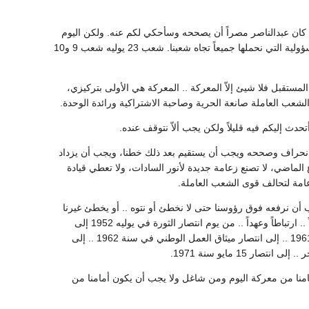
كان عبدالناصر مصراً أن يصححه وسأحكي لكم عنه. ولكن اليوم
وأنا جاي ليكم علشان أتحدث إليكم لابد أن يكون حديثنا على مستوى أحداث الساعة وعلى مستوى المسؤولية التي نحملها جميعاً تجاه شعبنا. شعب 23 يوليه شعب 9 و10
 المستقبل فلا شيئ إلاّ المعركة .. المعركة هي الأولى بتركيزي،
عب العاملة صانعة الحرية وصاحبة الاشتراكية ورائدة الوحدة.
ث إليكم فيه قليلاً ولكن يجب ألاّ نتوقف عنده.
الانحراف وصححه ويجب أن يستقيم بعد ذلك خطنا، ويجب أن يزداد
للتاريخ أن عملية التصحيح التي قام بها الشعب في 15 مايو في الأسبوع الماضي، لا تصنع زعامة جديدة لأنور السادات، ولا تعطي قيادة
زعامة لتحالف قوى الشعب العاملة.
ب أن نرفعه فوق رؤوسنا حتى لا نخطئ أو نتوه .. أو يخطئ غيرنا
ويتوه .. بكلمات بسيطة .. نحن على الطريق .. نحن على المسيرة .. نحن على الهدف استمراراً واتصالاً .. ارتباطاً وعهداً .. من يوم انتصار الثورة في يوليه 1952 إلى
انتصار الوطنية في حرب السويس سنة 1956 .. إلى انتصار الاشتراكية في قوانين يوليه المجيدة سنة 1961 .. إلى انتصار ميثاق العمل الوطني في سنة 1962 .. إلى
مامنا من معركة اليوم ومن شاغل ولا يجب أن يكون أمامنا من