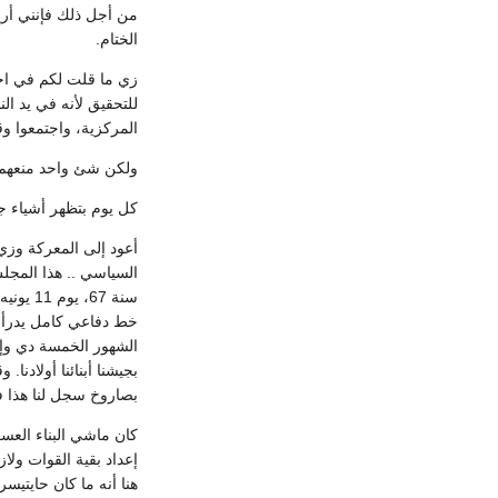
من أجل ذلك فإنني أري
الختام.
زي ما قلت لكم في اجتم
للتحقيق لأنه في يد ال
المركزية، واجتمعوا وق
ولكن شئ واحد منعهم ز
كل يوم بتظهر أشياء جد
خط دفاعي كامل يدرأ ع
الشهور الخمسة دي وإح
بصاروخ سجل لنا هذا في
إعداد بقية القوات ول
هنا أنه ما كان حايتيسر