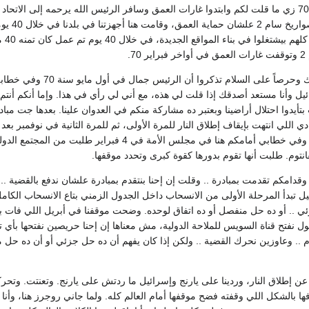
وما شيين. وجت سنة 70 زي ما قلت لكم وابتدوا غارات العمق وسافر الرئيس الله يرحمه إل
الشريف .
شرك
7.
كل ده تحملناه ومع ذلك 
ل وأنا مستعد أصدقك إذا قلت لي هذه، مع أني لي رأي في هذا. وإما أنكم أنت
تأيدوا احتلال أراضينا وبعتبر ده مشاركة منكم في العدوان علينا. بعدها جت مب
 دي اللي انتهت بإيقاف إطلاق النار للمرة الأولى، ثم للمرة الثانية في نوفمبر بعد
امتنعنا عن إطلاق النار وفي خطابي أمامكم هنا في م
انتوم. طلبت أنها تقوم بدورها كقوة كبرى وتحدد موقفها.
امكم تقدمت بمبادرة .. وقلت إن إحنا بنتقدم بمبادرة علشان ندفع بالقضية .. 
ل تبدأ المرحلة الأولى من الانسحاب داخل الجدول الزمني بتاع الانسحاب الكامل ب
 .. أو ده حل منفصل أو ده اتفاق لوحده. وضحت موقفنا في أبريل اللي فات ب
نقول نفتح قناة السويس للملاحة الدولية، مش معناها إن إحنا حريصين نفتحها بأي تمن
م .. وعاوزين نحرك القضية .. ولكن إذا كان يفهم أن ده حل جزئي أو أن ده حل من
 عن إطلاق النار، وردينا على يارنج وإسرائيل ما ردتش على يارنج. وتعنتت. وتحركنا ا
ا بالشكل اللي وقفته فضح موقفها أمام العالم كله. ولما جاني روجرز هنا، وأنا حك