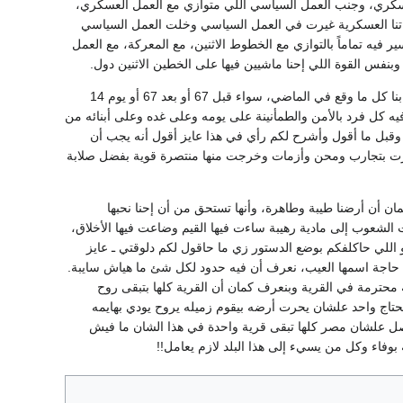
اء العسكري، وجنب العمل السياسي اللي متوازي مع العمل العسكري،
قواتنا العسكرية غيرت في العمل السياسي وخلت العمل السياسي
 فيه تماماً بالتوازي مع الخطوط الاثنين، مع المعركة، مع العمل
بنفس القوة اللي إحنا ماشيين فيها على الخطين الاثنين دول.
أنا بأعتبر بناء الدولة خدمة للمعركة وتدعيم للمعركة. لما نيجي نتكلم عن بناء الدولة، لابد نأخذ في حسابنا كل ما وقع في الماضي، سواء قبل 67 أو بعد 67 أو يوم 14
فيه كل فرد بالأمن والطمأنينة على يومه وعلى غده وعلى أبنائه من
. وقبل ما أقول وأشرح لكم رأي في هذا عايز أقول أنه يجب أن
ن واقعنا، ومن ترابنا من هنا. إحنا عندنا تجربة بقالها 19 سنة ثورة 23 يوليه ومرت بتجارب ومحن وأزمات وخرجت منها منتصرة قوية بفضل صلابة
الإيمان أن أرضنا طيبة وطاهرة، وأنها تستحق من أن إحنا نحبها
رفت الشعوب إلى مادية رهيبة ساءت فيها القيم وضاعت فيها الأخلاق،
تو اللي حاكلفكم بوضع الدستور زي ما حاقول لكم دلوقتي ـ عايز
يه حاجة اسمها العيب، نعرف أن فيه حدود لكل شئ ما هياش سايبة.
 محترمة في القرية وبنعرف كمان أن القرية كلها بتبقى روح
يحتاج واحد علشان يحرت أرضه بيقوم زميله يروح يودي بهايمه
تفصل علشان مصر كلها تبقى قرية واحدة في هذا الشان ما فيش
ه بوفاء وكل من يسيء إلى هذا البلد لازم يعامل!!