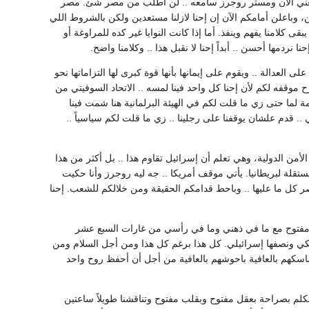
سامعني الآن ومستر روجرز سامعه .. لن أطلب من مصر شئ. مصر
ن، وباعلن أمامكم الآن إن إحنا لازلنا مستعدين ولكن بالشروط اللي
قى كلامنا يفهم وينفذ. أما إذا كانت النوايا غير كده للمراوغة أو
نردمها أحسن .. أبداً إحنا لا نقبل هذا .. وكلامنا واضح.
 العدالة .. ويقوم على إيمانها بأنها قوة كبرى لها التزاماتها نحو
ح موقفه لكم لأن إحنا كل واحد فينا لمسه .. الاتحاد السوفيتي من
زيمة لما حتى زي ما قلت لكم في الهيئة البرلمانية هنا شمت فينا
 .. قدم علشان يوقفنا على رجلينا .. زي ما قلت لكم سياسياً ..
 الأمن الدولية، وهي تعلم أن إسرائيل تقاوم هذا .. بل أكثر من هذا
لة لبريطانيا. يأتي موقف أمريكا .. جه ليه روجرز وأنا حكيت
ر كل ما عليها .. وباحط قدامكم الحقيقة ومن خلالكم للشعب. إحنا
 مفتوح مع ما في ذهني وما في رأسي من غارات السبع عشر
ريكي ونصفها إسرائيلي. كل هذا برغم كل هذا ومن أجل السلام ومن
 ماسكهم بالعافية باحوشهم بالعافية من أجل أن أحفظ روح واحد
لم بصراحة بعقل مفتوح وبقلب مفتوح وتناقشنا طويلاً ساعتين