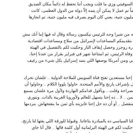
ى الاتحاد السوفيتي وزي ما قلت ويجب أننا نحفظ له دائماً مكان الصديق
. قدموا لنا صواريخ سام 2 علشان حماية العمق، وقامت هنا أجهزتنا في بلدنا في خلال 40 يوماً تم عمل لا يمكن أن يتمه إلاّ دولة من الدول العظمى، كانت
اتنا كلها مهندسينا كلهم بيشتغلوا في بناء المواقع الجديدة، في خلال 40 يوم تم عمل كان تمنه 40 مليون جنية، يعني كان اليوم بصرف فيه مليون جنية، تم انجازها
وحرصاً على السلام تذكروا أن الرئيس جمال في أول مايو سنة 70 وفي خطابه من شبرا وجه للرئيس نيكسون رسالة وقال له فيها إما أنك مش
م بتقديمكم المساعدات لإسرائيل من سلاح ومساعدات اقتصادية
ادرة روجرز وحصل إيقاف النار وحكيت لكم بالتفصيل في الهيئة
 وفاة الرئيس، ثم امتناعنا شهر في فبراير بقرار من عندنا إحنا،
جلس الأمة في 4 فبراير طلبت من المجتمع الدولي ومن أمريكا بوصفها اللي بتمد إسرائيل بكل شيء من رغيف
إحنا مستعدين نفتح قناة السويس للملاحة الدولية .. علشان نحرك
إشراف يارنج والأمم المتحدة. حاولوا يلووا الكلام .. وحاولوا أن
صراحة وقلت .. وبأقول قدامكم النهاردة ولأول مرة علشان يسمع
 .. لا .. ده إحنا بنسهل للعالم ولأوروبا الغربية بالذات. وبنوري
فصل .. أو أن ده حل إحنا عايزينه بأي ثمن ما بنفتحهاش. بنردمها
لسياسي ده بالمبادرة بتاعاتنا. وقبولنا للورقة اللي بعتها لنا يارنج،
يت لكم في الهيئة البرلمانية أول كلمة قالها .. قال أنا جاي