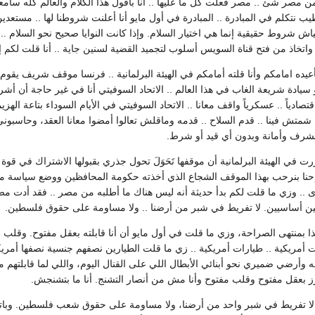
 مصر شئ .. مصر فعلت كل ما عليها .. أنا باقول هذا الكلام والعالم كله 
يب نتكلم في المبادرة .. المبادرة في أول مايو أنا أعلنت شروطنا لها .. مستعدي
ياش شروط حقيقية إنما هي اختيار السلام. وإذا كانت النوايا صحيح نحو السلام .. يب
واتخاذ من فتح قناة السويس أسلوب لتجميد القضية لسنين جاية .. أنا قلت لكم إحنا 
عيده امامكم وأنا قلته أمامكم في الهيئة البرلمانية .. فرنسا موقف شريف يقوم على
سيادة شريعة الغاب في هذا العالم .. الاتحاد السوفيتي أنا في غير حاجة أن أشر
اقتصادياً .. عسكرياً واقف معانا .. الاتحاد السوفيتي في الأيام السوداء بتاعة اله
ما شمتش فينا .. قدم السلاح .. قدمه وماقلش تعالوا أمضوا معانا العقد، وحاسبوني
.. بشرف وأمانة وبدون أي قيد أو شرط.
رت في الهيئة البرلمانية أن موقفها تَحَوَلَ تحول جذري بقبولها الاشتراك في قوة
حنا بنرحب بهذا الموقف الشجاع الذي أخذته حكومة المحافظين ووضع سياسة مستق
ى .. وزي ما قلت لكم بدأ حديثة أنه ليس هناك ما أطلبه من مصر .. فقد أدت مص
ن أساسيين. لا تفريط في شبر من أرضنا .. ولا مساومة على حقوق فلسطين.
بمنتهى الصراحة، وزي ما قلت في أول مايو أن أنا قابلته بعقل مفتوح. وقلب
نت أمريكية .. طيارات أمريكية .. زي ما قلت الطيارين نصفهم جنسية نصفها أم
ه وأرضي ضميري نحو أبنائي الأبطال اللي على القنال اليوم، واللي لما قابلتهم
رز بعقل مفتوح وقلب مفتوح وأنا مش من أنصار التشنج. أنا ما بتشنجش.
ه. لا تفريط في شبر واحد من أرضنا، ولا مساومة على حقوق شعب فلسطين. وباتك