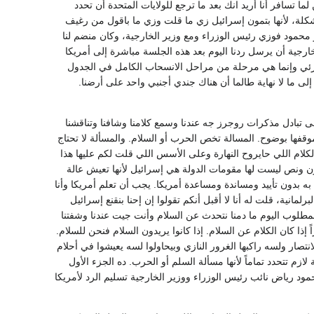
 تسافر أنا أريد انك بعد ما ترجع للولايات المتحدة أن تحدد
شكلة، لأنها بتمون إسرائيل زي ما قلت وزي ما باقول من رغيف
 محمود فوزي رئيس الوزراء ومع وزير الخارجية، وكان منضم لنا
ارجية أن يرسل ردنا اليوم بعد هذه الجلسة مباشرة إلى أمريكا
زئي وإنما هي مرحلة من مراحل الانسحاب الكامل في الجدول
لى ما لا نهاية طالما أن هناك جندي أجنبي واحد على أرضنا.
ى تبادل مذكرات روجرز جه عندنا وسمع كلامنا وشافنا وتناقشنا
قفها بوضوح. المسالة تخص الحرب أو السلام. والمسألة لا تحتاج
لكلام اللي حايروح النهارة وعلى الأسس اللي قلت لكم عليها هذا
يجب أن تحدد أمريكا موقفها صراحة أمام العالم. ويجب أن تعلم أمريكا أن دولة من 2 مليون ونص ليست لها مقومات الدولة هي إسرائيل لأنها تعيش عالة
 أن نقوم بمثل ما نقوم به بدون تأييد ومساندة ومساعدة أمريكا. يجب أن تعلم أمريكا وأنا
لمانية، قلت له أنا لا أقبل أنكم تقولوا إن إحنا بنقنع إسرائيل
لمطلوب اليوم ما دمنا نتحدث عن السلام وأنت جيت عندنا وشفتنا
ذا كان الكلام عن السلام. إذا كانوا يريدون السلام فنحن للسلام.
تصار ولسه راكبها الغرور النازي وبيحاولوا لسه يعيشوا في أحلام
 لازم تتحدد تماماً لأنها مسألة السلم أو الحرب. ده الجزء الأول
د رياض نائب رئيس الوزراء ووزير الخارجية تسليم الرد لأمريكا