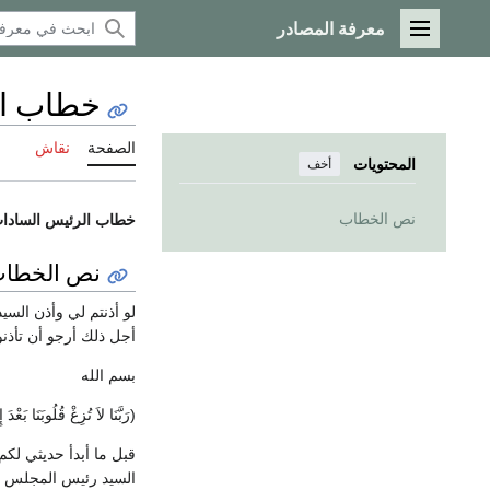
معرفة المصادر
القائمة الرئيسية
خطاب الرئ
الصفحة
نقاش
المحتويات
أخف
نص الخطاب
خطاب الرئيس السادات
نص الخطا
لو أذنتم لي وأذن الس
أجل ذلك أرجو أن تأذن
بسم الله
(رَبَّنَا لاَ تُزِغْ قُلُوبَنَا بَعْد
قبل ما أبدأ حديثي لك
السيد رئيس المجلس ال