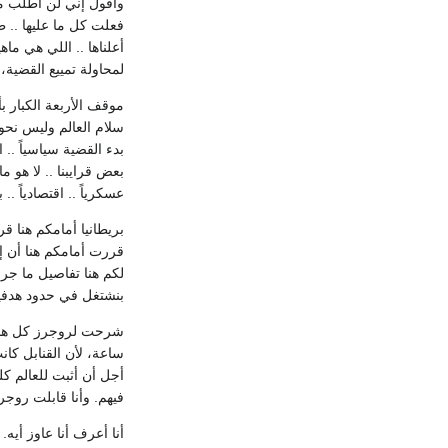
وأقول إني لن أطلب من
فعلت كل ما عليها .. ط
أعلناها .. اللي هي ماه
لمحاولة تمييع القضية، 
موقف الأربعة الكبار بأ
سلام العالم وليس نحو 
بدء القضية سياسياً .. 
بعض قرايبنا .. لا هو 
عسكرياً .. اقتصادياً 
بريطانيا أمامكم هنا قر
قررت أمامكم هنا أن إ
لكم هنا تفاصيل ما جر
بنشتغل في حدود هدفي
شرحت لروجرز كل هذا 
ساعة، لأن القنابل كا
أجل أن أثبت للعالم كل
فيهم. وأنا قابلت روج
أنا أعرف أنا عاوز أي