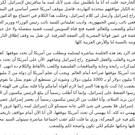
لخارجية. قلت له أنا ما باطلبش منك شئ لأنك لسه ما سافرتش لإسرائيل. لكن لما
ثلاثة الكبار مواقفهم متحددة النهاردة، فاضل موقف أمريكا عنصر أساسي في الم
وراح إسرائيل وأرسل لي كلام إسرائيل، وحللت هذا الكلام في اجتماع مع الدكتور
عي نائب رئيس الجمهورية، واديت تعليماتي للسيد نائب رئيس الوزراء ووزير الخ
مامكم وللشعب وللعالم: قضية فتح قناة السويس ليست قضية منفصلة ولا حل ج
قشة في عبور قواتنا المصرية إلى الضفة الشرقية. لن نقبل مد وقف إطلاق النار إ
عد الرد بعد هذه الجلسة مباشرة ليسلمه وبنطلب من أمريكا أن تحدد موقفها. كف
ية والقلب والعقل المفتوح. راح إسرائيل وشافهم. الآن على أمريكا أن تحدد مو
مذكرات رايحة وجاية والمناقشات الفلسفية واللعب بالألفاظ والكلام ده انتهى. ا
هو موقفنا و
على شيك بيجي بـ 500 مليون دولار أو بـ 1000 مليون دولار، وشوية لن نستطيع
ضب إذا كنت باذيع هذا السر إنما لازم أقوله أمامكم وأنا قلته يمكن في الهيئة البر
رسوا الضغط على إسرائيل، وإنما أنا أطلب رسمياً أن يبلغ الرئيس نيكسون أن ا
دين نريد السلام، وأنا اطلب من الرئيس نيكسون رسمياً أن يعصر إسرائيل عصراً إ
 إسرائيل فلا يعنيني في شئ اللي جابه سيسكو لأن إسرائيل لسه راكبها غرور الان
همني ده كله. أنا بيهمني أن تحدد أمريكا موقفها، لأن أنا الآن أمام مواقف تاريخية
كم فيه عن المعركة، وزي ما قلت لكم عقب اجتماعنا مباشرة سيتولى السيد محمو
لتها وحكتها عليكم لكي تكون واضحة لكم وللشعب.