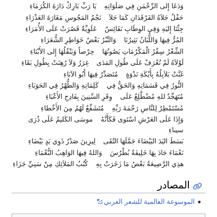
وَدَعَا إِلى الرِّحْمَنِ فِي صَلَوَاتِهِ
يَا رَبِّ بَارِكْ دَارَةَ الكُرَمَاءِ
حَفْلٌ جَلاَهُ الفَرْقَدَانِ كَمَا جَلاَ
نَجْمُ المَجُوسِ مَغَارَةَ العَذْرَاءِ
جِئْنَا إِليَهِ وَفِي الوِطَابِ نَفَائِسٌ
عَلَوِيِّةٌ قَصُرَتْ عَلَى الأٌمَرَاءِ
المُرُّ فِيهَا وَاللُّبَانُ نَثِيرُنَا
وَالتِّبْرُ بَعْضُ خَوَاطِرِ الشُّعَرَاءِ
الشِّعْرُ سِفْرُ الْمَكْرُمَاتِ يَصُونُهَا
حِرْصاً وَيَنْقُلُهَا إِلى الأَبْنَاءِ
لَوْلاَهُ لَمْ تُعْرَفْ عَلَى طُولِ المَدَى
غِرَرُ وَلاَ رُهِنَتْ بِطُولِ بَقَاءِ
غَنَّتْ بَلاَبِلُهُ بِأَيْكَةِ نَدْوَةٍ
مُتَصَدِّرٌ فِيهَا أَبُو الآبَاءِ
النُّورُ فِي قَسَمَاتِهِ وَالحَقُّ فِي
كَلِمَاتِهِ وَالطُّهْرُ فِي الحَوَبَاءِ
مُتَهَجِّدٌ للهِ مُضْطَّلِعٌ عَلَى
وِقَرِ السِّنِينَ بِفَادِحِ الأَعْبَاءِ
مُسْتَمْطِرٌ لِلنَّاسِ رَحْمَةَ رَبِّهِ
مُتَشَفِّعٌ لَهُمُ مِنَ الأَخْطاءِ
وَإِذَا عَلَى العَرْشِ اسْتَوى فَكَأَنَّهُ
موسَى الكَليمُ عَلَى ذُرَى
سيناءِ
بَسَطَ اليَدَ البَيْضَاءَ جَمَّلَهَا التُقَى
لِيزِينَ صَدْرُ ذَوِي يَدٍ بَيْضَاءِ
نَعْمَاءَ جَادَ بِهَا خَلِيفَةُ بُطْرُسَ
وَاللهُ فِيهَا الوَاهِبُ النُّعْمَاءِ
هذِي الرَّصِيعَةُ بَعْضُ مَا زَخَرَتْ بِهِ
كُتُبُ المَلاَئِكِ مِنْ سَنِيِّ جَزَاءِ
المصادر
الموسوعة العالمية للشعر العربي