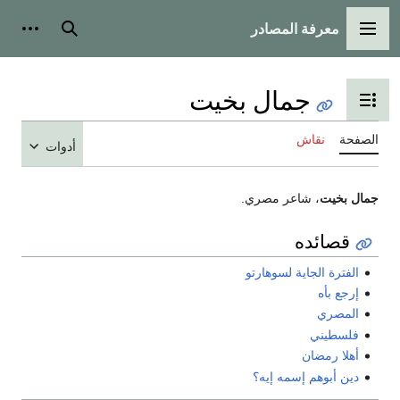
معرفة المصادر
القائمة الرئيسية
بحث
أدوات
جمال بخيت
تبديل عرض جدول المحتويات
الصفحة
نقاش
أدوات
جمال بخيت
، شاعر مصري.
قصائده
الفترة الجاية لسوهارتو
إرجع بأه
المصري
فلسطيني
أهلا رمضان
دين أبوهم إسمه إيه؟