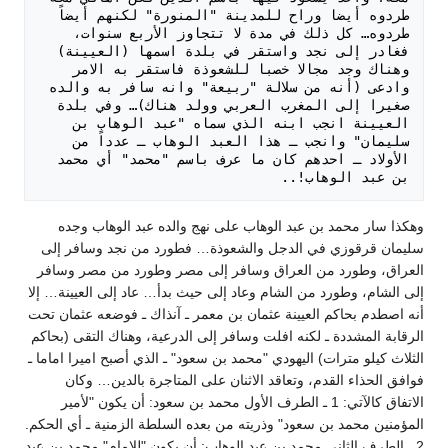
طردوه أيضا وراح للمدينة "المنورة" لكنهم أيضاً 
طردوه… كل ذلك في مدة لا تتجاوز الأربع سنوات، 
فغادر إلى نجد واستقر في بلدة اسمها (العيينة) 
وهناك وجد مجالا خصبا للشعوذة فاستقر به الامر 
وادعى (أنه من سلالة "ربيعة" وانه سافر به والده 
صغيرا إلى المغرب العربي وولد هناك)… وفي بلدة 
العيينة انجب ابنه الذي سماه "عبد الوهاب بن 
سليمان" وانجب ـ هذا العبد الوهاب ـ عدداً من 
الأولاد ـ احدهم كان ما عرف باسم "محمد" أي محمد 
بن عبد الوهاب!.. 

وهكذا سار محمد بن عبد الوهاب على نهج والده عبد الوهاب وجده
سليمان قرقوزي في الدجل والشعوذة… فطورد من نجد وسافر إلى
العراق، وطورد من العراق وسافر إلى مصر وطورد من مصر وسافر
إلى الشام، وطورد من الشام وعاد إلى حيث بدأ… عاد إلى العيينة… إلا
أنه اصطدم بحاكم العيينة عثمان بن معمر ـ آنذاك ـ فوضعه عثمان تحت
الرقابة المشددة ـ لكنه افلت وسافر إلى الدرعية، وهناك التقى (بحاكم
الثلاث كيلو مترات) اليهودي "محمد بن سعود" ـ الذي أصبح اميرا اماما ـ
فوافق الحذاء القدم، وتعاقد الاثنان على المتاجرة بالدين… وكان
الاتفاق كالآتي: 1 ـ الطرف الأول محمد بن سعود: أن يكون "لأمير
المؤمنين محمد بن سعود" وذريته من بعده السلطة الزمنية ـ أي الحكم.
2 ـ الطرف الثاني محمد بن عبد الوهاب: أن يكون "للإمام" محمد بن عبد