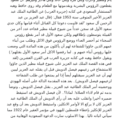
يقطعون الرؤوس البشرية ويقدمونها مع الطعام وقد روى حافظ وهبه
المستشار السعودي في كتابه (جزيرة العرب) عن الطاغية الملك عبد
العزيز الأخير المتوفى سنة 1953 فقال: (قال عبد العزيز بن عبد
الرحمن آل سعود "لقد قاومت دعوتنا كل القبائل أثناء قيامها وكان جدي
سعود الأول قد سجن عدداً من شيوخ قبيلة مطير فجاءه عدد آخر من
القبيلة يتوسطون بإطلاقهم ولكن سعود الأول قد أمر بقطع رؤوس
السجناء ثم أحضر العداء ووضع الرؤوس فوق الاكل وطلب من أبناء
عمهم الذين جاؤوا للشفاعة لهم أن يأكلون من هذه المائدة التي وضعت
عليها رؤوس أبناء عمهم و.. لما رفضوا الاكل أمر سعود الأول بقتلهم!.)
ويقول حافظ وهبه في كتابه جزيرة العرب في القرن العشرين (لقد
قص هذه القصة الملك عبد العزيز على شيوخ قبيلة مطير الذين جاؤوا
للاستشفاع في زعيمهم فيصل الدويش قبل ان يقتله عبد العزيز ليبين
لهم أن عبد العزيز سيقتلهم أيضاً إذا لم يمتنعوا عن طلب الشفاعة
لزعيمهم فيصل الدويش).. بعد هذه المقدمة الدالة على أصله اليهودي
ووحشيته أمر الملك الطاغية عبد العزيز ـ بقتل فيصل الدويش ـ وتوضأ
بدمه ثم قام لاداء الصلاة!. لماذا؟.. لأن فيصل الدويش قد استيقظ
ضميره أخيرا وانقلب عليه بعد أن رأى الدويش أن الملك الطاغية عبد
العزيز كان لا يركع الا لأوامر الانكليز، واستيقظ الدويش بعد أن وقع عبد
العزيز للإنكليز بإعطاء فلسطين لليهود في مؤتمر العقير عام 1922 مما
سيأتي اثباته تاليا.. بهذا الاسلوب سارت الدعوة السعودية الوهابية من