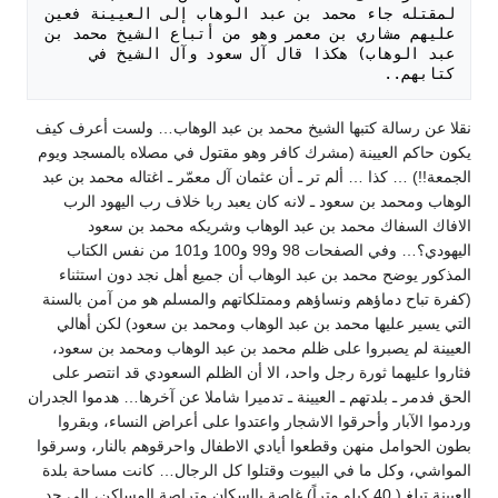
لمقتله جاء محمد بن عبد الوهاب إلى العيينة فعين 
عليهم مشاري بن معمر وهو من أتباع الشيخ محمد بن 
عبد الوهاب) هكذا قال آل سعود وآل الشيخ في 
كتابهم.. 

نقلا عن رسالة كتبها الشيخ محمد بن عبد الوهاب… ولست أعرف كيف
يكون حاكم العيينة (مشرك كافر وهو مقتول في مصلاه بالمسجد ويوم
الجمعة!!) … كذا … ألم تر ـ أن عثمان آل معمّر ـ اغتاله محمد بن عبد
الوهاب ومحمد بن سعود ـ لانه كان يعبد ربا خلاف رب اليهود الرب
الافاك السفاك محمد بن عبد الوهاب وشريكه محمد بن سعود
اليهودي؟… وفي الصفحات 98 و99 و100 و101 من نفس الكتاب
المذكور يوضح محمد بن عبد الوهاب أن جميع أهل نجد دون استثناء
(كفرة تباح دماؤهم ونساؤهم وممتلكاتهم والمسلم هو من آمن بالسنة
التي يسير عليها محمد بن عبد الوهاب ومحمد بن سعود) لكن أهالي
العيينة لم يصبروا على ظلم محمد بن عبد الوهاب ومحمد بن سعود،
فثاروا عليهما ثورة رجل واحد، الا أن الظلم السعودي قد انتصر على
الحق فدمر ـ بلدتهم ـ العيينة ـ تدميرا شاملا عن آخرها… هدموا الجدران
وردموا الآبار وأحرقوا الاشجار واعتدوا على أعراض النساء، وبقروا
بطون الحوامل منهن وقطعوا أيادي الاطفال واحرقوهم بالنار، وسرقوا
المواشي، وكل ما في البيوت وقتلوا كل الرجال… كانت مساحة بلدة
العيينة تبلغ ( 40 كيلو متراً) غاصة بالسكان متراصة المساكن، إلى حد