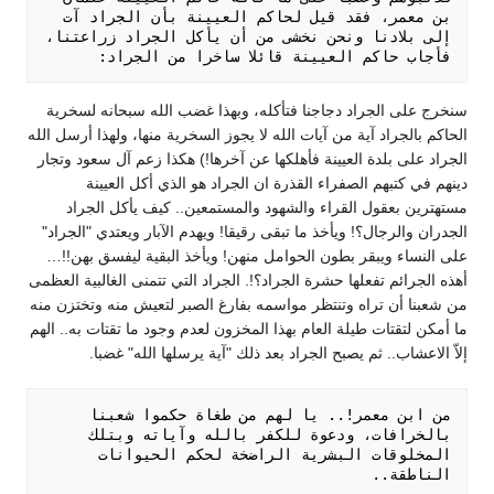
بن معمر، فقد قيل لحاكم العيينة بأن الجراد آت 
إلى بلادنا ونحن نخشى من أن يأكل الجراد زراعتنا، 
فأجاب حاكم العيينة قائلا ساخرا من الجراد: 

سنخرج على الجراد دجاجنا فتأكله، وبهذا غضب الله سبحانه لسخرية
الحاكم بالجراد آية من آيات الله لا يجوز السخرية منها، ولهذا أرسل الله
الجراد على بلدة العيينة فأهلكها عن آخرها!) هكذا زعم آل سعود وتجار
دينهم في كتبهم الصفراء القذرة ان الجراد هو الذي أكل العيينة
مستهترين بعقول القراء والشهود والمستمعين.. كيف يأكل الجراد
الجدران والرجال؟! ويأخذ ما تبقى رقيقا! ويهدم الآبار ويعتدي "الجراد"
على النساء ويبقر بطون الحوامل منهن! ويأخذ البقية ليفسق بهن!!…
أهذه الجرائم تفعلها حشرة الجراد؟!. الجراد التي تتمنى الغالبية العظمى
من شعبنا أن تراه وتنتظر مواسمه بفارغ الصبر لتعيش منه وتختزن منه
ما أمكن لتقتات طيلة العام بهذا المخزون لعدم وجود ما تقتات به.. الهم
إلاّ الاعشاب.. ثم يصبح الجراد بعد ذلك "آية يرسلها الله" غضبا.
من ابن معمر!.. يا لهم من طغاة حكموا شعبنا 
بالخرافات، ودعوة للكفر بالله وآياته وبتلك 
المخلوقات البشرية الراضخة لحكم الحيوانات 
الناطقة.. 
