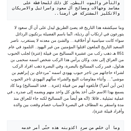
والتأخر والموت البطئ… كل ذلك للمحافظة على 
مفاسد وجهالات ومصالح آل سعود واسرائيل والامريكان 
والانكليز المشتركة في ارضنا.. 

وما سيكشفه هذا التاريخ قد يضئ الطريق ليدل على أن آل سعود لا
يتورعون في ارتكاب أي رذيلة، انّما باسم الفضيلة يرتكبون الرذائل
سواء كانت سياسية أو أخلاقية… والشئ من معدنه لا يستغرب. ناصر
السعيد التاريخ الملعون اقتلوا المؤمنين من غير اليهود.. التلمود في عام
851 هـ ذهب ركب من عشيرة المساليخ من قبيلة (عنزة) لجلب الحبوب
من العراق إلى نجد، وكان يرأس هذا الركب شخص اسمه سحمى بن
هذلول، فمر ركب المساليخ بالبصرة، وفي البصرة ذهب افراد الركب
لشراء حاجاتهم من تاجر حبوب يهودي اسمه "مردخاي بن إبراهيم بن
موشى"… وأثناء مفاوضات البيع والشراء سألهم اليهودي تاجر الحبوب
(من أين أنتم؟) فأبلغوه أنهم من قبيلة (عنزة… فخذ المساليخ) وما كاد
يسمع بهذا الاسم حتّى أخذ يعانق كل واحد منهم ويضمه إلى صدره ـ في
عملية تمثيلية ـ قائلا: (انّه هو أيضاً من المساليخ لكنه جاء للعراق منذ
مدة واستقر به المطاف في البصرة لأسباب خصام وقعت بين والده
وأفراد قبيلة عنزة)،
وما أن خلص من سرد اكذوبته هذه حتّى أمر خدمه 