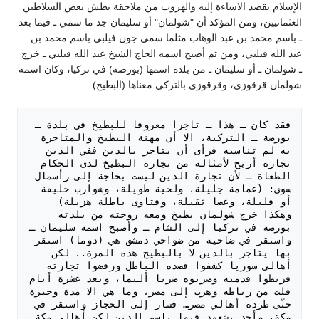
الإسلام بقصد الاساءة إليه والهروب من ملاحقة بطش بعض السلاطين
العثمانيين، ومن المؤكد أن "شولمان" أو سليمان جد ما سمي ـ فيما بعد
ـ باسم محمد بن عبد الوهاب مثلما سمي جون فيلبي باسم محمد بن
عبد الله فيلبي، ومن ثم أصبح اسمه الحاج الشيخ عبد الله فيلبي ـ خرج
ـ شولمان ـ أو سليمان ـ من بلدة اسمها (بورصة) في تركيا، وكان اسمه
شولمان قرقوزي، وقرقوزي بالتركي معناها (البطيخ)..
فقد كان ـ هذا ـ تاجرا معروفا للبطيخ في بلدة ـ 
بورصة ـ التركية، الا أن مهنة البطيخ والمتاجرة 
به لم تناسبه فرأى أن يتاجر بالدين ففي الدين 
تجارة أربح لأمثاله من تجارة البطيخ لدى الحكام 
الطغاة ـ لأن تجارة الدين ليست بحاجة إلى رأسمال 
سوى: (عمامة جليلة، ولحية طويلة، وشوارب حليقة 
أو قليلة، وعصا ثقيلة، وفتاوى باطلة هزيلة) 
وهكذا خرج شولمان بطيخ ومعه زوجته من بلدته 
بورصة في تركيا إلى الشام ـ وأصبح اسمه سليمان ـ 
واستقر في ضاحية من ضواحي دمشق هي (دوما) استقر 
بها يتاجر بالدين لا بالبطيخ هذه المرة.. لكن 
أهالي سوريا كشفوا قصده الباطل ورفضوا تجارته 
فربطوا قدميه وضربوه ضربا أليما، وبعد عشرة أيام 
فلت من رباطه وهرب إلى مصر، وما هي الا مدة وجيزة 
حتّى طرده أهالي مصر… فسار إلى الحجاز واستقر في 
مكة، وأخذ يشعوذ فيها باسم الدين لكن أهالي مكة 