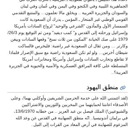
الجماهيرية الليبية وفي الكنجو وفي اليمن وفي عُمان وفي لبنان
والسودان والجزيرة العربية .. ويخلق مالا تعلمون… والمتتبع التقدمي
القومي الوطني غير المنحاز ـ المؤمن ـ يدرك أن السعودية كانت
السمسار الأول والمأذون "الشرعي والوحيد" لزواج السادات بأمريكا
وإسرائيل ورحلته إلى القدس و" كمب ديفيد" ومن ثم التوقيع يوم 26/3/
1979 على صك الخيانة "المكون من ثلاث نسخ" وقعها السادات وبيغن
وكارتر … ومن ثقال ان السعودية غير راضية: فليخرس فالساكت
شيطان أخرس… ولو لم تكن السعودية راضية مع سبق الإصرار فلماذا
لا تقاطع وتحارب السادات وإسرائيل وأمريكا ومخابرات أمريكا
المتسلطة على كافة المرافق العسكرية والأمنية والحيوية في الجزيرة
العربية؟..
منطق اليهود
(لقد ائتمنني الله على خدمة الحرمين الشريفين وأوكلني بهما!، وعلى
الأصدقاء اعانتنا لحمايتهما من المخربين والثوريين والاشتراكيين
والشيوعيين!) الملك فيصل بن عبد العزيز .. من خطابه 13/6/1970،
في برلمان أندونيسيا.. انّه منطق الصهاينة في القدس عن وعد الله
المزعوم للصهاينة في أرض المعاد من الفرات إلى النيل..