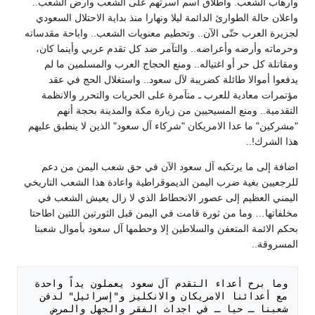
وارهاب الشعب. واطلاق اسم اسرتهم على الشعب وارض الشعب..
واعلان حالة الطوارئ الدائمة ليلا ونهارا منذ بداية الاحتلال السعودي
لجزيرة العرب حتّى الآن.. وتحطيم معنويات الشعب.. واباحة مقدساته
وحرماته وأرضه وأعراضه.. والتآمر ضد كل تقدم عربي وأينما كان،
ومقاتلة كل حر أو اغتياله.. ومنع الحجاج العرب والمسلمين ما لم
يدفعوا أموالا طائلة كضريبة لآل سعود.. واستغلال الحج في عقد
مؤتمرات معادية للعرب ـ متآمرة على الحريات والتحرر والانظمة
التقدمية.. ومنع المسيحيين من زيارة مكة والمدينة بحجة أنهم
"مشركين" ما عدا الامريكان "شركاء آل سعود" الذين لا ينطبق عليهم
هذا الشرك!..
اضافة إلى ما يرتكبه آل سعود الآن في حق شعب اليمن من دعم
للرجعيين بغية ضرب اليمن الديموقراطية واعادة هذا الشعب التاريخي
اليمني العظيم إلى عصور الانحطاط الذي لا زال يعيش الشعب في
مخلفاتها… وما من ثورة قامت في اليمن قبل الثورتين اللتين اطاحتا
بحكم الائمة المتعفن والسلاطين إلا وحطمها آل سعود بأموال شعبنا
المسروقة..
وما برح أعداء التقدم آل سعود يعملون يداً واحدة 
مع أعدائنا الامريكان والانكليز و"إسرائيل" لدفن 
شعبنا ـ حيا ـ في اجداث الفقر والجهل والمرض 