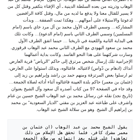
الوهاب وذريته من بعده السلطة الدينية ـ أي الإفتاء بتكفير وقتل كل من
لا يسير للقتال معنا ولا يدفع ما لديه من مال، وقتل كافة الرافضين
لدعوتنا والاستيلاء على أموالهم… وهكذا تمت الصفقة… وبدأت
المشاركة… وسمي الطرف الأول محمد بن آل مرد خاي باسم (امام
المسلمين) وسمي الطرف الثاني باسم (امام الدعوة)… وكانت تلك
هي البداية الثانية واللعينة في تاريخنا … حينما اتفق الطرف الأول
محمد بن سعود اليهودي مع الطرف الثاني محمد عبد الوهاب قرقوزي.
وسارت شركتهما على هذا النحو الفاسد. وكانت بداية أعمالهما
الإجرامية تلك إرسال شخص مرتزق إلى حاكم "الرياض" قرية العارض
آنذاك (ادهام بن دّواس) لاغتياله. فاغتالوه، وبذلك استولوا على العارض،
ثم ارسلوا بعض المرتزقة ومنهم حمد بن راشد وإبراهيم بن زيد إلى
(عثمان بن معمر) حاكم بلدة العيينة فاغتالوه أثناء أدائه لصلاة الجمعة…
وقد جاء في الصفحة 97 من كتاب أصدره آل سعود وآل الشيخ بعنوان
(تاريخ نجد) نقله عن رسائل محمد بن عبد الوهاب الشيخ حسين بن غنام
واشرف على طباعته عبد العزيز بن مفتي "الديار السعودية" بن محمد
بن إبراهيم آل الشيخ. وهو من سلالة الشيخ عبد الوهاب.
يقول الشيخ محمد بن عبد الوهاب (ان عثمان بن 
معمر مشرك كافر، فلما تحقق هل الإسلام من ذلك 
تعاهدوا على قتله بعد انتهائه من صلاة الجمعة 