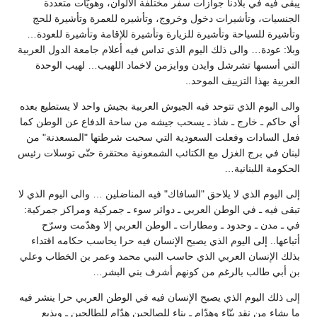
يبقى فيه في بلادنا جوازات سفر مختلفة الألوان، وهويّات متعددة
الجنسيات، وتأشيرات دخول وخروج، وتأشيره للعمرة وتأشيرة للحج
وتأشيرة للسياحة وتأشيرة للزيارة وتأشيرة للإقامة وتأشيرة للعودة…
وبلا: عودة… والى ذلك اليوم الذي تداس فيه أعلام جامعة الدول العربية
التي أسسها تشرشل وايدن ووايزمن لاخماد اللهيب… لهيب الوحدة
العربية بهذا التزييف الموحد..
والى اليوم الذي تتوحد فيه الجيوش العربية بجيش واحد لا يستطيع بعده
أي حاكم ـ خارج ـ شاذ ـ يسحب جيشه من ساحة الدفاع عن الوطن كما
فعل السادات وفعلت السعودية التي سحبت شرطتها "المسعدنة" من
لبنان في برج الغزل مع الكتائب الشمعونية محتقرة حتّى توسلات رئيس
الحكومة اللبنانية…
إلى اليوم الذي لا يلاحق "السافاك" فيه المناضلين … والى اليوم الذي لا
تبقى فيه ـ في الوطن العربي ـ دوائر سوء ـ جمركية ومراكز جمركية:
في ـ مدن ـ وحدود ـ ومطارات ـ الوطن العربي إلا وهدّمت وسرّح
أتباعها.. إلى اليوم الذي يصبح الإنسان فيه حرا يحاسب حكامه اقتداء
بذلك الإنسان العربي الذي حاسب النبي محمد وعمر بن الخطاب وعلي
بن أبي طالب بالرغم من كونهم أشرف بني البشر…
إلى ذلك اليوم الذي يصبح الإنسان فيه في الوطن العربي حرا ينشر فيه
ما يشاء من نقد بنّاء وهدّام ـ بناء للصالحين هدّام للطالحين ـ ويذيع