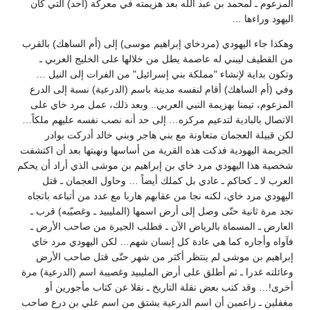
المزعوم ـ لمحمد بن عبد الله بعد هزيمته في معركة (أحد) التي كان
اليهود وراءها …
وهكذا جاء اليهودي (مردخاي إبراهيم موسى) إلى (أم الساهك) بالقرب
من القطيف ليبني له عاصمة يطل من خلالها على الخليج العربي ـ
وتكون بداية لإنشاء "مملكة بني إسرائيل" من الفرات إلى النيل …
وفي (أم الساهك) أقام لنفسه مدينة باسم (الدرعية) نسبة إلى الدرع
المزعوم، تيمنا بهزيمة النبي العربي.. وبعد ذلك، عمل مرد خاي على
الاتصال بالبادية لتدعيم مركزه… إلى حد أنه نصب نفسه عليهم ملكاً…
لكن قبيلة العجمان متعاونة مع بني هاجر وبني خالد أدركت بوادر
الجريمة اليهودية فدكت هذه القرية من أساسها ونهبتها بعد أن اكتشفت
شخصية هذا اليهودي مرد خاي بن إبراهيم بن موشى الذي أراد أن يحكم
العرب لا ـ كحاكم ـ عادي بل كملك أيضاً … وحاول العجمان ـ قتل
اليهودي مرد خاي، لكنه نجا من عقابهم هاربا مع عدد من أتباعه باتجاه
نجد مرة ثانية حتّى وصل إلى أرض اسمها (المليبيد ـ وغصيّبه) قرب ـ
العارض ـ المسماة بالرياض الآن ـ فطلب الجيرة من صاحب الأرض ـ
فآواه وأجاره كما هي عادة كل إنسان شهم… لكن اليهودي مرد خاي
إبراهيم بن موشى لم ينتظر أكثر من شهر حتّى قتل صاحب الأرض
وعائلته غدرا ـ ثم أطلق على أرض المليبيد وغصيبة اسم (الدرعية) مرة
أخرى!… وقد كتب بعض نقلة التاريخ ـ نقلا عن كتاب مأجورين أو
مغفلين ـ زاعمين أن اسم الدرعية يشتق من اسم علي بن درع صاحب