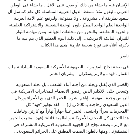
الإنسان فيه ما يشاء من ذلك أو يقول على الاقل ـ ما يشاء في الوطن
العربي ـ ليقول مثلا: تسقط الدول العربية المتناسلة كل عام كتناسل آل
سعود بطريقة لا ـ مشروعة ـ ولا ممنوعة، وليرتفع علم الأمة العربية
الواحدة العلم الواحد المميّز بلون الوحدة الشعبية. والاشتراكية العلمية،
والحرية المطلقة، والتحرر من مخلفات الجهالة، ومن مهادنة الثوار
للثيران المالكة الامريكية… إلى ذلك اليوم العظيم الذي يتم فيه ما
ذكرته أعلاه في ثورة شعبية عارمة أهدي هذا الكتاب.
ناصر
في صحة نجاح المؤامرات الصهيونية الأميركية السعودية الساداتية ملك
القمار ـ فهد ـ وكارتر يسكران .. يشربان الخمر
(الخمر الذي يُقتل ويجلد من أجله أبناء الشعب ـ بل تجلد السعودية
وتسجن حتّى الانكليز الذين رفضوا الانضمام للمخابرات الامريكية في
الرياض وجدة ـ مهتمة ـ إياهم بشرب الخمر الذي يبيع الأمراء ورجال
الدين السعودي زجاجته بـ 300 ريال) !… لقد تجاوز "فهد" كل
"المحرمات سراً" واحتسى الخمر علناً جهاراً نهاراً مع كارتر، وتناقلت
هذا التحدي كل الصحف الأمريكية والعالمية قائلة: (فهد ـ يشرب الخمر
مع كارتر ـ بصحة نجاح كل الجهود السعودية الامريكية المشتركة في
المنطقة)… ومنها بالطبع: الصمت المطبق على الجرائم السعودية…