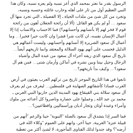
الرسول بقدر ما نعتز بمحمد الذي أعز نسبه ولم يعزه نسبه، وكان هذا
النبي العظيم أول من ثار على أهله وحارب عائلته وحسبه ونسبه،
وتجرد من كل شئ من ملذات الحياة ـ إلا الفضيلة ـ التي تجرد منها آل
سعود … أو لم يكن هو القائل: (ألا أن رائحة الجعلان أهون من رائحة
قوم لا فخر لهم إلا بأنسابهم وأحسابهم؟) فما الاحساب والانساب إذا إلا
أعمال الإنسان نفسه، ان كانت شرا فشرا وان كانت خيرا فخيرا… وما
أعمال آل سعود الشريرة إلا أنسابهم وأحسابهم، وليست أعمالهم هي
الدليل فحسب على أنهم يهود السلالة والمعتقد وانما تاريخهم أيضاً…
تاريخ آل سعود الذي زيفه أجراء آل سعود من عبدة المال وأشباه
الرجال وحيل بيننا وبين نشره في أماكن وأزمان شتى… فمن هم آل
سعود؟… وكيف بدأ تاريخهم؟…
تابعوا في هذا التاريخ الموجز تاريخ من تركهم العرب يعيثون في أرض
العرب فسادا كأشقائهم الصهاينة في فلسطين… ليعرف من لم يعرف
آل سعود سلالة بني القينقاع يهود المدينة الذين حاربوا النبي العربي ـ
محمد بن عبد الله ـ وعملوا على حصاره وناصروا كل أعدائه من ملوك
وأمراء وعبدة أوثان وتجار أديان ورأسماليين واقطاعيين؟…
فما السر إذا بتشدق آل سعود بالصلة "النبوية" حينا والزعم "أنهم من
قبيلة عنزة" العربية، حينا آخر، وانهم على العموم "وكلاء الله في
أرضه"؟ وقد جندوا لذلك الفتاوى المأجورة، لا لشئ أكثر من تغطية