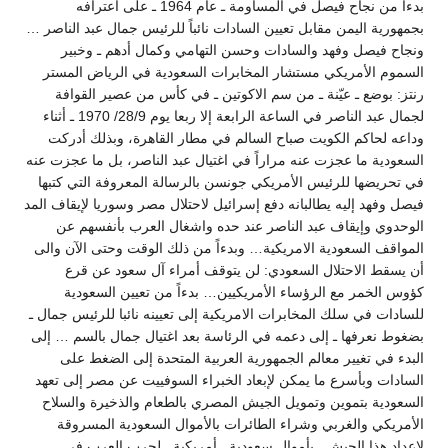
بدءا من نجاح فيصل في المساومة ـ عام 1964 ـ على اعترافه
بجمهورية اليمن مقابل تعيين السادات نائباً للرئيس جمال عبد الناصر …
ونجاح فيصل وفهد والسادات وحسن التهامي وكمال أدهم ـ وخبير
السموم الأمريكي مستشار المخابرات السعودية في الرياض المستر
رنتز: بوضع ـ عيّنة ـ من سم الاكوتين ـ في كأس من عصير القوافة
لجمال عبد الناصر في الساعة الرابعة إلا ربعا يوم 28/9/ 1970 ـ أثناء
وداعه لحاكم الكويت صباح السالم في مطار القاهرة، وبذلك أدركت
السعودية ما عجزت عنه مراراً في اغتيال عبد الناصر، بل ما عجزت عنه
في تحريضها للرئيس الأمريكي جونسن بالرسالة المعروفة التي كتبها
فيصل وفهد إليه يطالبانه دفع إسرائيل لاحتلال مصر وسوريا لإيقاف المد
الوحدوي وإيقاف عبد الناصر عند حده واشغال العرب بأنفسهم عن
المواقف السعودية الامريكية… وبدءاً من ذلك الوقت وحتى الآن والى
أن يسقط الاحتلال السعودي: لن يتوقف أمراء آل سعود عن قرع
كؤوس الخمر مع الرؤساء الأمريكيين… بدءاً من تعيين السعودية
للسادات في سلك المخابرات الامريكية إلى تعيينه نائبا للرئيس جمال ـ
بضغوط نعرفها ـ إلى دعمه في الرئاسة بعد اغتيال جمال بالسم … إلى
البدء في تغيير معالم الجمهورية العربية المتحدة إلى الضغط على
السادات وبأسرع ما يمكن لإبعاد الخبراء السوفييت عن مصر إلى تعهد
السعودية بتموين وتمويل الجيش المصري بالطعام والذخيرة والسلاح
الأمريكي والغربي وشراء الطائرات بالأموال السعودية المسروقة
لاعداد هذا الجيش ـ بأموال سعودية ـ أمريكية ـ لحرب العرب في