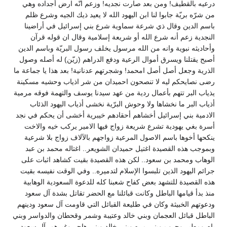
درعيه بالقطيف! ومن بعد صارت نجديه! وزعم انّه ارض أجداده وهي
من شرّه بريّة جابوا لنا ابن اليهود الله لا يعيد ذيك الجيه وشرع ظلم
باسم الدين وقال ذي شرعة سماوية شرع بني إسرائيل في أراضينا
النجدية زعم أنه شرع الله أو شريعة إسلامية وقال ان قوله قرآن
وأحاديثه نبوية وانه من الله مرسول يخلف رسول البريّة وباسم الدين
أصبح يقتلنا ويسرق أموال الرعية ودفع الدراهم (زيّن) له أصله وصول
الذرية وجعل أصل أصل امحمد! وشجرتهم عدنانية! بعد هذا يا جماعة ما
رضى نصايحكم ليه لا تنصحون احميدان من شر اذياب وحشيه مسكينة
يذياب البر تتهم بأعمال ردية من عهد سيدنا يوسف والتهمة فوقه مرمية
أذياب البر ما نخشاها ولا وحوش البرّية نخشى أذياب اليهود الذئاب
الادمية بني إسرائيل أخشاهم أحقادهم خيبرية أخشى أن يحكم في نجد
أسرة بغي يهودية تشرع شريعة زواج فيها الامير يركب خيه والاخت
ينكحها أخوها باسم الاصول المرعية زواجهم بالآلاف زواج بلا شرعية
وبموجب هذه القصيدة اغتيل حميدان الشويعر.. اغتاله محمد بن عبد
الوهاب ومحمد بن سعود.. لكن هذه القصيدة بقيت كشاهد اثبات على
جرائم اليهود الذين تلبسوا الإسلام لتدميره.. وفي الوقت نفيسه بقيت
هذه القصيدة للتشهد بعض كفاح شعبنا كله للدعوة السعودية الوهابية
منذ بدأ قيامها الباطل وكانت قبائلنا مع الحضر تقاتل بشدة آل سعود
ودعوتهم الخبيثة وكان في طليعة القبائل التي قاومت آل سعود ودينهم
الباطل قبائل العجمان وبني خالد وعتيبة وشمر وقحطان والدواسر وبني
يام ومطير وحرب وبني مره وبني خالد وبني هاجر وغيرهم. آل سعود