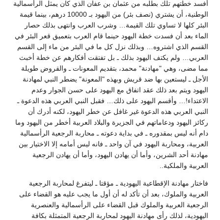
أفسد خطتهم تلك بطلبه من عثمان بن عفان الذي كان يمثل الرأسمالية
الوطنية، أن يشتري (نصف بئر) من اليهود بـ 10000 درهم، بينما قيمة
البئر كلها لا تساوي تلك القيمة… وشرب العرب وانتهى بذلك حصار
الماء بعد أن فسدت خطة اليهود حينما قام العرب بتعميق قعر البئر في
القسم الذي اشتروه… وبذلك نزل كل ما في البئر من ماء إلى القسم
العربي… ولم يكتف اليهود بذلك ـ بل تفتقت أفكارهم عن خطة أخبث
مما مضى، وهي "مهادنة" محمد، بتقديم المعونات ـ والقروض طويلة
الأجل ـ ليستعين بها ضد قريش وبهذه "المعونة" يضطر النبي لمهادنة
اليهود ويتم بعد ذلك عقد اتفاق مع اليهود على حسن الجوار وعدم
الاعتداء!… وأقسم اليهود على ذلك… فقبل النبي العربي هذه الدعوة ـ
النبي العربي هذه الدعوة غير غافل عن خطر اليهود، لكنه أدرك أن
ركائز اليهود ودعاماتهم في الجزيرة والبلاد العربية أخطر من اليهود وما
دام أنه ليس بمقدوره ـ في بداية دعوته ـ محاربة الرجعية الرأسمالية
العربية، ومحاربة اليهود في آن واحد ـ فانه ليس أمامه إلا الاختيار بين
مهادنة أحد الشرين، وأما أن يهادن اليهود، وأما أن يهادن الرجعية
العربية والملكية..
فاختار مهادنة الإقطاعية اليهودية ـ مؤقتا ـ ليتفرغ لمحاربة الرجعية
العربية والملوك، بعد أن تأكد له أن أول ما يجب عليه هو القضاء على
الرجعية العربية والملوك قبل القضاء على الرأسمالية والعنصرية
اليهودية، لذلك رأى مهادنة اليهود لمحاربة الرجعية المتمثلة بكافة