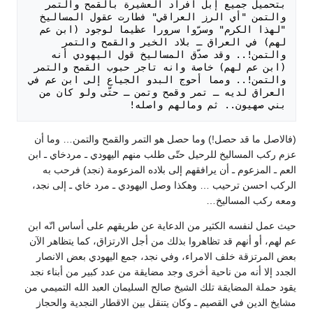
بتحميل جميع إبل أفراد العشيرة بالقمح والتمر 
والتمن "أي الرز العراقي" فطارت عقول المساليخ 
"لهذا الكرم" وسرّوا سرورا عظيما لوجود (ابن عم 
لهم) في العراق ـ بلاد الخير والقمح والتمر 
والتمن!.. وقد صدّق المساليخ قول اليهودي أنه 
(ابن عم لهم) خاصة وانه تاجر حبوب القمح والتمر 
والتمن!.. ومما أحوج البدو الجياع إلى ابن عم في 
العراق لديه ـ تمر وقمح وتمن ـ حتّى ولو كان من 
بني صهيون.. ثم ومالهم واصله! 

(فالاصل ما قد حصل!) وما حصل هو التمر والقمح والتمن… وما أن
عزم ركب المساليخ للرحيل حتّى طلب منهم اليهودي ـ مردخاي ـ ابن
العم ـ المزعوم ـ أن يرافقهم إلى بلاده المزعومة (نجد) فرحب به
الركب احسن ترحيب … وهكذا وصل اليهودي ـ مرد خاي ـ إلى نجد،
ومعه ركب المساليخ…
حيث عمل لنفسه الكثير من الدعاية عن طريقهم على أساس انّه ابن
عم لهم، أو أنهم قد تظاهروا بذلك من أجل الارتزاق، كما يتظاهر الآن
بعض المرتزقة خلف الامراء، وفي نجد، جمع اليهودي بعض الانصار
الجدد إلا أنه من ناحية أخرى وجد مضايقة من عدد كبير من أبناء نجد
يقود حملة المضايقة تلك الشيخ صالح السليمان العبد الله التميمي من
مشايخ الدين في القصيم ـ وكان يتنقل بين الاقطار النجدية والحجاز