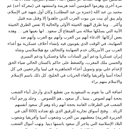
مرة أخرى وهزموا المؤمنين أشد هزيمة واستشهد في (معركة أحد) عم
محمد بن عبد الله (حمزة بن عبد المطلب) وكان أول شهيد في الإسلام،
ولم يبق أي بيت من بيوت العرب الذين جاهدوا إلا وقتل منه قتيل
وأكثر… وما طرق اليهود الخبيثة الأولى والحالية إلا نفس الطرق الخبيثة
الآنية التي يسلكها سلالة بني القينقاع آل سعود.. انها بعينها هي … وهذه
بعض أركانها: الادعاء أنهم من العرب وأنهم مع العرب وأنهم ضد
الصهاينة، في الوقت الذي يقومون فيه بإنشاء أحلاف عسكرية مع أعداء
العرب من الأمريكان خدم الصهاينة والتحالف مع هيلاسلاسي وشاه
إيران عسكريا ودعم أنور السادات ماليا وعسكريا ودعم النميري
والحسن ملك المغرب، والضغط على حاكم باكستان الحالي ضياء الحق
لإعدام علي بوتو وتمويل أعداء الجماهيرية في ليبيا والرجعيين في كل
أنحاء آسيا وأفريقيا والغاء الحريات في الخليج، كل ذلك باسم الإسلام
والاسلام منهم براء.
اضافة الى ما تقوم به السعودية من تقطيع لايدي وأرجل أبناء الشعب
بحجة أنهم لصوص ـ بينما ـ آل سعود ـ هم اللصوص… وجلد ورجم أبناء
الشعب في الطرقات العامة بحجة أنهم زناة وهم آل سعود أنفسهم
الزناة… وفتح أسواق تجارية للرقيق الذي بلغ تعداده (600 ألف في
الجزيرة العربية) معظمهم من العرب وشعوب آسيا وأفريقيا وشعوب
البلاد الإسلامية التي يتاجر آل سعود باسمها دينيا. ونهب أموال الشعب.