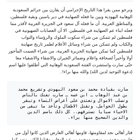
ونرجو ممن يقرا هذا التاريخ الإجرامي أن يقارن بين جرائم السعودية
الوهابية اليهودية وبين ما فعله الصهاينة في دير ياسين وبقية فلسطين،
والمناطق العربية. أن ما فعله آل سعود في الجزيرة العربية لأقذر مما
فعله ابناء عم الصهاينة في فلسطين. الا أن العصابات الصهيونية في
فلسطين لم تتمكن من شراء سكوت الملوك والرؤساء والنواب
والكتاب ولم تتمكن من شراء وسائل الأعلام لطمر تاريخ صهاينة
فلسطين كما تمكن صهاينة الجزيرة العربية، من شراء الصمت المأجور
أولا وأخيراً لصحافة واعلام وضمائر الجيران والاشقاء والاشقياء معا
حتّى سارت واستشرت الفتنة السعودية الوهابية التي أطلقوا عليها اسم
(دعوة التوحيد لدين الله) والله منها براء!..
سارت بقيادة محمد بن سعود اليهودي وتشريع محمد 
بن عبد الوهاب ـ ابن عمه ـ سارت تفتك بالناس 
وتسلب الاموال وتعتدي على أعراض النساء وتبقر 
بطول الحوامل، وتقتل الاطفال وتأخذ ما تبقى من 
الاحياء سبايا تسترقهم.. كل ذلك باسم الدين 
والدين الصحيح منها براء. 

فثار أهالي نجد لمقاومتها، قاومها أهالي العارض الذين كانوا أول من
حاربهم محمد بن سعود ومحمد بن عبد الوهاب وقتلوا الكثير منهم كما