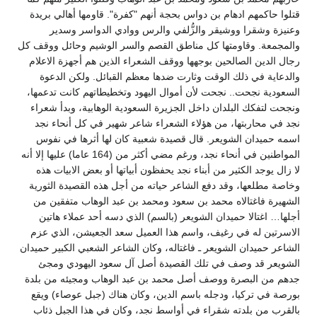
قتلوا حاكمهم ادهام بن دواس بحجة أنهم "كفرة". قاومها أهالي بريدة
وعنيزة وشقرا ووشيقر والزُّلفي والرس ووادي الدواسر وسدير
والمجمعة. وقاومتها كل مناطق القصم والسر الوشيم وحائل ووقف كل
رجال الدين الصالحين بوجهها ووقف الشعراء الذين هم أجهزة الاعلام
والدعاية في ذلك الوقت وثارت ضدها معظم القبائل. ولكن الدعوة
السعودية نجحت.. نجحت لأن أموال اليهود وتخطيطاتهم كانت تدعمها،
ونجحت لتفكك البلدان داخل الجزيرة السعودية الوهابية، وبدأ شعراء
نجد في محاربتها، من هؤلاء الشعراء شاعر شهير في كل أنحاء نجد
اسمه حميدان الشويعر. قال قصيدة شعبية كان لها أثرها في نفوس
المواطنين في أنحاء نجد، ورغم مضي أكثر من (164 عاما) عليها إلا أنه
لا زال يوجد الكثير من أبناء نجد يحفظون أبياتها أو بعض الابيات هذه
وخاصة مطلعها، وقد دفع الشاعر حياته من أجل هذه القصيدة الثورية
الشهيرة فاغتالاه محمد بن سعود ومحمد بن عبد الوهاب متفقين من
أجلها… اغتالا حميدان الشويعر (بالسم) الذي دسه أحد عملاء هاتين
الاسرتين له في رغيف، واسم هذا العميل سعد الجعيشن، الذي عزم
الشاعر حميدان الشويعر ـ فاغتاله، وكان الشاعر الشعبي الكبير حميدان
الشويعر قد وصف في تلك القصيدة أصل آل سعود اليهودي ومجئ
جدهم من البصرة ووصف أصل محمد بن عبد الوهاب ومجيئه من بلدة
بورصة في تركيا، ودجله باسم الدين، وكان هناك (جبل عوصاء) ويقع
بالقرب من بلدته شقراء في أواسط نجد، وكان في هذا الجبل ذئاب