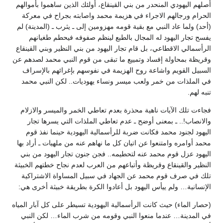
أصلهم اليهودي المنحدر من بني القينقاع، أولئك الذين ساهموا بأموالهم
الحرام ورجالهم الاجراء في هزيمة محمد واصابته بجراح في معركة
(أحد) ولما عاد النبي مع بقية قومه مهزومين إلى ـ يثرب ـ (المدينة) لم
يفسح تجار اليهود له المجال بالطبع لينظم صفوفه فيحطم طغيانهم
الرأسمالي الاقطاعي، بل قام تجار اليهود من بني النظير وبني القينقاع
وقريظة بمحاولة إفساد وتمييع ما تبقى من قوم النبي محمد لصدهم عن
السبيل القويم واشاعة روح الهزيمة في نفوسهم بإغرائهم بالإسراف
في الملذات من خمر ولعب ميسر ونساء يهوديات.. لكن النبي محمد
تنبه لهم.
فجاءت تلك الآيات ناهية محذرة بعدم تعاطي الخمر والميسر والازلام
والانصاب!.. ـ بمعنى أوضح ـ عدم تعاطي الملذات التي يسرها تجار
اليهود لجنود محمد فكانت ضربة للرأسمالية اليهودية حينما نفذ قوم
محمد أوامره وامتنعوا عن اتيان كل ما نهاهم عنه من ملهيات ـ أراد بها
اليهود عزل قوم محمد عنه لتحطيمه.. فجن جنون تجار اليهود من بني
النظير والقينقاع وقريظة وأتباعهم من العرب لعدم نجاح خطتهم الخبيثة
تلك في صرف قوم محمد عن الجهاد في سبيل المساواة الاشتراكية
الإنسانية… ولم ييأس اليهود بل أعادوا الكرة بطريقة خبيثة أخرى هي:
(حصار الماء) حيث كانت الرأسمالية اليهودية تسيطر على كل آبار المياه
في المدينة… عندما منعوا النبي وقومه من شرب الماء… لكن النبي