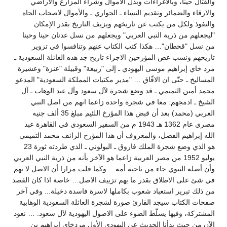
والقتال حينا، وبالاغراءات وبذل الأموال وشراء المزارع والأراضي
والارقاء والضمائر وتقديم النساء ـ الجواري ـ والأموال لاصحاب الجاه
والنفوذ ولكل من يكتب عن تاريخهم ويزيف التاريخ بقدر الإمكان
"ليجعلهم من ذرية النبي العربي" ويجعلهم من نسل عدنان حينا وحينا
من نسل "قحطان"… هكذا كتب الكتاب عنهم وتنافسوا في تزوير
تاريخهم ونسب عض المؤرخين الاجراء تاريخ جد هذه العائلة السعودية ـ
مرد خاي إبراهيم موسى اليهودي ـ إلى "ربيعة" وقبيلة "عنزة" وعشيرة
المساليخ ـ حتّى ان الافّاق … "مدير مكتبات المملكة السعودية" المدعو
محمد أمين التميمي ـ قد وضع شجرة لآل سعود وآل عبد الوهاب ـ آل
الشيخ ـ ادمجهم: معا في شجرة واحدة زاعما انهم من اصل النبي
العربي (محمد) بعد أن قبض هذا المؤرخ اللئيم مبلغ 35 ألف جنيه
مصري عام 1362 هـ 1943 م من السفير السعودي في القاهرة عبد
الله إبراهيم الفضل، والمعروف أن هذا المؤرخ الزائف محمد التميمي
هو الذي وضع شجرة الملك فاروق ـ البولوني ـ الذي طردته ثورة 23
يوليو 1952 من مصر العربية زاعما هو الآخر بأنه من ذرية النبي العربي
وأن أصله النبوي جاء من ناحية أمه… وكما قلت مرارا أن الاصل لا يهم
في شئ على الاطلاق بقدر ما يهم تزييف الاصل… خاصة اذا كان القصد
من ذلك تبرير استعباد شعوب بكاملها لاسرة فاسدة دخيلة... وفي آخر
صفحات الكتاب سيجد القارئ صورة لشجرة العائلة السعودية الوهابية
المشتركة، وفيها يسلّط الضوء على الاصول اليهودية لآل سعود. … نعود
الآن من حيث بدأنا الحديث عن اليهودي الأول مردخاي إبراهيم بن