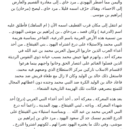
واليمن مما اضطر اليهودي ـ مرد خاي ـ إلى مغادرة القصيم والعارض
إلى الاحساء، وهناك حرّف اسمه قليلا ـ مرد خاي ـ ليصح (مرخان) بن
إبراهيم بن موسى..
ثم انتقل إلى مكان قرب القطيف اسمه الآن ( ام الساهك) فأطلق عليه
اسم (الدرعية ) وكان قصد ـ مردخاي ـ بن إبراهيم بن موشى اليهودي ـ
من تسمية هذه الأرض العربية باسم الدرعية، التفاخر بمناسبة هزيمة
النبي محمد والاستيلاء على درع اشتراه اليهود ـ بني القينقاع ـ من أحد
أعداء العرب الذين حاربوا الرسول العربي محمد بن عبد الله في
معركة أحد ـ وانهزم فيها جيش محمد بسبب خيانة ذوي النفوس الرديئة
الذين فضلوا الغنائم على انتصار الحق وخانوا واجبهم بينما هرعوا
لاقتسام الاسلاب تاركين مركز الاستطلاع الذي وضعهم فيه محمد،
فاستغل ذلك خالد بن الوليد وكان لا زال مع طغاة قريش ضد محمد
فاعاد خالد بن الوليد الكرة ضد النبي محمد وجنده دون اعطائهم المجال
للتمتع بنصرهم، فكانت تلك الهزيمة التاريخية الشنعاء…
بعد هذه المعركة ـ معركة أحد ـ أخذ أحد أعداء النبي العربي (درع) أحد
شهداء المعركة.. وباعه ـ لبني القينقاع ـ يهود المدينة ـ زاعما أنه درع
النبي العربي محمد بن عبد الله … وبمناسبة استيلاء بني القينقاع على
الدرع القديم تمسك جد آل سعود اليهود ـ مرد خاي بن إبراهيم بن
موشى، وفي ذلك ما يعتبره اليهود نصرا لهم ـ لكونهم اشتروا الدرع ـ