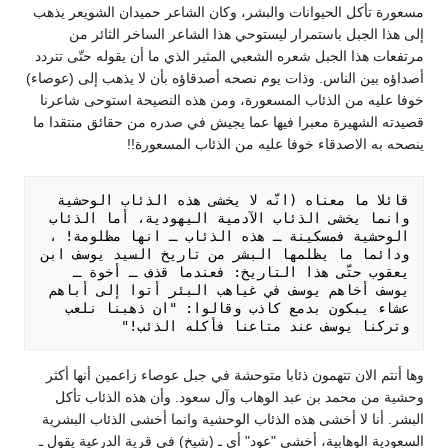
مسعورة تأكل الحيوانات والبشر، وكان الشاعر حميدان الشويعر يذهب
إلى هذا الجبل باستمرار ليستوحي هذا الشاعر الساخر الثائر من
مرتفعات هذا الجبل شعره الشعبي المثير الذي ما أن يقوله حتّى تتردد
أصداؤه بين الناس. وذات يوم نصحه أصدقاؤه بأن لا يذهب إلى (عوصاء)
خوفا عليه من الذئاب المسعورة، ومن هذه النصيحة استوحى شاعرنا
قصيدته الشهيرة معبرا فيها عما يجيش في صدره من حقائق منتقدا ما
ينصحه به الاصدقاء خوفا عليه من الذئاب المسعورة!!
قائلا ما معناه (انّه لا يخشى هذه الذئاب الوحشية 
وانما يخشى الذئاب الآدمية اليهودية، أما الذئاب 
الوحشية فمسكينة ـ هذه الذئاب ـ انها مظلومة! ، 
ودائما ما يظلمها البشر من تاريخ السيد يوسف ابن 
يعقوب حتّى هذا التاريخ: فعندما قذف ـ أخوة ـ 
يوسف أخاهم يوسف في غياهب البئر أتوا إلى أباهم 
عشاء يبكون بدمع كاذب وقالوا: "ان ذهبنا نلعب 
وتركنا يوسف عند متاعنا فأكله الذئب!" 

وها أنتم الان تتهمون ذئابا متوحشة في جبل عوصاء زاعمين أنها أكثر
وحشية من محمد بن عبد الوهاب وآل سعود. وأن هذه الذئاب تأكل
البشر. أنا لا أخشى هذه الذئاب الوحشية وانما أخشى الذئاب البشرية
السعودية الوهابية، أخشى "عود" أي ـ (شيخ) في قرية الدرعية يقول ـ