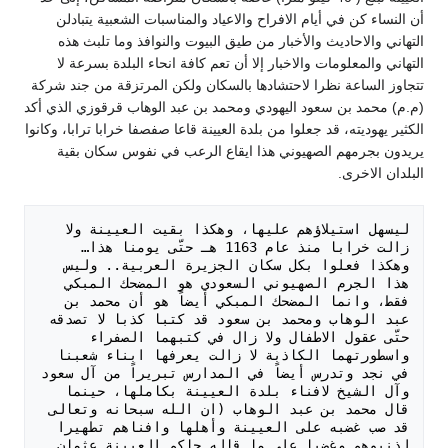
أن النساء كن في أيام الافراح والاعياد والمناسبات الشعبية يتبادلن
التهاني والاحاديث والأخبار من طيق البيوت والنوافذ وما تلبث هذه
التهاني والمعلومات والاخبار إلا أن تعم كافة انحاء البلدة بسرعة لا
تتجاوز الساعة نظرا لاحتشادها بالسكان ولكن المرتزقة من جند شركة
(م.م) محمد بن سعود اليهودي ومحمد بن عبد الوهاب قرقوزي الذي أكد
الكثير يهوديته، قد جعلوا من بلدة العيينة قاعا صفصفا خرابا ترابا، وكانوا
يريدون بجرمهم الصهيوني هذا ايقاع الرعب في نفوس سكان بقية
البلدان الاخرى.
ليسهل استيلاؤهم عليها، وهكذا بقيت العيينة ولا 
زالت خرابا منذ عام 1163 هـ حتّى يومنا هذا…  
وهكذا فعلوا بكل سكان الجزيرة العربية.. وليس 
هذا الجرم الصهيوني السعودي هو المضحك المبكي 
فقط، وانما المضحك المبكي أيضاً هو أن محمد بن 
عبد الوهاب ومحمد بن سعود قد كتبا كذبا لا تصدقه 
حتّى عقول الاطفال ولا زال في كتبهما الصفراء 
واسطورتهما الكاذبة لا زالت يعرفها ابناء شعبنا 
في نجد وتدرس أيضاً في المدارس تبريراً من آل سعود 
وآل الشيخ لافناء بلدة العيينة بكاملها، حينما 
قال محمد بن عبد الوهاب (ان الله سبحانه وتعالى 
قد صب غضبه على العيينة وأهلها وافناهم تطهيرا 
لذنبوهم وغضبا على ما قاله حاكم العيينة عثمان 