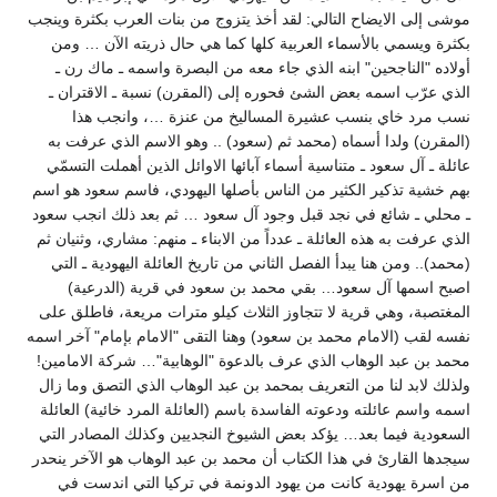
موشى إلى الايضاح التالي: لقد أخذ يتزوج من بنات العرب بكثرة وينجب
بكثرة ويسمي بالأسماء العربية كلها كما هي حال ذريته الآن … ومن
أولاده "الناجحين" ابنه الذي جاء معه من البصرة واسمه ـ ماك رن ـ
الذي عرّب اسمه بعض الشئ فحوره إلى (المقرن) نسبة ـ الاقتران ـ
نسب مرد خاي بنسب عشيرة المساليخ من عنزة …، وانجب هذا
(المقرن) ولدا أسماه (محمد ثم (سعود) .. وهو الاسم الذي عرفت به
عائلة ـ آل سعود ـ متناسية أسماء آبائها الاوائل الذين أهملت التسمّي
بهم خشية تذكير الكثير من الناس بأصلها اليهودي، فاسم سعود هو اسم
ـ محلي ـ شائع في نجد قبل وجود آل سعود … ثم بعد ذلك انجب سعود
الذي عرفت به هذه العائلة ـ عدداً من الابناء ـ منهم: مشاري، وثنيان ثم
(محمد).. ومن هنا يبدأ الفصل الثاني من تاريخ العائلة اليهودية ـ التي
اصبح اسمها آل سعود… بقي محمد بن سعود في قرية (الدرعية)
المغتصبة، وهي قرية لا تتجاوز الثلاث كيلو مترات مريعة، فاطلق على
نفسه لقب (الامام محمد بن سعود) وهنا التقى "الامام بإمام" آخر اسمه
محمد بن عبد الوهاب الذي عرف بالدعوة "الوهابية"… شركة الامامين!
ولذلك لابد لنا من التعريف بمحمد بن عبد الوهاب الذي التصق وما زال
اسمه واسم عائلته ودعوته الفاسدة باسم (العائلة المرد خائية) العائلة
السعودية فيما بعد… يؤكد بعض الشيوخ النجديين وكذلك المصادر التي
سيجدها القارئ في هذا الكتاب أن محمد بن عبد الوهاب هو الآخر ينحدر
من اسرة يهودية كانت من يهود الدونمة في تركيا التي اندست في