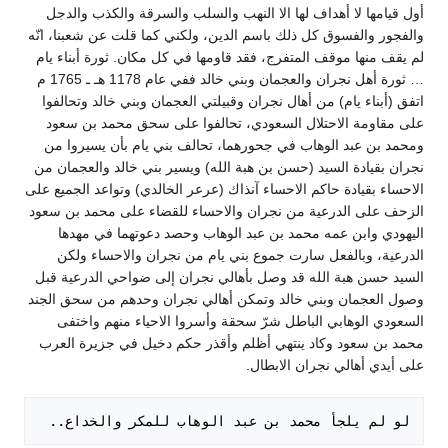
أول قيامها لا أهداف لها الا النهب والسلب والسرقة والكذب والدجل
والفجور والفسوق كل ذلك باسم الدين، ولكني كما قلت عن شعبنا، انّه
لم يقف منها موقف المتفرج، فقد قاومها في كل مكان. ثورة أبناء يام
… ثورة أهل نجران والعجمان وبني خالد ففي عام 1178 هـ ـ 1765 م
اتفق (أبناء يام) من أهال نجران وقبيلتي العجمان وبني خالد وتحالفوا
على مقاومة الاحتلال السعودي، تحالفوا على سحق محمد بن سعود
ومحمد بن عبد الوهاب في جحورهما، تحالف بني يام بأن يسيروا من
نجران بقيادة السيد (حسن بن هبة الله) ويسير بني خالد والعجمان من
الاحساء بقيادة حاكم الاحساء آنذاك (عرعر الخالدي) وتواعد الجميع على
الزحف على الدرعية من نجران والاحساء للقضاء على محمد بن سعود
اليهودي وابن عمه محمد بن عبد الوهاب وحصد دعوتهما في مهدها
الدرعية، وبالفعل سارت جموع بني يام من نجران والاحساء ولكن
السيد حسن هبة الله قد وصل بأهالي نجران إلى ضواحي الدرعية قبل
وصول العجمان وبني خالد وتمكن أهالي نجران وحدهم من سحق الجند
السعودي الوهابي الباطل شرّ سحقة وأسروا الاحياء منهم واختفى
محمد بن سعود وكاد ينتهي أظلم وأقذر حكم دخيل في جزيرة العرب
على أيدي أهالي نجران الابطال.
لو لم يلجأ محمد بن عبد الوهاب للمكر والخداع.. 
