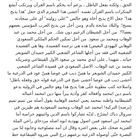
الحق ـ ولكنه يفعل الباطل ـ يزعم أنه يحكم باسم القرآن ويرتكب أبشع
المنكرات باسم القرآن نفسه: أخشى هذا المجرم الذي جعل "هذا يذبح
هذا" جعل الاخ يذبح أخاه وهو جالس ""على زوليته" أي على سجادته
يسبح!. والبلاد سابحة بالدم. ومن أجل من يذبح العرب المؤمنين بعضهم
بعضا؟!. من أجل الشيطان الرجيم دون شك.. من أجل محمد بن عبد
الوهاب ومحمد بن سعود. من أجل تمكين الحكم الملكي السعودي
الوهابي اليهودي البغيض) هذه هي ترجمة القصيدة. وها هي القصيدة
الشعبية التي فقد من أجلها الشاعر الشعبي الكبير حميدان الشويعر
حياته ـ شهيدا ـ على أيدي محمد بن سعود الأول القينقاعي وشريكه
محمد بن عبد الوهاب: الاصل السعودي في قصيدة الشاعر الشعبي
الكبير حميدان الشويعر ما همنّ ذيب في عوصا همنّ عود في الدرعية ما
أخشى ذيب في عوصا أخشى شيخ في الدرعية قوله حق وفعله باطل!
واسلاحه كتب مطوية خلّى هذا يذبح هذا وهو جالس في الزولية يدعو
باسم دين امحمد وأفعاله كفر وأذية يبرأ منها دين امحمد أعماله
الشيطانية واظنه بمحمد يعني امحمد الوهابية يقول أصله من تميم تميم
(برصه) التركية! امحمد عبد الوهاب ومحمد السعودية هم طيزين في
سروال ذياك ايشرّع ـ لذيّه تشاركوا باسم الدين واثنينهم حرامية أما
امحمد ابن اسعود فمن اصول يهودية ابوه اصله مردخاي راعي الملة
العبرية ضحك على بعض اعنزه وقال ان أمه مصلوخية وجابوه لنا من
البصرة حتّى أوصوله الدرعية بزعمهم درع النبي شروه القينقاعية حط