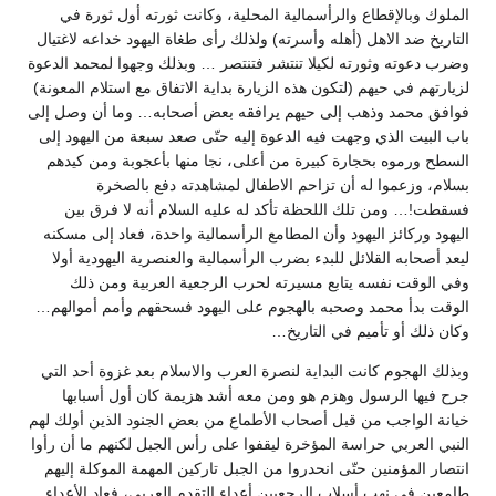
الملوك وبالإقطاع والرأسمالية المحلية، وكانت ثورته أول ثورة في
التاريخ ضد الاهل (أهله وأسرته) ولذلك رأى طغاة اليهود خداعه لاغتيال
وضرب دعوته وثورته لكيلا تنتشر فتنتصر … وبذلك وجهوا لمحمد الدعوة
لزيارتهم في حيهم (لتكون هذه الزيارة بداية الاتفاق مع استلام المعونة)
فوافق محمد وذهب إلى حيهم يرافقه بعض أصحابه… وما أن وصل إلى
باب البيت الذي وجهت فيه الدعوة إليه حتّى صعد سبعة من اليهود إلى
السطح ورموه بحجارة كبيرة من أعلى، نجا منها بأعجوبة ومن كيدهم
بسلام، وزعموا له أن تزاحم الاطفال لمشاهدته دفع بالصخرة
فسقطت!… ومن تلك اللحظة تأكد له عليه السلام أنه لا فرق بين
اليهود وركائز اليهود وأن المطامع الرأسمالية واحدة، فعاد إلى مسكنه
ليعد أصحابه القلائل للبدء بضرب الرأسمالية والعنصرية اليهودية أولا
وفي الوقت نفسه يتابع مسيرته لحرب الرجعية العربية ومن ذلك
الوقت بدأ محمد وصحبه بالهجوم على اليهود فسحقهم وأمم أموالهم…
وكان ذلك أو تأميم في التاريخ…
وبذلك الهجوم كانت البداية لنصرة العرب والاسلام بعد غزوة أحد التي
جرح فيها الرسول وهزم هو ومن معه أشد هزيمة كان أول أسبابها
خيانة الواجب من قبل أصحاب الأطماع من بعض الجنود الذين أولك لهم
النبي العربي حراسة المؤخرة ليقفوا على رأس الجبل لكنهم ما أن رأوا
انتصار المؤمنين حتّى انحدروا من الجبل تاركين المهمة الموكلة إليهم
طامعين في نهب أسلاب الرجعيين أعداء التقدم العربي، فعاد الأعداء