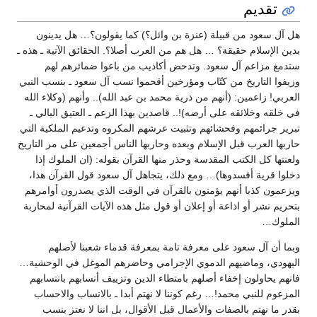
تقديم
هل آل سعود من قبيلة (عنزة بن وائل؟) كما يقولون؟… هل يدينون
بدين الإسلام حقيقة؟ … هل هم من العرب أصلا؟. الحقائق الآتية ـ هذه ـ
ستدمغ مزاعم آل سعود. وتدحض أكاذيب من باعوا ضمائرهم لهم
وزيفوا التاريخ من كتّاب ومؤرخين أقحموا نسب آل سعود ـ بنسب النبي
العربي! زاعمين: (أنهم من ذرية محمد بن عبد الله).. وأنهم (وكلاء الله
في خلقه وخلائقه على أرضه)!.. قاصدين بهذا الزعم ـ العتيق البالي ـ
تبرير جرائمهم وفحشائهم وتثبيت عرشهم المكروه وتدعيم الملكية التي
حاربها العرب قبل الإسلام وبعده وحاربها الناس أجمعين على مر التاريخ
ولعنتها كل الكتب المقدسة وحذر منها القرآن بقوله: (ان الملوك إذا
دخلوا قرية أفسدوها)… ومع ذلك، يتجاهل آل سعود قول القرآن هذا،
ويزعمون كذبا أنهم يؤمنون بالقرآن في الوقت الذي يصدرون أوامرهم
بتحريم نشر أو اذاعة أو إعلان أو قول مثل هذه الآيات القرآنية لمحاربة
الملوك…
وبما أن آل سعود على معرفة تامة بمعرفة قدماء شعبنا لأصلهم
اليهودي، وماضيهم الدموي الإجرامي وحاضرهم الموغل في الوحشية…
فانهم يحاولون إخفاء أصلهم بامتطاء الدين وتزييف أنسابهم بانتسابهم
المزعوم للنبي محمد!… رغم كوننا لا نهتم أبدا ـ بالانساب والاحساب
بقدر ما نهتم بالصفات والأعمال قبل الأقوال، بل اننا لا نعتز بنسب