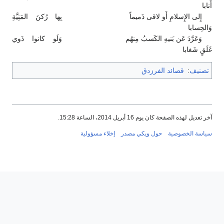
أَنابا
إِلى الإِسلامِ أَو لاقى ذَميماً
بِها رُكنَ المَنِيَّةِ
وَالحِسابا
وَعَرَّدَ عَن بَنيهِ الكَسبُ مِنهُم
وَلَو كانوا ذَوي
غَلَقٍ شَغابا
تصنيف
:
قصائد الفرزدق
آخر تعديل لهذه الصفحة كان يوم 16 أبريل 2014، الساعة 15:28.
سياسة الخصوصية
حول ويكي مصدر
إخلاء مسؤولية