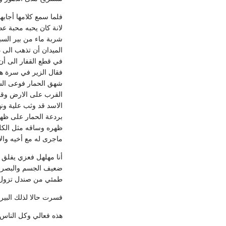
فلما سمع كلامها أجاب
لانة كان يحبه محبة ع
شربة ماء من بير السب
الميدان أن تذهب الى 
في قطع القفار الى أن
فقال الزير في سرة هذا
شهق الحمار فوعى السب
القرب على الارض وقص
الاسد قد وثب علية ون
بردعة الحمار على ظهر
ظهره وساقه مثل الكلب
ماجرى له مع أخيه وا
أنا مهلهل فعزي يفلق 
ضعيف الجسم والبصرا ف
طمئي من صندل تزول ا
فسرت حالا لذلك البي
هذه فعالي وكل الناس 