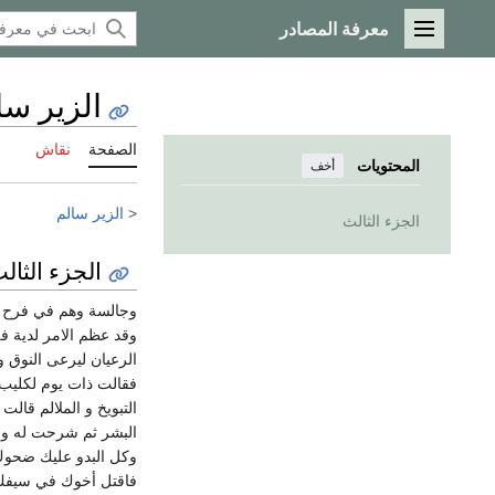
معرفة المصادر
القائمة الرئيسية
الزير سا
الصفحة
نقاش
المحتويات
أخف
<
الزير سالم
الجزء الثالث
الجزء الثال
وجالسة وهم في فرح وس
وقد عظم الامر لدية ف
الرعيان ليرعى النوق و
فقالت ذات يوم لكليب 
التبويخ و الملالم قا
البشر ثم شرحت له واق
وكل البدو عليك ضحوك 
فاقتل أخوك في سيفك و