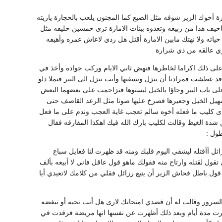
ة أخوك الزير شوفه مثل الضبع كما المجنون يلعب بالحجارة ياريته
ياحيف هذا من ربيعه وتعدوه ببنات الامارة ترى خمسين خليفه مثل
ياته ولا نهتك مابين الامارة أقتل هل ردي لاعاش عمره وأهيفه
ري عالقه من ذي شرارة
على ذلك اكراما لخاطرها فنهض ثاني الايام وركب جواده وأخذ في
د عطشت فمرادنا أن ننزل ونسقيها وأنت تنزل الى البير فتملا دلو
لى باب البير وجاؤا بالخيل ليستوها فتزاحمت على بعضهما البعض
صهيل الخيل وجعيرها فصرخ عليها صوتا مثل الرعد القاصف حتى
 كليب ما فعله أخوه سالم تعجب غاية العجب وندم على ما فعل
ن شدة الغيظ وقالت لكليب بارك الله فيك اهكذا المفارقه فقال
طول :
ل أأقتله ليشفى اليوم قلبك ومنه قد ظهرت لنا فعايل سباع
قول لقتله وارتاح منه فقولك ماهو قول عاقل فاني لا أبيعه بألف
ول باطل فحاش الزير أن يتبع رزائل فقلي من كلامك لاتعيدي أيا
لسرور وقالت له أن قصدي امتحانك لارى هل أنت تحبه أو تبغضه
برت مدة أيام وبعد ذلك أظهرت عن نفسها انها مريضة فرقدت في