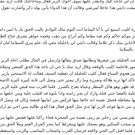
ن لي حاجه اليك ولايقدر عليها سوى أخوك الزير فقال وماحاجتك قالت أريد مقد
فت دايتي هذا عاجلا لمرضي وقالت أن هذا الدواء يأتي بولد ذكر وأشارت تقول :
ة كليب اسمع لي يا أبا اليماما انت اليوم ملك البوادي ياليت الحق بك يا امير 
ر موكم حاكم وكم فيه مقاما وكم أبراج من ذهب وفضه جواهر تشرق جناح الظلا
اجاني منك ذكر غلاما وقالت دايتي لي ياجليلة معي لك علم يبري السقاما لبان ل
بالسلاما
غت الجليلة من شعرها ونظامها صدق مقالها وارسل في الحال يطلب اخاة الزير 
امور فاعلمة كليب بالوقعه وقال اريد منك يا خي ان تاخذ هذا الحق الصغير وتمل
ن هجوم السباع فقال كليب للجليلة ان تعطية السيف فقالت لة الاتستحي يا
اكد انها تريد هلاكة وضررة وما زال يسير حتى وصل الى غابة كبيرة كثيرة ال
قد ظهر وهو هائل المنظر وعيناة تقدح بالشرر. فلما اقترب منة قبض علية الزير 
 بالعصا حتى قتلة واراد ان يجز راسة واذا بلبوة قد اقبلت علية ومن خلفها سب
 انها مغتاظة فجعل نفسة انة خائفا منها فركض من امامها فتبعتة وكان قد وصل ال
 من ثديها فوجد الزير لها ثدي مثل الحق فقال هذا الذي ظالبة مني اخي ثم اراد
تفترسني من رجلي ثم رمى نفسة من الشجرة فجاء راكبا عليها فقبض عليها من رق
 سحب السكين وهو يضحك عليها وينحراها كما ينحر الجزار الغنم وملآ الحق من ح
ب فلما اقبل الى الحي ولاقتة فرسان العرب واصحاب المناصب والرتب واستعظم