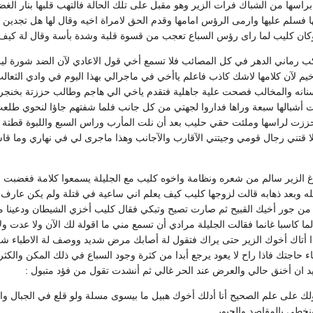
اسها من الشباك فرات الزير وهو مقبل على تلك الحالة فالتهب قلبها بنار الغض
فسلم عليها وارمى الرؤس امامها وقدم الحق لامراة اخيه وقال لها هل تجدين ش
وكان كليب لما راى رؤس السباع تعجب من قسوة قلبة وشدة بأسة وقال لة كيف 
واكب رماني الدهر في كل المصائب فلا تسمع أخي قول الاعادي لآن الضد شورة
م لآن كلامها لاشك كاذب فاعلم ياأخي في ماجرالي بهذا اليوم في وادي الثعا
نانه والمخالب فصحت علية جاهلية فتقدم ياخي الي هاجم وطالب حززتة بخنجري 
ت أشبالها سبعة وراها فداروا لجهتي من كل جانب فلما شفتهم جاؤا لنحوي ط
ززت لراسها وملئت حقي حليب بعد أن نلت المأرب وراس السبع واللبوة قطتة ع
قتني رجال قومي وجيتني الآقارب والآجانب وهذا ماجرى لي في نهاري وما ق
رغ الزير سالم من شعره ونظامة واخوه كليب مع الجليلة يسمعوا كلامة فغضبت ا
له وبعد ذهابه قالت لزوجها كليب كيف يعلم اني ساعية في قتلة ولم يكن عارف بم
 جور أخيك القبيح ثم صارت تصيح وتبكي فقال كليب أخزي الشيطان ودعينا من ه
لما كاسبا غانما فقالت الجليلة مرادي أن تسمع مني ما اقولة لك الآن ولا عدت
 أتاك أخوك الزير حتى يراك فتقول لة أصابك مرض شديد ووصف لة الاطباء شربة 
حاجتك فاذا راح لا يعود يرجع أبدا من كثرة وجود السباع في ذلك المكن والكثر
يد ان أخنق حالي والعرض عند الحر غالي ثم أنشدت تقول من فؤد متبول :
لك على علم الصحيح أنا أدلك أخوك هبيل ما بيسوى مسلة ولو قلع في الجبال وال
نخطى بالمقاصد والحبور