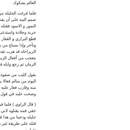
العالم يشكوك
فلما فرغت الجليلة م
صمم النية على أن يقتل
النمور و الاسود فقتله
حربة وجلادة واستدعى 
قطع البراري و القفا
وتأخر وإذا بسباع من 
الزيراخاه قد هرب تقد
يتعجب من أفعال الزير
الزمان ثم رجع واياه فل
يقول كليب من صفوة رب
اليوم من سالم فعالا 
منه وقارب فغار عليه 
وصحت عليه في قول ملي
( قال الراوي ) فلما 
حقي فمه يقتلوه لاني 
جليله ودعينا من هذا 
قتله على طريقة غير هذ
تقول :