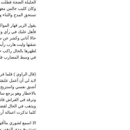
الجليلة الضجة فطلت بر
وكان كليب جالس معها 
تستحق المدح والثناء 
يقول الزير قهار الم
فأهل عليك في رأي وخي
حالا أتاني وكشر عن س
شفتها وليت هارب رأي
لظهرها بالحال راكب ح
في وسط المضارب فلا 
(قال الراوي ) فلما ف
لابد لي أن أعمل علىقت
أشنق نفسي واستريح من
بالاخطار وهو يرجع سا
وترقد في الفراش فاذا
ويذهب في الحال لقضاء 
كلما تذكرت اعمالة أر
الا اسمع لشوري ماأقو
تسنتريح مدى الدهور و