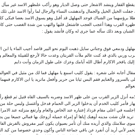
يقطع القفار وينشد الاشعار حتى وصل الديار وهو رأكب علىظهر الاسد غير مبأل ب
جفلت الخيل الخيل والجمال واندهشت النساء والرجال لما رأوا الاسد على تلك
لا برؤسهما من الشباك فوجد المهلهل قد أقبل وهو يسوق الاسد بعصا فبكى كليب 
ظهره القرب وهذا أعجب العجب فاشتعل قلبها والتهب من شدة الغضب حتى كادت 
الشبان وبعد ذلك سأله عما جرى له وكان فأنشد يقول :
لمهلهل ودمعي فوق وجناتي سايل ذهبت اليوم نحو البير قاصد أجيب الماء يا ابن ا
شرب وربي بالذي قد كنت عالم ملأت القربتان وعدت حالا لأرجع للقبيلة والمعالم
ك يافخر الاكارم أطال الله أيامك وعزك على طول الزمان وأنت دايم
مقال أجابه على شعره : يقول كليب اسمع يا مهلهل فما لك من مثيل في العوالم 
بالسرور والغنايم فقم البس ثيابا من حرير وأفعل ماتريد يا ابن الاكارم فمهما
عوالم
ه أنزل الزير القرب من على ظهر الاسد وضربه بالسيف القاه قتيل ثم قطع رأسه أ
لقهار فأمر كليب الخدم أن يدخلوا الزير الى الحمام فدخل وأغتسل ولبس حلة من 
اجلسه في اعلى مقام فزداد إعتباره عند الخاص والعام وأرتفع منزلته عند الامراء
تريد فأن شئت مدينه أوهبك إياها أو إمراة جميله أزوجك بها فمالي جميعا بين ي
سوى سلامتك والذي أريده منك أن تأمر بصيوان يكون كبير مفروش بالفرش الفا
لخمر لأني أريد أن أنفرد عن باقي جماعة الناس وأكون وحدي خصوصا من كيد النس