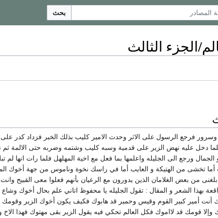
بحث
لم/الجزء الثالث
ث
رور فرجع الرسول على الاثر وحدث الامير كليب بذلك الخبر فزداد كدر على كدر
لما دخل عليه نهض الزير على قدمية وسبه كليب وشتمه وضربه حتى الالمة ثم نز
 الجمال ورجع الى الجليله واعلمها بما فعل مع اخية المهلهل فلما رات انها لم ت
أما تخشى من الهتيكة و العايب أما في راسك نخوة وناموس من جهة أخوك المهان 
لت بلغنى من بعض الغلامان الذين يدورون مع الرعيان بأنهم فعلوا معى القبيح 
عة بهذا الشعر و المقال : تقول الجليله يا محفوظ اتاني علم بحال أخوك وشاع 
أنت أمير كبير القوم وقيس وحمير قد هابوك فكيف يكون أخوك الزير وقومك م
إلا قومك قد لااموك فكل العالم تحكي فيه يقول الزير بقى مهتوك فهذا الاخ و