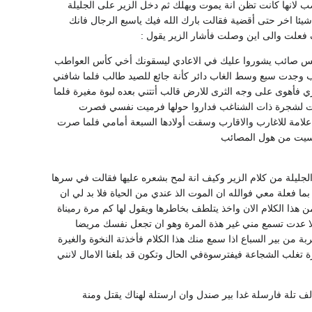
ب لانها كانت تظن انة يموت ويهلك ثم دخل الزير على الجليلة
يئا اخر حتى أقضية فقالت بارك الله فيك ياسبع الرجال فانك
فعلت والى اين وصلت فأشار الزير يقول :
 ليس صائب يشوروا عليك في الاعادي ليسقونك أخي كأس العواطب
لب وجدت سبع وسط الغاب دائر كأنة جائع للصيد طالب فلما شافني
فأهوى على وجه الثرى للارض قالب أتتني بعده لبوة مغيرة فلما
لعت لشجرة ذات الشناغب فداروا حولها فرميت نفسي فصرت
لامة للاغارب والاقارب وسقت أولادها السبعة أمامي فلما صرت
اسيت من هول المصائب
لجليلة من كلام الزير وكيف انة لمح بشعره عليها فقالت في سرها
ا فعلة معي فوالله ان الموت الذ عندي من الحياة فلا بد لي ان
ذا الكلام الان واخذ يتلطف بخاطرها ويقول لها كم مرة رميناة
 ولا عدت تسمع مني غير هذة المرة وهو ان تجعل نفسك مريضا
من بير السباع اذا سمع منك هذا الكلام فأخذتة النخوة والغيرة
ة تغلب الشجاعة فيفترسوةفي الحال وتكون قد بلغنا الامال لانني
ف تلة فارسلة غدا بير صندل وان ارستلة لهناك يقتل ومنة