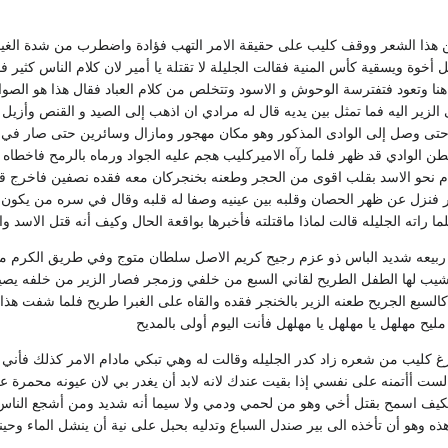
ن هذا الشعر ووقف كليب على حقيقة الامر التهب فؤادة واضطرب من شدة الغيظ
 أخوة ويسقية كأس المنية فقالت الجليلة لا تقتلة يا أمير لان كلام الناس كثير 
 هنا وتعود فتفترسة الوحوش و الاسود وتتخلص من كلام العباد فقال هذا هو الصوا
الزير اليه فما تمثل بين يديه قال له مرادي ان اذهب إلى الصيد و القنص وأز
ر حتى وصل إلى الوادى المذكور وهو مكان مهجور ومازال وسائرين حتى صار ف
بطن الوادي قد ظهر فلما رآه الاميركليب هجم عليه الجواد ورماه بالرمح فاخطا
م نحو الاسد بقلب اقوى من الحجر وطعنه بخنجركان معه فقده نصفين فاخرج قل
 فنزل عن ظهر الحصان وقلبه بين عينيه وصفا له قلبه وقال في سره من يكون 
ما راته الجليله قالت لماذا ماقتلته فأخبرها بواقعة الحال وكيف أنه قتل الاسد و
يعه شديد الباس ذو عزم رجيح كريم الاصل سلطان متوج وفي طريق الكرم ماني ش
يشيب لها الطفل الطريح لقاني السبع من خلفي وزمجر فصار الزير من خلفه يصيح 
كالسبع الجريح طعنه الزير بالخنجر فقده والقاه على الغبرا طريح فلما شفت 
ح مهلهل يا مهلهل يا مهلهل فأنت اليوم أولى بالمديح
فرغ كليب من شعره زاد كدر الجليله وقالت له وهي تبكي مادام الامر كذلك فأني
لست أأتمنه على نفسي إذا بقيت عندك لانه لابد أن يغدر بي لان عيونه محمرة ع
فكيف اسمح بقتل أخي وهو من لحمي ودمي ولا سيما أنه شديد ومن أشجع الناس 
ه وهو أن تأخذه الى بير صندل السباع وتدليه بحبل على نية أن ينشل الماء وحي