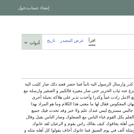
إنشاء حساب
دخول
اقرأ
عرض المصدر
تاريخ
أدوات
 وارسال الرسول اليه ثانياً فما حضر فعند ذلك صار كليب الية
ع عنه ثياب الحرير حتى صار معيره فالكبير و الصغير وارسله مع
بلغ الامل زادت غماً وكدرا وأخذت تدبر على هلاكة بحيلة أخرى
المعكوس فقال لها ما معنى هذا الكلام وما هو المراد بهذا
وانت جالس مستريح ليس عندك علم ولا خبر وقد تحدث فيك جميع
العلم بكل القوم غناء الناس مع الصعلوك وصار الناس بقيل وقال
ن أهلة يجافوك كيف بقالك راس يقوم و الرعيان لقد عابوك
مثلة ألف في يوم الضيق فما عانوك أخاف يقولوا كل أهله مثله و