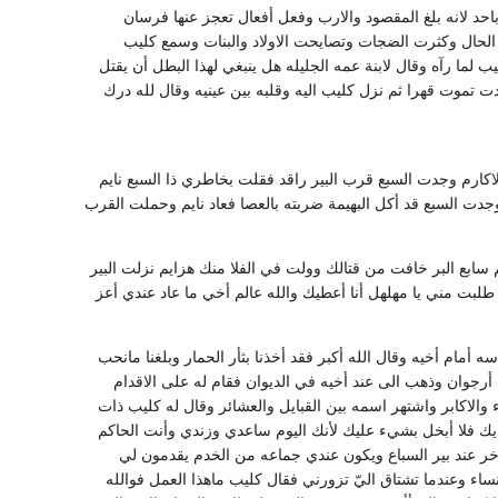
احد لانه بلغ المقصود والارب وفعل أفعال تعجز عنها فرسان
 الحال وكثرت الضجات وتصايحت الاولاد والبنات وسمع كليب
لما رآه وقال لابنة عمه الجليله هل ينبغي لهذا البطل أن يقتل
تموت قهرا ثم نزل كليب اليه وقلبه بين عينيه وقال لله درك
لاكارم وجدت السبع قرب البير راقد فقلت بخاطري ذا السبع نايم
 وجدت السبع قد أكل البهيمة ضربته بالعصا فعاد نايم وحملت القرب
سابع البر خافت من قتالك وولت في الفلا منك هزايم نزلت البير
 طلبت مني يا مهلهل أنا أعطيك والله عالم أخي ما عاد عندي أعز
مام أخيه وقال الله أكبر فقد أخذنا بثأر الحمار وبلغنا مانحب
أرجوان وذهب الى عند أخيه في الديوان فقام له على الاقدام
 والاكابر واشتهر اسمه بين القبايل والعشائر وقال له كليب ذات
ديك فلا أبخل بشيء عليك لأنك اليوم ساعدي وزندي وأنت الحاكم
خر عند بير السباع ويكون عندي جماعه من الخدم يقدمون لي
اء وعندما تشتاق اليّ تزورني فقال كليب ماهذا العمل فوالله