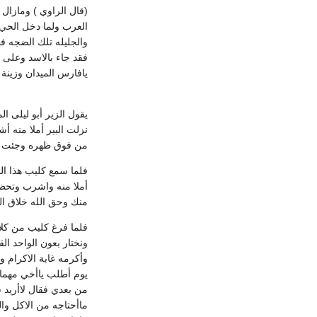
(قال الراوي ) ومازال 
العرب ولما دخل الحي 
والجليله تلك الضجه فط
فقد جاء بالاسد وعلى 
يافارس الميدان وزينة 
يقول الزير أبو ليلى ا
نزلت البير أملا منه أ
من فوق ظهره وجئت إلي
فلما سمع كليب هذا ال
أملا منه واشرب وتحظى 
منك وحق الله خلاق ال
فلما فرغ كليب من كلام
ونختار بعون الواحد ا
وأكرمه غاية الاكرام و
يوم أطلب ياأخي مهما 
من بعدي فقال لاأريد 
ماأحتاجه من الاكل وا