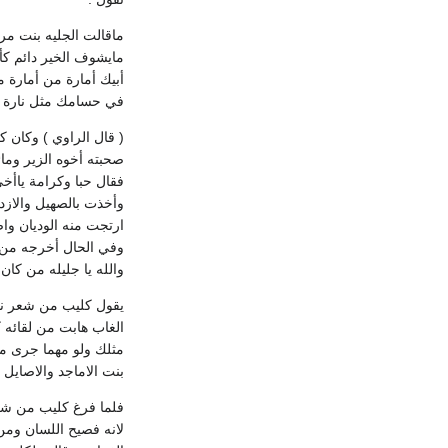
ماقالت الجليه بنت مر
مايشوف الخير دائم كأ
أبيك أمارة من أمارة م
في حسامك مثل نارة أ
( قال الراوي ) وكان 
صحبته أخوه الزير ومائ
فقال حبا وكرامة ياأخ
وأخذت بالصهيل والازد
ارتجت منه الوديان و
وفي الحال أخرجه من ال
والله يا جليله من كان
يقول كليب من شعر نفي
الغاب هابت من لقائه 
مثلك ولو مهما جرى من
بنت الاماجد والاصايل
فلما فرغ كليب من شعر
لانه فصيح اللسان ومن