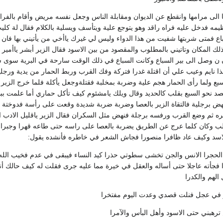
ها الى مرامها وانقطع عن الديوان ومقابلة الناس وجعل نفسه مريض وأقام بالفر
ظيمه فدخل عليه فراه راقد وهو يتوجع علية ويتأسف ويسلية بالكلام فقال لة ك
اع فمتى شربتها شفيت من هذا الدواء وليس لي غيرك ياأخي من يأتيني بها فان 
ذلك المكان وتاتيني بالمطلوب والمقصود من بين الاسود فقال الزير أبشر ياأمي
 ن وصل الى بير السباع وكانت السباع في ذلك الوقت سارحة في البرية سوى سبع
 نايم وعيب علي أن اقتلة غدرا فتركة وفك القرب وربط الحمار من يدية ورجلية و
ع ولما رأى الحمار هجم علية وضربة بمخلبة فقتلةوجعل يأكلة فلما خرج الزير م
د نحو السبع بقلب كالحديد وقال ويلك يامشئوم كيف تأكل حماري أما علمت ب
هض برجلية فالتقاة الزير بالعصا وضربة ضربة شديدة وقعت على رأسة فدوختة ف
ه ثم وضع القرب ورفسه برجلة فنهض مثل السكران فقال الزير ياقليل الادب 
 وكان كلما عرج عن الطريق يضربة بالعصا على راسه حتى طاعه قهرا وجبرا ثو
لاسد وكيف عاد ظافرا منصورا فجاش الشعر في خاطره فأنشده يقول:
الحجرا الانس والجن تخشى سطوتي حذرا كيد النساء فيبقى في عدم فخيب الله 
جأته عاجلا حتى أساله والعقل في خيرة مما عليه جرى فقلت له كيف حالك أن
لهم والكدرا
ر في عجل فنلت قصدي وعدت اليوم مفتخرا
ترهبني حتى الاسود وأهل البأس والآمرا