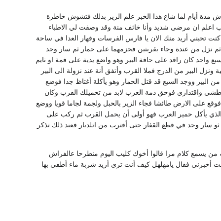
اش مدة أيام لما شاع هذا الخبر علم الزير بذلك فتشوش خاطرة
ليب اعلم ان مرضى شديد وأنا خائف منة وقد وصفت لي الاطباء
كنت تحبني أريد منك الان يا فارس الفرسات وقهار العدا في ساحة
ر ثم نزل من عندة وجاء بقربتين فحزمهما على حمار ثم سار وجد
 واحد كان راقد على حافة البير وهو واضع يدية على فمة او نايم
نزل البير من الدرج فملا القرب وأتفق أنة عند نزولة الى البير
ن البير ووجد السبع قد قتل الحمار وهو يأكلة أغتاظ جدا فوضع
بطشي واقتداري فوحق ذمة العرب لابد من تحميلك القرب وكان
وقع على الارض طائشا فجاء الزير بالحبل ولجمة لجاما قويا ووضع
الذي يأكل حمير العرب فهو أولى أن يحمل القرب ثم ركب على
 سار وجد في قطع القفار حتى أقترب من اتلديار فعند ذلك تذكر
من يسمع كلام مرا قالوا أخوك كليب اليوم منطرحا عالفراش
ت أخبرني فقال يامهلهل كيف أنت ترى أريد شربة ماء أطفي بها