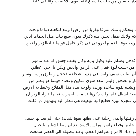
ار كأسين من حليب السباع لانه يقوي الاعصاب وانا في غاية
داما وتحكم ياملك شرقا وغربا من ارض الروم للكعبة دواما وتحت
م ولالك ظفل تحيي فيه ذكرك سوى سبع بنات مثل الحماما اتاني
بوة بصوفة احمليها تروحي في ذكر حامل قواما فنادىالزير واخبره
فدخل وسلم علية وقبل يدية وقال بقلب جسور انا عبد مامور
اة من حليب لبوة فقال على الراس والعين ولكن يا اخي اعطني
زير أن تطلب سيف وانت في هذة الشجاعه فخجل واطرق راسة وسار
اشجار والصخور وليس معه سوى سكين وعصاه فبينما هو ينظر من
ونشلة بقوة ساعدة وزندة ولوحة بيدة مثل المقلاع وخبط بة الارض
عة اشبال فلما رات ذكرها قد مات احمرت عيناها فاراد الزير ان
ى شجرة لبيرة فطلع اليها وبقيت هي تنظر الية وتهمهم ثم اقلبت
بتها والقى رجلية على بطنها بقوة شديدة حتى لم يعد لها سبيل
ليبها وقطع راسها وراس الاسد بعد ان ربط اشبالها بالحبال
وا ذلك الامر واعتراهم العجب وعند وصولة الى القصر سمعت