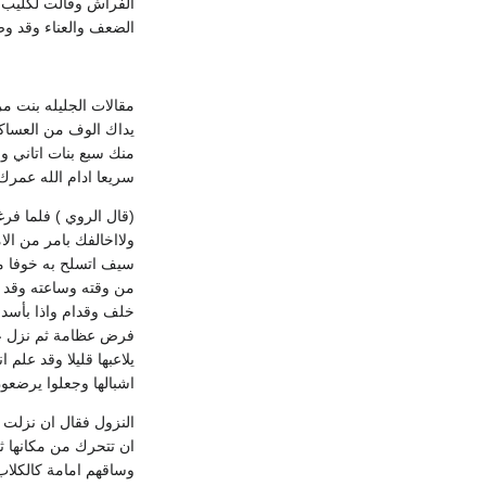
الفراش وقالت لكليب أ
الضعف والعناء وقد وص
مقالات الجليله بنت مر
يداك الوف من العساك
منك سبع بنات اتاني ول
سريعا ادام الله عمرك 
(قال الروي ) فلما فر
ولااخالفك بامر من ال
سيف اتسلح به خوفا م
من وقته وساعته وقد ت
خلف وقدام واذا بأسد 
فرض عظامة ثم نزل علية
يلاعبها قليلا وقد علم
اشبالها وجعلوا يرضعون
النزول فقال ان نزلت 
ان تتحرك من مكانها ثم
وساقهم امامة كالكلا