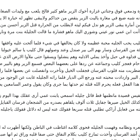
ة ودمعي فوق وجناتي غزارة أخوك الزير ماهو كثير فالح يلعب مع وليدات الصغار
نه شبه ضبع في مغارة ياليت الزير ينقص من حداكم ولايبقى تظهر له خبارة الا 
ن أمارة يبقى الزير هو ندل فيكم ليته لايطلب من الحرارة قتل الزير أحسن من ح
نت ابن عمي نور عيني وشوري اليك ماهو فشارة ما قالت الجليلة بنت مرة ونا
كليب يحب الجليه محبة عظيمه ولا كان يخالفها في شيء فلما ألحت عليه وافقها 
ة من الفرسان وسار بهم الى بير صندل وعند وصولهم قال كليب يا سالم خيولنا ق
ي فدلوه في حبل وأخذ يملي الادليه وهم ينشلوا ويسقوا حتى ملأوا الارض الذي ع
حام فعجز كليب وجماعته عن ردها على بعضهما البعض فسمع الزير وهو بالبير 
اضطربت منه قلوب الفرسان فجفلت الخيل وتأخرت وانفصلت عن بعضها فلما راى
بير وازدادت محبته عنه ورجع الى الديار فلما راته الجليله غابت عن الوجود م
 هذا الفعل فعله يحرم الله قتله ثم حدثها بما جرى وكان يقول وعمر السامعين ي
س قصيدة مانظمها قط قائل جليله اسمعي يابنت عمي أرى عقلك بهذا اليوم زائ
كذلك الخيل صيرها جفايل ثلاث ألوف يلقاهم بصدره من الشجعان فرسان القبايل ت
ه من فعايل أراكي تطلبي قتله سريعا فقولك عنه ليس له دلائل فقولك ياجليله ق
ه ونظامه وفهمت الجليله فحوى كلامه اغتاظت في الباطن ولكنها أظهرت له ا
 أشد الفرسان وأخذت تمازح كليب بكلام النفاق حتى صفا قلبه وراق ثم انها ص