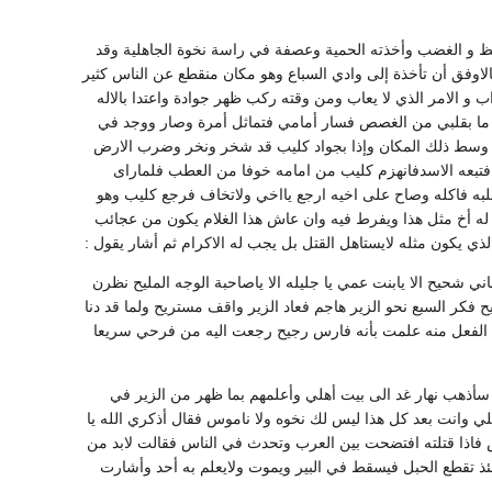
 و الغضب وأخذته الحمية وعصفة في راسة نخوة الجاهلية وقد
فالاوفق أن تأخذة إلى وادي السباع وهو مكان منقطع عن الناس كثير
ب و الامر الذي لا يعاب ومن وقته ركب ظهر جوادة واعتدا بالاله
يل ما بقلبي من الغصص فسار أمامي فتماثل أمرة وصار ووجد في
ي وسط ذلك المكان وإذا بجواد كليب قد شخر ونخر وضرب الارض
ه فتبعه الاسدفانهزم كليب من امامه خوفا من العطب فلماراى
به فاكله وصاح على اخيه ارجع يااخي ولاتخاف فرجع كليب وهو
له أخ مثل هذا ويفرط فيه وان عاش هذا الغلام يكون من عجائب
الذي يكون مثله لايستاهل القتل بل يجب له الاكرام ثم أشار يقول :
حيح الا يابنت عمي يا جليله الا ياصاحبة الوجه المليح نظرن
فكر السبع نحو الزير هاجم فعاد الزير واقف مستريح ولما قد دنا
هذا الفعل منه علمت بأنه فارس رجيح رجعت اليه من فرحي سريعا
 سأذهب نهار غد الى بيت أهلي وأعلمهم بما ظهر من الزير في
لي وانت بعد كل هذا ليس لك نخوه ولا ناموس فقال أذكري الله يا
فاذا قتلته افتضحت بين العرب وتحدث في الناس فقالت لابد من
نئذ تقطع الحبل فيسقط في البير ويموت ولايعلم به أحد وأشارت