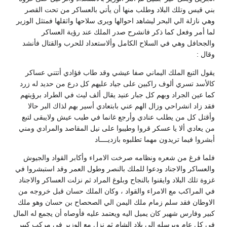
بني قيس وتلك البلاد وطلب منها أن يأتي بالعساكر من تحت القصر
وهي نازلة الي البحر ليشاهد احوالها ويرى سلاحها واثقلها فمتثل الوزير
لما أمر وفعل كما ذكر فانشرح صدر الملك عند رؤية العساكر
والجحافل وهي في السلاح الكامل وألاستعداد للحرب والقتال فأنشد
وقال :
يقول التبع الملك اليماني صفا عيشي وقد طاب فؤادي أتتني عساكر
كالأسد تسري ألوف راكبين على جياد عليهم كل درع من حديد له زرد
كما عين الجراد وبهم كل جبار عنيد يقال ألف ليث في الطراد برؤيتهم
فقد زاد انشراحي وزال الهم عني بابتعادي أسير بهم لذاك البر حالا
وأقتل كل من يطلب عنادي وأرجع غانما في طيب عيش ولايبقى لتبع
من يعادي ألا يا عسكر قروا وطيبوا على نيل المقاصد والمرادي ومني
أبشروا فيما تريدون مهما تطلبوه بازديــــاد
فلما فرغ من شعره ونظامه صرخت الامراء وأكابر القواد والجيوش
والعساكر والاجناد ودعوا للملك بالنصر وطول العمر وقد استبشروا في
غزوة تلك البلاد وايقنوا بالنجاح وبلوغ المراد ثم نزلت العساكر والاجناد
في المراكب مع الامراء والقواد ، وكان الملك حسان قبل خروجه من
الاوطان فقد سلم زمام ملك اليمن الي الصحصاح بن حسان وهو ملك
كبير وفارس شهير كان يميل اليه ويعتمد عليه فأوصاه أن يجمع له المال
في كل عام ويرسله الي بلاد الشام ثم نزل مع الوزير في مركب كبير