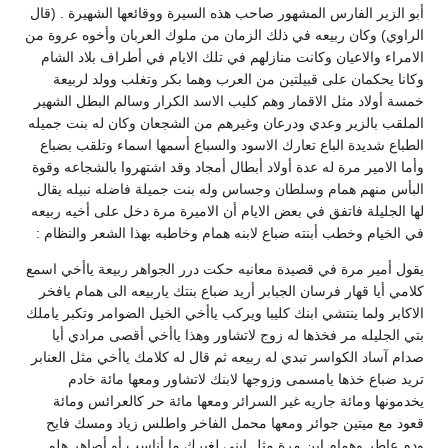
أبو الزير الفارس المشهور صاحب هذه السيرة ووقائعها الشهيرة . (قال
الراوي) وكان ربيعه في ذلك الزمان من ملوك العربان وأخوه عروة من
الامراء والاعيان وكانت منازلهم في تلك الايام في أطراف بلاد الشام
وكانا يحكمان على قبيلتين من العرب وهما بكر وتغلب وولد لربيعة
خمسة أولاد مثل الاقمار وهم كليب الاسد الكرار وسالم البطل الشهير
الملقب بالزير وعدي ودرعان وغيرهم من الشجعان وكان له بنت جميله
الطباع شديدة الباع تعارك الاسود والسباع أسمها اسماء وتلقب بضباع
وأما الامير مرة له عدة أولاد أبطال أمجاد وقد اشتهروا بالشجاعه وقوة
البأس منهم همام وسلطان وجساس وله بنت جميلة فاضله نبيله يقال
لها الجليلة فاتفق في بعض الايام أن الاميرة مرة دخل على أخيه ربيعه
في الخيام وخطب أبنته ضباع لابنه همام وخاطبه بهذا الشعر والنظام :
يقول أمير مرة في قصيدة معانيه حكت درر الجواهر ربيعة ياأخي اسمع
كلامي أيا قهار فرسان الجبابر أريد ضباع بنتك ياربيعه الى همام يافخر
الاكابر ولما ينتشي ابنك كليبا ويركب ياأخي الخيل الضوامر وتكبر ياملك
بتي الجليله مر فخذها له زوج لاتشاور وهذا ياأخي أقصى مرادي أيا
صدام آساد الكواسر تبدي له ربيعه ثم قال له كلامك ياأخي مثل العنابر
تريد ضباع خذها يامسمى وزوجها لابنك لاتشاور ومعها مائة خادم
يخدمونها ومائة جاريه غير السرائر ومعها مائة حر كالعرائس ومائة
قعود مع ميتين جوائر ومعها محمل الفاخر واطلس زياد ومسك فايح
ودم عاطر وهمام ابن مرة مثل ابني لغيرك ما أناسب أو أصاهر هلم