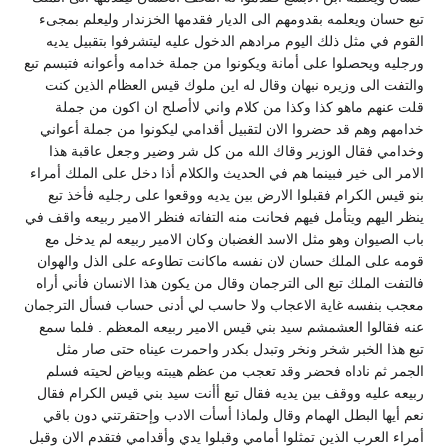
تبع حسان ويعلمه بقدومهم الى الديار فقدمها الخزندار وليعلم بمجىء
القوم في مثل ذلك اليوم مرادهم الدخول عليه ليتشرفوا بتقبيل يديه
ورجليه ويحصلوا على أمانة ويكونوا من جملة خدامه وأعوانه فتبسم تبع
والتفت الى وزيره نبهان وقال له اين ملوك قيس العظام الذين كنت
قلت عنهم ماهو كذا وكذا من كلام واني لاأصلح ان اكون من جملة
خدامهم وهم قد حضروا الان لتقبيل أقدامي ليكونوا من جملة أعواني
وخدامي فقال الوزير وقاك الله من كل شر وضير وجعل عاقبة هذا
الامر الى خير فبينما هم في الحديث والكلام أذا دخل على الملك أمراء
بنو قيس الكرام فقبلوا الارض بين يديه ووقعوا على رجليه فأخذ تبع
ينظر اليهم ويتأمل فيهم فحانت منه التفاته فنظر الامير ربيعه واقف في
باب الصيوان وهو مثل الاسد الغضبان وكان الامير ربيعه لم يدخل مع
قومه على الملك حسان لان نفسه ماكانت تطاوعه على الذل والهوان
فالتفت الملك تبع الى الترجمان وقال من يكون هذا الانسان فأني أراه
معجب بنفسه غاية الاعجاب ولا حاسب لي أدنى حساب فسأل الترجمان
عنه فقالوا العشمشم سيد بني قيس الامير ربيعه المعظم . فلما سمع
تبع هذا الخبر شخر ونخر وتبدل بكدر واحمرت عيناه حتى صار مثل
الجمر ثم ناداه فحضر وقد تعجب من عظم هيبته وبياض لحيته فسلم
ربيعه عليه ووقف بين يديه فقال تبع أأنت سيد بني قيس الكرام فقال
نعم أيها البطل الهمام وقال ولماذا أسأت الادب وإحتقرتني دون باقي
أمراء العرب الذين تمثلوا أمامي وقبلوا يدي وأقدامي فتقدم الان وقبل