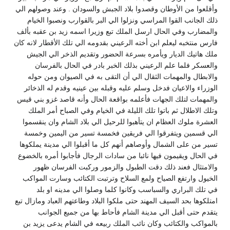
وأقلعوا من الأوطان وقصدوا بلاد الجبش والسودان . وعند وصولهم الي
ذلك الجانب القوا المراسي ونزلوا الي البر بالقوارب ونصبوا الخيام
والمضارب وفي الحال ارسل الملك تبع وزيرا اسمه زيد بن عقبه بألف
فارس منتخبه ليعلم ابن أخته الرعيني بقدومه الي تلك الأقطار لانه كان
ملك هاتيك الديار ويأمره بسرعة الحضور وتقديم الذخر الي الجيش
والعسكر فلما علم الرعيني بذلك الخبر بادر في الحال بالفرسان
والابطال والمهمات الثقال الي أن التقى به في الصيوان ومن حوله
الوزراء والاعيان فدخل وسلم عليه وقبله بين عينيه وقدم له الذخائر
والمهمات لتلك الجهات فأعلمه بواقعة الحال وأنه قاصد غزو بني قيس
وتلك الاطلال ثم باتوا تلك الليلة في الخيام وفي الصباح أمر الملك
العشرة ملوك العظام ان يتأهبوا للرحيل الي بلاد الشام وان ينقسموا
الي قسمين ويتفرقوا الي فريقين فخمسة تسير من اليمين وخمسة
تسير من على الشمال وأوصاهم أنهم كل ما أقبلوا الي مدينة يملكوها
في الحال ويقيمون فيها نائبا من سادات الرجال فأجابوا أمره بالخضوع
والامتثال فعند ذلك دقت الطبول والزمور وركبت الفرسان ظهور
الخيول وارتفع الصياح ولمع السلاح وترتبت الكتائب وسارت المواكب
في تلك البراري والسباسب وكانوا كلما وصلوا الي مدينه او بلد
امتلكوها بحد السيف المهند حتى ملكوا البلاد وطاعتهم العباد ومازال تبع
يتقدم حتى أقبل الي مدينة الشام فأحاط بها من جميع الجوانب
بالمواكب والكتائب وكان نائب الملك ربيعه في الشام يدعى يزيد بن