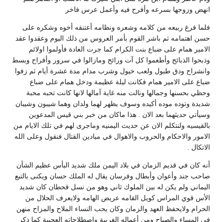
انهض وزوجها بسرعه وأفرح فيه وأعمل عرس فاخر
فلما فرغ ربيعه من كلامه وشعره ونظامه أعتنقه أخوه وشكره على
حسن اهتمامه ثم باشر القوم بأمر العروس من ذلك اليوم وعقدوا عقد
الامير همام على ضباع بنت الكرام كما جرت العادة فأولموا اولائم
وذبحوا الذبائح وأطعموا كل آت ورائح ومازالوا في سرور وأفراح وبسط
وانشراح ودق طبول ولعب خيول وشرب مدام مدة عشرة أيام ثم زفوا
ضباع على الامير همام فكانت ليلة عظيمة ودخل همام على ضباع
وحظي بحسنها وجمالها ونالت منه غاية آمالها لانها كانت تحبه محبة
شديدة وتوده موده أكيده وسوف يظهر لهما ولدان وهما شيبون وشيبان
وسيأتي حديثهما بعد الان . هذا ماكان من خبر بني قيس المدعوين
بالقيسيه ولنتكلم الان عن حديث اليمنيه وماجرى لهم في تلك الايام من
الامور والاحكام والحروب والاهوال في ميادين القتال فنقول وعلى الله
الاتكال .
أنه كان في قديم الزمان في بلاد اليمن ملك شديد البأس عظيم الشأن
صاحب جند وأعوان وأبطال وفرسان يقال له الملك حسان ويكنى بالتبع
اليماني ولم يكن له بين الملوك ثاني وهو من نسل قحطان كان شديد
الأس قوي المراس كويل القامه عريض الهامه ولايعرف الحلال من
الحرام ولايحفظ العهد والزمان وكان يحب النساء الملاح والمزاح منهن
في المساء والصباح ومن أعماله الغريبة واصطلاحاته العجيبة كما ذكر