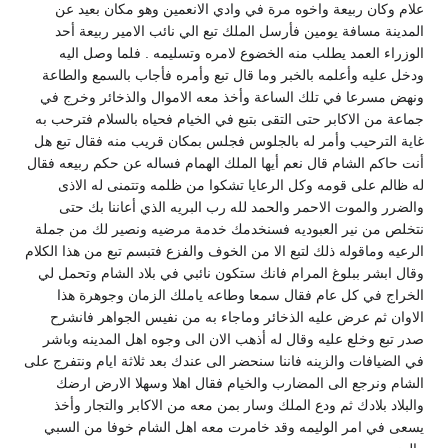
علام وكان ربيعة واخوه مرة في وادي الانعمين وهو مكان بعيد عن
المدينة مسافة يومين فأرسل الملك تبع الي نائب الامير ربيعة أحد
الوزراء العمد يطلب منه الخضوع لامره وتسليمه . فلما وصل اليه
ودخل عليه وأعلمه بالخبر وما قال تبع وأمره فأجاب بالسمع والطاعة
ونهض مسرعا في تلك الساعة وأخذ معه الاموال والذخائر وخرج في
جماعة من الاكابر حتى التقى بتبع في الخيام فحياه بالسلام فترحب به
غاية الترحيب وأمر له بالجلوس فجلس بمكان قريب منه فقال تبع هل
أنت حاكم الشام قال نعم أيها الملك الهمام فساله عن حكم ربيعه فقال
له ظالم على قومه وكل الرعايا تشكوا من ظلمه وتتمنى له الاذى
والضرر والموت الاحمر والحمد لله رب البريه الذي أعاننا بك حتى
نتخلص من نير العبوديه فسنخدمك خدمة مرضيه ونصير لك من جملة
الرعيه وماقوله ذلك لتبع الا من الخوف والفزع فتبسم تبع من هذا الكلام
وقال ابشر ببلوغ المرام فانك ستكون نائبي في بلاد الشام وتحمل لي
الخراج في كل عام فقال سمعا وطاعه ياملك الزمان وجوهرة هذا
الاوان ثم عرض عليه الذخائر وماجاء به من نفيس الجواهر فانشرح
صدر تبع وخلع عليه وقال له أذهب الان الى وجوه اهل المدينه وباشر
في الضيافات والزينه فاننا سنحضر الى عندك بعد ثلاثة ايام ونتفرج على
الشام ونرجع الى المضارب والخيام فقال اهلا وسهلا الارض ارضك
والبلاد بلادك ثم ودع الملك وسار بمن معه من الاكابر والتجار وأخذ
يسعى في امر الوليمه وقد خامرت معه اهل الشام خوفا من السبي