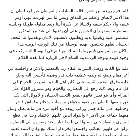
فلما فرغ ربيعه من شعره قالت السادات والفرسان عن فرد لسان أن
هذا الامر لايطاق وعلقم مر المذاق وليس لنا غير الهزيمه فهي أوفر
غنيمه والا حكم سيفه ولاشانا عن بكرة أبينا وبعد مداوله طويلة وجلسه
مستطيله استقر رأي الجمهور على أن يذهبوا الى عند تبع المذكور
فيسلموا عليه ويقبلوا يديه ويطلبون لانفسهم الامان ويقدموا له التحف
الحسان لعلهم يتخلصون بهذه الوسيلة من تلك الورطه الوبيله هذا
ماكان من أمر بني قيس وأما الملك تبع فانع في اليوم الثالث ركب في
وجوه قومه وتوجه الى مدينة الشام لاجل الزيارة كما تقدم الكلام .
فلما بلغ الغايه ووصل السرايه التقاه زيد بالتعظيم والاكرام واجلسه في
أعز مقام وصنع له وليمه عظيمه ذات قدر وقيمه فأحسن اليه وخلع
عليه وفرق التحف الثمينه على اكابر اهل المدينه ثم رتب الخراج في
كل عام وبعد ذلك رجع الى المضارب والخيام وهو مسرور الفؤاد على
المرام وأما بنو قيس فانهم جمعوا التحف الحسان والاموال التي يكل
عن وصفها اللسان من عقود وجواهر ومهمات وذخائر وقماش فاخر
وحملوها على مائة جمل وركب ربيعه مع أخيه مرة في مائة بطل وسار
معهما جماعه من الامراء والقواد الذين عليهم الاعتماد وجدا في قطع
البراري والقفار حتى وصلوا الى تلك الديار وعند وصولهم الى المضارب
نزلوا عن ظهور الجنائب واجتمعوا بخزندار الملك تبع وكان اسمه ثعلبه
حسان ويعلمه ابن الابشع فقدموا له التحف الحسان ليقدمها الى الملك