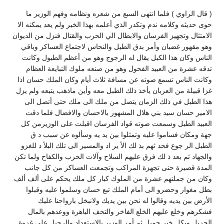
( قال الراوي ) فلما انتهى السبع من شعره ونظامه وفهم الوزير ما
حوى حديثه وكلامه ندم وتكدر الذي أعلمه بهذا الخبر ولم يعد يمكنه الا
الامتثال وتجهيز الفرسان والابطال الي الحرب والقتال فنزل من الديوان
وهو مقهور غضبان وأمر بدق الطبل والنحاس لاجتماع العساكر وباقي
الناس وكان هذا الكبل يقال له الرجوج وهو من أعظم الطبول وكانت
تدقه عشرة من العبيد الفحول وهو من صنعه ملوك التبايعة العظام
وكانت الناس تسمع صوته عن مسافة ثلاث أيام وكان الملك حسان اذا
غزا قبيلة من العربان يأخذ ذلك الطبل معه وأين ماذهب يتبعه ولم يزل
هذا الطبل في ذلك الزمان يتصل من ملك الى ملك حتى أتصل الى
الامير حسان سيد بني هلال المشهور بالاحسان والافضال فلما دقت
العبيد الطبل وسمعت صوته قواد الفرسان اقبلت على الوزيرمن كل
جهة ومكان فساموا عليه وتمثلوا بين يد يه وسألوه عن سبب د ق
الطبل الر جوع فحد ثهم بذ لك الأ ير اد والمسير الى تلك البلأ د للغزو
والجهاد ثم بعد ذ لك فرق عليهم السلاح وآلات الحرب والكفاح ولما تكن
المدة قصيرة حتى تجهزة المراكب وتجمعت العساكر من كل جانب
وكان من جملتهم عشرة من الملوك كبار كل ملك يحكم على ألف ألف
بطل مغوار وحضرو الى أمام الملك تبع حسان وسلموا عليه وقبلوا
الأرض بين يديه وقالوا له نحن بين يديك ولانبخل بارواحنا عليك
فشكرهم وخلع عليهم الخلع الفاخر والتحف الباهرة ووعدهم بالمال
الجزيل وبكل خير جميل ثم أمر الوزير بالاستعداد والرحيل على غزوة