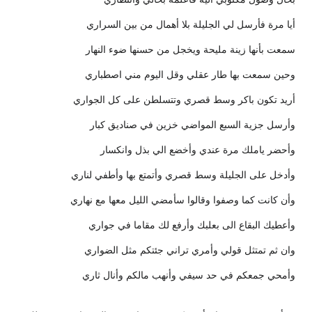
أيا مرة فأرسل لي الجليلة بلا أهمال من بين السراري
سمعت بأنها زينة مليحة ويخجل من حسنها ضوء النهار
وحين سمعت بها طار عقلي وقل اليوم مني اصطباري
أريد تكون باكر وسط قصري وتتسلطن على كل الجواري
وأرسل جزية السبع المواضي خزين في صناديق كبار
وأحضر ياملك مرة عندي وأخضع الي بذل وانكسار
وأدخل على الجليلة وسط قصري وأتمتع بها وأطفي لناري
وأن كانت كما وصفوا وقالوا سأمضي الليل معها مع نهاري
وأعطيك البقاع الى بعلبك وأرفع لك مقاما في جواري
وان ثم تمتثل قولي وأمري تراني جئتكم مثل الضواري
وأمحي جمعكم في حد سيفي وأنهب مالكم وأنال ثاري