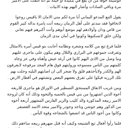
الوسيله خوفا من أن يقع في مكيدة أو حيله ثم أنه التفت على الامير
مرة وباقي السادات وأشار اليهم بهذه الابيات :
يقول التبع المدعو اليماني أبا مرة لكم مني الامان الا ياقيس روحوا
لاتخافوا فقد سدتم على أهل الزمان ربيعه أنت يامرة بداله كبير القوم
من قاص ودان وأولادهم لهم موضع أبوهم وأنت أكبرهم فيهم تعاني
ولكن خلق لاتسكنوها وكونوا في أمان مدى الزمان
فلما فرغ تبع من كلامه وشعره ونظامه أجابت بنو قيس أمره بالامتثال
وتفرقت جموعهم في البراري والتلال وهم يبكون على ماجرى عليهم
وما وصل من الاذى اليهم كانوا في أرغد عيش وأهناه وفي عز وجاه
كلمتهم بين الناس مسموعه وروايتهم فوق هام المجد مرفوعه لايعرفون
الهم والكدر ولايأخذهم قلق ولا ضجر الى ان اصابتهم البليه وحلت بهم
تلك الرزيه فبكوا على تفرق بعضهم البعض وتشتتهم في أقطار الارض .
ومن غريب الاتفاق المستحق التسطير في الاوراق هو ماجرى للاربعه
أخوة الذين اشتهروا من بني قيس بالحميه والنخوه وذلك أنه كان لزوجة
الامير ربيعه المذكورة والد كليب والزير الفارس المشهور أربعة أخوه
من الذكور وهم جوشن وناجد وجودر والامير منجد الاسد الغضنفر
وكانوا من أجود الناس قد اتصفوا بالشجاعه وقوة البأس .
فلما رأوا أفعال تبع الشنيعه وكيف أنه قتل صهرهم ربيعه ساءهم ذلك