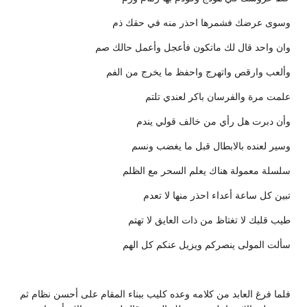
وسوى عرضك فشمرها احذر منه في حقك ذم
وان واحد قال لك ماتكون فأعجل وأعمل حالك صم
وألعب وارقص واتهرج واحفظ ما يخرج من الفم
علمت مرة والفرسان باكر لعندي تلتم
وأن دبرت هل رأي من خالف قولي يندم
وسير لعنده بالابطال قبل ما يغضب ونسم
سلسلة معمولة هناك يعلم السحر مع الظلم
تبين كل ساعة أعداء احذر منها لا تعدم
طيب قلبك لا تغتاظ من ذات العايق لا تهتم
سألت المولى ينصركم ويزيل عنكم كل الهم
فلما فرغ العابد من كلامه وعده كليب ببناء المقام على أحسن نظام ثم