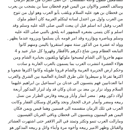
وسالف العصر والاوان من اليمن قوم قحطان سبأ بن يشجب بن يعرب
بن قحطان بن هود عليه السلام ويلقب بأبو العرب وهو اول من تتوج
من العرب واول من اعتدل لسانة ليتكلم العربية كان أعظم ملوك
العرب وقيل انه اسلم قبل ان يبعث النبي صلى الله عليه وسلم وقد
اسلم و كان يتمنى بشعره المشهور انه يلحق بالنبي صلى الله عليه
وسلم ويناصره ويؤازره وقد امر قومه بأن يسلموا ويزروه عندما يظهر ,
وولد له عشرة من الذكور ستة منهم استقروا باليمن ومنهم كانوا
التبابعه العظام ومن شاع ذكرهم بالأقطار وقهروا كل جبار عنيد و 4
منهم هاجروا الى الشام ليصبحوا ملوكها ويلقبون بجبابرة الشام ومن
هؤلاء العشرة انتشرت العرب بما يسمون بالعرب العاربة و سادت
وحكم ارض الجزيرة العربية والشام قرونا طويله وكانوا اكثرها شعوبا و
اكثرها تفرعا و سيطروا على طرق التجارة العالمية بين الشرق والغرب
اما العدنانيين فهم ينتسبون الى عدنان بن اسماعيل بن ابراهيم عليهما
السلام وولد نزار بن معد بن عدنان وكان قد ولد لنزار المذكور أربعة
أولاد ذكور وهم : مضر أنمار وأبار وربيعه وفارس الطرار من نسل
ربيعه ومضر وأنمار عرف الحجاز ونجد والعراق وسكان القفار وكانت
العرب في تلك الزمان منقسمه الى قسمين وهما قيس ويمن فكان
اليمن هم اليمنيون وينتسبون الى قحطان وباقي العربان القيسيون
ومازالت العرب تنمو وتكثر وتمتد في البر الاقفر حتى اشتهرت العشائر
والقبائل وظهر الامير ربيعه وأخوه مرة وأبناء وائل و ربيعه المذكور هو