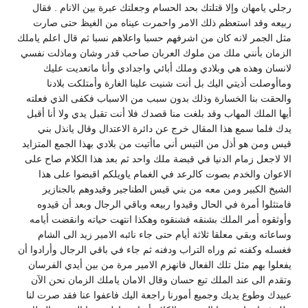
رجلي يامهان وإلا قتلتك بحد الحسام وجعلتك عبرة بين الانام . فقال
ربيعه وقد استعظم ذلك الامر واحمرت عيناه من الغيظ حتى صارت
مثل الجمر لانه كان من اشرفهم حسبا واعلاهم نسبا ثم قال اعلم ياملك
الزمان بأنني ملك من ملوك العربان صاحب قدر وشان وماذلت نفسي
لانسان وهذه هي وبلادي وملك أبائي واجدادي وأنا ماتعديت عليك
وماأوصلت أذيتي اليك بل أنت شنيت علينا الغارة وأمتلكت بلادنا
والحقت بنا الخسارة وذلك بدون سبب من الاسباب فكفى الذي فعلته
أيها الملك المهاب وقد بلغت منا قصدك فلا أنت تقبل يدي ولا أنا أقبل
يدك فلما سمع هذا المقال خرج عن دائرة الاعتدال وقال يانذل بني
قيس ومن هو أذل من التيس أني ماأتيت من بلادي بهذا الجمع المتزايد
الا لاجعل زمام الدنيا في قبضة ملك واحد ثم بعد هذا الكلام صاح على
الاعوان والخدم بصوت كالرعد في الغمام ياويلكم اقبضوا على هذا
الشيخ الكبير ومن معه من بني قيس الطناجير وقيدوهم بالجنازير
فامتثلوا أمرة في الحال وقيدوا ربيعه وباقي الرجال وبعد أن قيدوه
وأوثقوه أمر الملك بشنقه فشنقوه وهكذا انتهت حياته وانقضت أيامه
وساعاته وبقي معلقا ثلاثة أيام حتى جاء نائبه الامير زيد الى الشام
فغسله وكفنه ثم وراه التراب ودفنه ثم جاء في باقي الرجال وأرادوا أن
يفعلوا بهم مثل تلك الفعال فانهزم الامير مرة من بين أيدي الفرسان
وتقدم الى عند الملك تبع حسان وقال الامان ياملك الزمان نحن الآن
عبيدك وطوع يديك وجميع أمورنا راجعة اليك فاعفوا عنا فقد صرت لنا