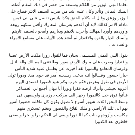
،فلما انتهى الوزير من الكلام وسمعه من حضر في ذلك المقام أغتاط
الملك اليماني وتأثر وكان عليه أشد من ضرب السيف الابتر فصاح على
الوزير وزعق وقال له بكلام الحنق هكذا ياتيس تفضل علي بني قيس
مادام الامر كذالك لابد أن أقدهم بفرسان المعارك وأقتل ملكهم ربيعة
وأوردهم وأورد المهالك وأخرب بلادهم وديارهم وأمحو بالسيف آثارهم
وأتملك الديار بالقوة والاقتدار ثم أنشد هذه الأبيات على مسامع الامراء
والسادات :
يقول النبي اليمني المســمى بحنان فما للقول زورا ملكت الأرض غصبا
واقتدارا وصرت على ملوك الأرض سورا وطاعتني الممـالك والقبـائـل
وفرسان المعامع والنمورا لقد أخبرت عن بطـــل عنـيد شديد البأس
جبارا جسورا وقـــالوا انـه يدعـى ربــيعـه أمير قد حوى مدنا ودورا تولى
الأرض في طول وعرض فكم خرب وكم شيد قصورا فقصدي اليوم
أغزوه بجيشي وأترك ارضه قفرا وبورا أيا نبهان أجمع لي العـساكر
قيأتوا فوق خيل كالنمورا وجهز الف مركب ياوزيري واوسقهن في
وسط البحورا ثلاث شهور أسرع لا تطول يكون كل ماقلته حضورا أسير
بهم الى تلك الأراضي وأملك القلاع والقصورا ويغنم عسكري منهم
مكاسب وأزوجهم بنات كما البدورا ويبقى لي الحكم برا وبـحرا ويصفي
خاطري بعد الكدورا