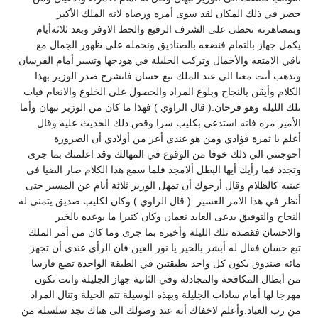
حضر في ذلك المكان لقد سوى أمره ورضاه لانه الملك الأكبر
وبمصاهرته نحظى على الشرف الرفيع والحظ الاوفر وبعد ثلاثةأيام
يكمل جهاز بالتمام فنضعه بالصناديق ونحمله على ظهور الجمال مع
باقي الامتعه والأحمال وتركب الجليلة في هودجها وتسير أمام الفرسان
وتذهب أنت معنا الى عند الملك تبع حسان فانشرح صدر الوزير بهذا
الكلام وأيقن بالنجاح وبلوغ المراد والحصول على الخلوع والانعام فبات
تلك الليلة وهو فرحان.( قال الراوي ) فهذا ما كان من الوزير نبهان وأما
الأمير مره فانه استدعى بكليب سرا وقص ذلك الحديث عليه وقال
أعلم يا ثمرة فؤادي ومن هو عندي أعز من أولادي أن الضرورة
أحوجتني الي ذلك خوفا من الوقوع في المهالك وقد اعلمتك بما جرى
وتجدد فما رأيك أيها البطل ألامجد فلما سمع هذا الكلام صار الضيا في
عينيه كالظلام وقال أرجوك أن تمهل الوزير ثلاثة أيام عن المسير حتى
أنظر في هذا الامر العسير .( قال الراوي ) وكان لكليب صديق يتمنى له
النجاح والتوفيق يدعى العابد نعمان وكان كثيرا ما يوعده بالخير
والاحسان فقصده تلك الليلة وأخبره بما جرى وما كان من أمر الملك
تبع حسان فقال له أبشر بالخير يا نور العين فان الرأي عندي أن تجهز
مائه صندوق يكون كل واحد بطبقتين في الطبقة الواحدة تضع فارسا
من أبطال المكافحة والمجادلة وفي الثانية جهاز الجليلة وانت تكون
مهرجا لها أمام سادات الجليلة وبهذه الوسيلة تتم الحيلة وتنال المراد
من رب العباد.وأعلم لاخفاك أنه عند وصولك الى هناك تجد سلسلة من