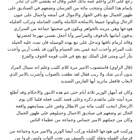
رجع على الاثر واعلم عمه بذلك الخبر وقال له يقتضي الان أن تبادر
بإتمام هذا الشأن وننتخب مائة من الفرسان ونضعهم في الصناديق على
ظهور الجمال مع باقي الجهاز والاموال في أمتعه وأحمال على عيون
الرجال ويكونوا جميعا بالاسلحه الكامله والعدد الشامله وتركب الجليله
هودجها وهي مزينه بالجواهر ويكون في صحبتها جماعة من السراري
يدقون أمامها بالدفوف والمزامير وأنا أجعل نفسي مهرجا لحضرتها
وقائد لزمام ناقتها وندخل على تبع بهذه الوسيله فان تمت عليه الحيله
نلت المرام وأخذت ابنة عمي بحد الحسام وأكون قد بلغت أربي وأخذت
بثأر أبي ومتى قتل الملك تبع يقع في قلب قومه الخوف والفزع .
(قال الراوي) فاستصوب الامير مرة كلام كليب وعلم انه سينال المراد
بدون أدنى شك ولا ريب فقال لقد نطقت بالصواب وأشرت بالامر الذي
لايعاب فافعل ماتريد أيها الفارس الصنديد .
وكان قد أمهل الوزير ثلاثة أيام حتى تتم هذه الامور والاحكام وقد أطلع
مرة أبنته على ماتقدم ذكره وعلى قصد كليب فعله فلما كان يوم
الارتحال انتخب كليب مائة من الابطال وقص على مسامعهم واقعة
الحال ثم وضعهم في صناديق الاحمال وحملوهم على ظهور الجمال
وكان من جملتهم الامير جساس وجماعة من عظماء الناس .
وركبت في هودجها الجليله وركب أيضا الوزير والامير مرة وجماعة من
فرسان القبيله وتقلد كليب بالسيف من تحت الثياب ولبس فروا من