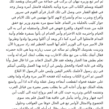
ثم أمر تبع وزيره نبهان أن يركب في جماعة من الفرسان ويقصد تلك
القبيلة ويسلم الكتاب الى مرة ويأتيه بالجليلة فامتثل أمره وسار وجد
في قطع القفار حتى وصل الى تلك الديار فرأى القوم في سرور
وأفراح وشرب مدام وأنشراح لانهم كانوا مهتمين في تلك الايام في
جواز كليب بالجليلة بدر التمام .فلما سمع مره بقدوم وزير تبع خفق
قلبه من شدة الخوف والفزع فنهض في الحال واستقبله ثم أتى به الي
الخيام واحترمه غاية الاحترام وأمر الخدام ان يأتوا بسفرة طعام وآنية
المدام فامتثلوا الي أمره كما ذكر وبعد أن أكلوا وشربوا ولذوا وطربوا
قال الامير مرة الى الوزير أعلم أيها السيد الخطير لقد زاد سرورنا الآن
وتزينت بقدومك الأوطان ثم ساله عن سبب زيارته وما هي غاية حضرته
فقال أتيتك بكتاب من تبع ملك الاعارب وبه يطلب ابنتك أمراة له وأنت
تعلم بطش هذا الجبار وفعله فقد قال المثل لاتعاند من اذا قال فعل وأنا
والله في غاية الحياء والخجل وليس لي أرادة بهذا العمل ولكنني أتيتكم
في زي رسول لأعلمك بالخبر اليقين وليس على الرسول الا البلاغ
المبين ثم أخرج الكتاب وسلمه أياه ففتحه الأمير مرة وقرأه ولما وقف
على حقيقة فحواه انقطعت أمعاءه وضل عقلة وتاه لانه اذا أبى وامتنع
يقتله الملك تبع وأن أجابه الى ما يطلب يصير معيرة بين قبائل العرب
وتشتمه الناس وتزدريه حيث كان قد أنعم بزواج ابنته الى كليب أبن
أخيه فنهار وحار وأخذ يتأمل في عاقبة هذا العمل فلم يجد سوى
الخضوع والامتثال لأوامر تبع في الحال خوفا من العواقب وحلول
النوائب فالتفت الى الوزير نبهان وقال له أمام الامراء والاعيان ومن