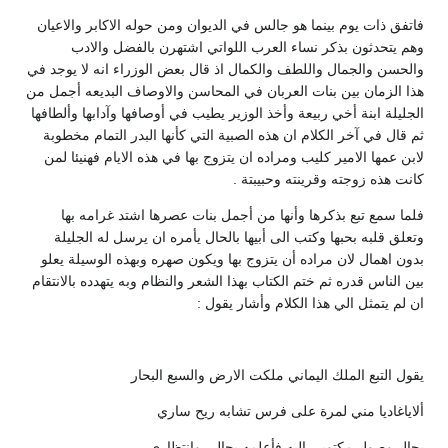
فاتفق ذات يوم بينما هو جالس في الديوان ومن حوله الاكابر والاعيان
وهم يتحدثون بذكر نساء العرب اللواتي اشتهرن بالفضل والادب
والحسن والجمال واللطف والكمال اذ قال بعض الوزراء انه لا يوجد في
هذا الزمان بين بنات العربان في المحاسن والاوصاف البديعه أجمل من
الجليلة ابنة أخي ربيعة وأخذ الوزير يطيب في أوصافها وآدابها وألطافها
ثم قال في آخر الكلام ان هذه الصبية التي كأنها البدر التمام مخطوبة
لابن عمها الامير كليب ومراده ان يتزوج بها في هذه الايام فهنيئا لمن
كانت هذه زوجته وقرينته وحبيبتة .
فلما سمع تبع بذكرها وأنها من أجمل بنات عصرها اشتد غرامه بها
وتعلق قلبه بحبها وكتب الى أبيها بالحال يأمره ان يرسل له الجليلة
بدون اهمال لان مراده أن يتزوج بها ويكون صهره وبهذه الوسيلة يعلو
بين الناس قدره ثم ختم الكتاب بهذا الشعر والنظام وبه يتهدده بالانتقام
ان لم يتمثل الي هذا الكلام وأشار يقول :
يقول التبع الملك اليماني ملكت الارض والسبع البحار
ألاياغاديا مني لمرة على فرس تشابه ريح ساري
بحال وصول مكتوبي اليه فأعلمه بحالي وانتظاري