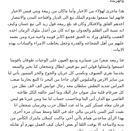
والهزيمه .
هذا ماجرى لهؤلاء من الاخبار وأما ماكان من ربيعة وبني قيس الاخيار
فانهم لما سمعوا بقدوم الملك تبع الى الديار وافتتاحه المدن والامصار
اخذهم القلق والافتكار وكان قد بلغ ربيعه قول زيد الى تبع حسان وكيف
انه نسبة الى الظلم والعدوان مع انه كان من أعدل ملوك الزمان اخذه
الغضب والقلق وزاد به الحنق فجمع اكابر قومه واخيه مرة ومن يعتمد
عليهم من أهل الشجاعه والقدرة وجعل يخاطب الامراء والسادات بهذه
الابيات :
غنا ربيعه شعرا من ضمايره ودمع العيون على الوجنات طوفان ياقومنا
اسمعوا وامتثلوا قولي انتم بنو قيس ابطال وشجعان كنا بخير والسعد
يخدمنا نقري الضيوف ونكسي كل عريان والجوخ والخز السمور يأتي لنا
من ساير الارض والملبوس ألوان جاءنا من البحر ذا التبع يحاربنا صعب
المراس شديد البطش سلطان معه رجال عوابس الف الف بطل من
كل ضرغام قلبه مثل صوان حاز البلاد وما أمير خالفه الكل طاعته
القاصي مع الدان أتى الينا وماحسب حساب لنا منا ومن غيرنا هو ليس
فزعان معاه عسكر كثير ما له عدد ابطال حرب وفرسان شجعان انا
بقيت كبير السن ياعربي مالي جلد في اللقا وسط ميدان مرة أخرى
بهذا الرأي ساعدني همام ياأبن أخي ماكنت كسلان مايترك الكأس من
يديه ولاساعه الا بوقت اللقا أو بعض أحيان كيف العمل ننهزم أو نقابله
شوروا للصواب أخوتي وخلان