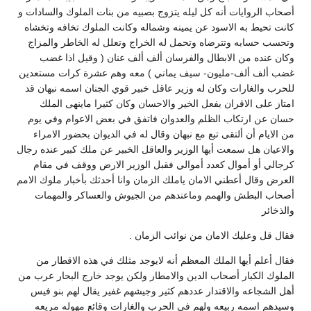
أصحاب الروايات أنه كل ليله يتزوج بصبيه من بنات الملوك والسادات و
كانت تحيط به الاسود عن يمينه وشماله وكانت الملوك تخافه وتخشاه
وتحسب حسابه وتترضاه وتحمل له الخراج وتعلل له الخاطر والمزاج
وكان عنده من الابطال والفرسان ألف ألف عنان ( وقيل اذا غضب
غضب ألف ألف-مليون- سيف يماني ) معه وهم عشرة كرات مستعدين
للحرب والغارات وكان له وزير عاقل خبير قوي الجنان اسمه نبهان قد
امتاز على الاقران بفعل الخير والاحسان وكان كثيرا ماينهى الملك
حسان عن ارتكاب الظلم والعدوان فاتفق في بعض الاعوام وفي يوم
من الايام أن ألتقى تبع مع نبهان وقال له في الديوان بحضور الامراء
والاعيان هل سمعت أيها الوزير والعاقل الخبير عن ملك كبير عنده رجال
كرجالي أو أموال كعدد أموالي فقبل الوزير الارض ووقف في مقام
العرض وقال أعطني الامان ياملك الزمان وانا أحدثك بأخبار ملوك الامم
أصحاب البطش والهمم وماعندهم من الجيوش والعساكر والمهمات
والذخائر
فقال قل وعليك الامان من نوائب الزمان .
فقال أعلم أيها الملك المعظم أنه لايوجد مثلك في هذه الاقطار من
الملوك الكبار أصحاب الدين والامطار ولكن يوجد خارج البحار عرب من
أهل الشجاعه والاقتدار عددهم كثير وجيشهم غفير يقال لهم بنو فيس
وسيدهم اسمه ربيعه ولهم في الحرب والغارات وقائع مهوله مريعه