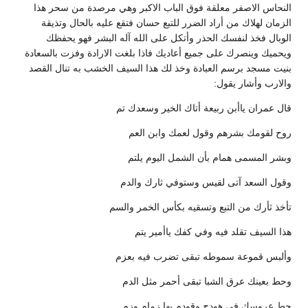
النحاس الاصفر معلقة فوق الباب الاكبر وهي مرصدة من سحر هذا
الزمان لهلاك من أراد الضرر للتبع حسان فتقع عليه بالحال وتذيقة
الوبال فخذ لنفسك الحذر وأتكل على الله آله البشر فهو يحفظك
ويحميك وينصرك على جميع أعاديك فاذا بلغت الارادة وفزت بالسعادة
بنيت مسجد برسم العبادة وخذ لك هذا السيف الخشب به تنال القصد
والارب وأشار يقول:
قال عمران ياأبن ربيعة أتاك الخير وسعدك تم
روح لقومك بشرهم وقول لعمك وابن العم
وبشر المسمى همام بأن الشمل اليوم يلتم
وقول السعد آتى لقيس وستوفي ثارك والدم
تأخذ ثأرك من التبع وتسقيه بكأس الخمر والسم
هذا السيف تقلد فيه وفي كفك ياأمير يتم
وألبس قموعة سموطه تبقى تضرب فيه بعزم
وحط بعينك عرق الشبا تبقى أحمر مثل الدم
حط عروسك في هودج وقودم بها زمام وزم