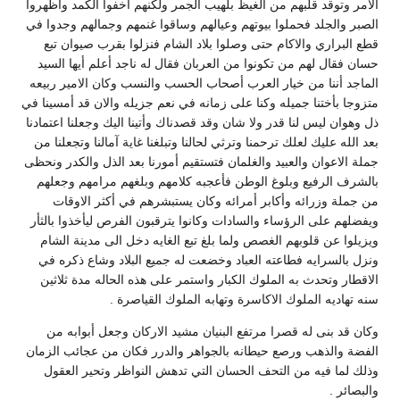
الامر وتوقد قلبهم من الغيظ بلهيب الجمر ولكنهم أخفوا الكمد وأظهروا
الصبر والجلد فحملوا بيوتهم وعيالهم وساقوا غنمهم وجمالهم وجدوا في
قطع البراري والاكام حتى وصلوا بلاد الشام فنزلوا بقرب صيوان تبع
حسان فقال لهم من تكونوا من العربان فقال له ناجد أعلم أيها السيد
الماجد أننا من خيار العرب أصحاب الحسب والنسب وكان الامير ربيعه
متزوجا بأختنا جميله وكنا على زمانه في نعم جزيله والان قد أمسينا في
ذل وهوان ليس لنا قدر ولا شان وقد قصدناك وأتينا اليك وجعلنا اعتمادنا
بعد الله عليك لعلك ترحمنا وترثي لحالنا وتبلغنا غاية آمالنا وتجعلنا من
جملة الاعوان والعبيد والغلمان فتستقيم أمورنا بعد الذل والكدر ونحظى
بالشرف الرفيع وبلوغ الوطن فأعجبه كلامهم وبلغهم مرامهم وجعلهم
من جملة وزرائه وأكابر أمرائه وكان يستبشرهم في أكثر الاوقات
ويفضلهم على الرؤساء والسادات وكانوا يترقبون الفرص ليأخذوا بالثأر
ويزيلوا عن قلوبهم الغصص ولما بلغ تبع الغايه دخل الى مدينة الشام
ونزل بالسرايه فطاعته العباد وخضعت له جميع البلاد وشاع ذكره في
الاقطار وتحدث به الملوك الكبار واستمر على هذه الحاله مدة ثلاثين
سنه تهاديه الملوك الاكاسرة وتهابه الملوك القياصرة .
وكان قد بنى له قصرا مرتفع البنيان مشيد الاركان وجعل أبوابه من
الفضة والذهب ورصع حيطانه بالجواهر والدرر فكان من عجائب الزمان
وذلك لما فيه من التحف الحسان التي تدهش النواظر وتحير العقول
والبصائر .