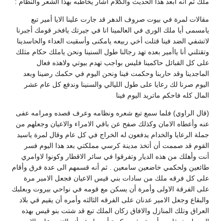
ملك ثم انه ابعد هذا الحديث والكلام أشار يخاطبه بهذا الشعر والنظام :
مقالات لمرة في بيوت صروف الدهر قد جارت علينا الايا أمير تبع
يامسمى أيا ملك الورى في العالمينا انا في جيرتك يافخر قومك أجبرنا
لاتشفي الضد فينا قتلت أخي ربيعه يامكنى وأسقيت العداء والحاسدينا
وتقتلني أنا ياأمير بعده تهد رجالنا طول السنينا ونحن ياملك حكام مثلك
على كل القبائل حاكمينا فليس بواجب تهدم بيوتي ولاهذه فعال
الماجدينا وقد حاربنا وحكمت فينا ونحن اليوم في حكمك رضينا وبعد
اليوم صرنا لك رعايا على طول الليالي والسنينا وندفع كل عام عشر
المال كله فاحكم ماتريد اليوم فينا
(قال الراوي) فلما سمع تبع شعره ونظامه وعرف قصده ومرامه عفى
عنه وأعطاه الامان وكذلك صفح عن باقي الامراء والاعيان وجعلهم من
جملة الرعايا والخدام يدفعون له الخراج في كل عام وقال لمرة ياسيد
القوم قد صممت أن أتخذ مدينة كرسي مملكتي بعد هذا اليوم فسر
أنت وأهلك من هذه الديار وتفرقوا في سائر الاقطار وكونوا لاوامري
طائعين ولحكمي خاضعين سامعين . ثم أنه قسمهم الى عدة فرق وأقام
على كل فرقه ملك من سادات بني قيس الاعيان فجعل الامير مرة
على الفرقة الاولى وأمرة أن يسكن مع قومه في نواحي بيروت وبعلبك
والبقاع وجعل الامير عدنان على الفرقه الثالثه وأمره أن يقيم قي بلاد
العراق وتلك المنازل والافاق زكان الملك تبع قد شتت بنو قيس بهذه