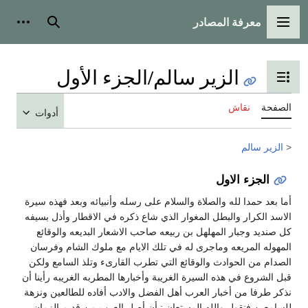
معرفة المصادر
القائمة الرئيسية
بحث
أدوات
الزير سالم/الجزء الأول
تبديل عرض جدول المحتويات
الصفحة
نقاش
أدوات
<
الزير سالم
الجزء الاول
أما بعد حمدا لله والصلاة والسلام على رسله وأنبيائه وبعد فهذه سيرة
الاسد الكرار والبطل المغوار الذي شاع ذكره في الاقطار وأذل بسيفه
كل صنديد وجبار المهلهل بن ربيعه صاحب الاشعار البديعه والوقائع
المهوله المريعه وماجرى له في تلك الايام مع ملوك الشام وفرسان
الصدام من الحوادث والوقائع التي تطرب القارىء وتلذ السامع ولكن
قبل الشروع في هذه السيرة الغريبة وأخبارها المطربه الغريبه رأينا أن
نذكر طرفا من أخبار العرب أهل الفضل والادب أفاده للطالعين ونزهة
للسامعين فنقول والله المستعان : أن أصل العرب من قديم الزمان