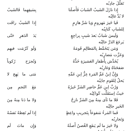
تَعَلَّلَ جادِبُه
إِذا نازَلَ الشَيبُ الشَبابَ فَأَصلَتا
بِسَيفِهِما فَالشَيبُ
لا بُدَّ غالِبُه
فَيا خَيرَ مَهزومٍ وَيا شَرَّ هازِمٍ
إِذا الشَيبُ راقَت
لِلشَبابِ كَتايِبُه
وَلَيسَ شَبابٌ بَعدَ شَيبٍ بِراجِعٍ
يَدَ الدَهرِ حَتّى
يَرجَعَ الدَرَّ حالِبُه
وَمَن يَتَخَمَّط بِالمَظالِمِ قَومَهُ
وَلَو كَرُمَت فيهِم
وَعَزَّت مَضارِبُه
يُخَدَّش بِأَظفارِ العَشيرَةِ خَدُّهُ
وَتُجرَح رُكوباً
صَفحَتاهُ وَغارِبُه
وَإِنَّ اِبنُ عَمِّ المَرءِ عِزُّ اِبنِ عَمِّهِ
مَتى ما يَهِج لا
يَحلُ لِلقَومِ جانِبُه
وَرُبَّ اِبنِ عَمٍّ حاضِرِ الشَرِّ خَيرُهُ
مَعَ النَجمِ مِن
حَيثُ اِستَقَلَّت كَواكِبُه
فَلا ما نَأى مِنهُ مِنَ الشَرِّ نازِحٌ
وَلا ما دَنا مِنهُ مِنَ
الخَيرِ جالِبُه
فَما المَرءُ مَنفوعاً بِتَجريبِ واعِظٍ
إِذا لَم تَعِظهُ نَفسُهُ
وَتَجارِبُه
وَلا خَيرَ ما لَم يَنفَعِ الغُصنُ أَصلَهُ
وَإِن ماتَ لَم