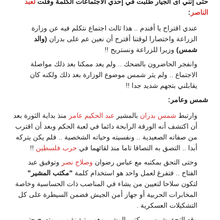
حتى إنني أى الجيار طلبت في إحدي الاجتماعات الكلمة وقلت
لعبد
الناصر
:
عندي اقتراح يا أفندم .. هذا ثالث اجتماع نتكلم فيه عن وزارة
الزراعة واختصارا لوقتنا أقترح أن نعين عم على بدران
(والد
شمس)
وزيرا للزراعة ونستريح !!
وانفجر الحاضرون بالضحك .. ولم يعد ممكنا بعد ذلك مواصلة
الاجتماع .. ولم يثر شمس موضوع الوزارة بعد ذلك ولكنه كان
يقابلني بتجهم شديد جدا !!
شمس وعامر:
وارتبط
شمس بدران
بالمشير
عبد الحكيم عامر
منذ بداية الثورة بعد
أن اكتشف أنه الورقة الرابحة دائما في لعبة الحكم وبعد أن اقترب
من صفاته الصعيدية .. ونفسيته وحياته الشخصية .. فلم يكن يتركه
أبدا .. التصق به التصاقا تاما منذ لقائهما في
حرب فلسطين
!!
وحتى التحق بمكتبه مع عباس رضوان
وصلاح نصر
وتوفيق عبد
الفتاح .. فتفرغ لعمل واحد هو استخدام كلمة
"مكتب المشير"
لتكون سلاحا لتعيين من يشاء في المناصب ذات الحساسية وخاصة
المخابرات الحربية أو جهاز أمن الجيش فضمن السيطرة على كل
التشكيلات العسكرية .
وقد التحق شمس بمكتب المشير وهو برتبة نقيب .. وتدرج حتى