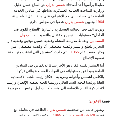
ضابطا يرأسها أحد أصدقاء
شمس بدران
هو الصاغ حسن خليل ..
وركزت المباحث الجنائية العسكرية نشاطها في ميادين الخدمة
العامة حتى وصلت إلى حد الإشراف على هيئة النقل العام سنة
1964
وتعيين
شمس بدران
عضوا في مجلس إدارتها .
وتولت المباحث الجنائية العسكرية باعتبارها
"السلاح القوي في
الداخل"
مسئوليات القبض والاعتقال والتعذيب ضد
الإخوان
المسلمين
وضباط مدرسة المشاة وقضية حسين توفيق وقضية دار
التحرير للطبع والنشر وقضية مصطفي أغا وقضية مصطفي أمين
وكلها وقعت عام
1965
.. ثم حادث كمشيش التي انبثقت منها لجنة
تصفية الإقطاع ..
أما المشير نفسه فكان هو الآخر سباقا للانغماس في الميادين
العامة بعيدا عن مسئولياته في القوات المسلحة والتي تركها
بالكامل لشمس وأعوانه ومريديه .. فكان رئيسا للجنة الاقتصادية
العليا ورئيسا للجنة السد العالي ورئيسا للجنة تصفية الإقطاع ورئيسا
لاتحاد كرة القدم بالإضافة إلى منصبه كنائب أول لرئيس الجمهورية
.
قضية
الإخوان
:
ويظهر جانب من شخصية
شمس بدران
الطاغية في تعامله مع
قضية
الإخوان المسلمين
عام
1965
.. وكيف كانت تعليماته