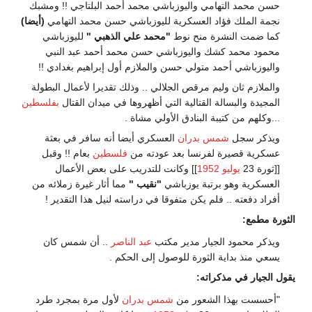
حسن محمد التهامي واليوزباشي محمد أحمد البلتاجي !! ومشبك
نجمة الملك فؤاد العسكرية لليوزباشي حسن محمد التهامي
(أيضا)
كما ضمت النشرة منح نوط
"محمد علي الذهبي "
لليوزباشي
محمود محمد كشك واليوزباشي حسن محمد أحمد عبد النبي
واليوزباشي أحمد متولي حسن والملازم أول إبراهيم بغدادي !!
والملازم ثان وليم مرقص الجلالي .. وذلك تقديرا لأعمال البطولة
المجيدة والبسالة القتالية التي أظهروها في ميدان القتال
بفلسطين
...وكلهم من كتيبة البنادق الأولي مشاة .
ويذكر سجل
شمس بدران
العسكري أيضا أنه سافر في بعثة
عسكرية قصيرة لفرنسا بعد عودته من
فلسطين
بعام !! وقبل
[[ثورة 23
يوليو
1952
]] وكانت للتدريب على بعض الأعمال
العسكرية وهو برتبة يوزباشي
"نقيب "
مما أثار غيرة زملائه من
أفراد دفعته .. فلم يكن متفوقا في دراسته لنيل هذا التقدير !
الثورة مطمع:
ويذكر محمود الجيار مدير مكتب
عبد الناصر
.. أن شمس كان
يسعي منذ بداية الثورة للوصول إلى الحكم .
يقول الجيار في مذكراته:
"أحسست بهذا الشعور من
شمس بدران
لأول مرة بمجرد طرد