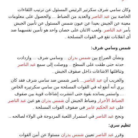
وكان سامي شرف سكرتير الرئيس المسئول عن ترتيب اللقاءات
الخاصة بين
عبد الناصر
والعديد من الضباط ... والحصول على معلومات
معينة عن الجيش بعيدا عن عيون شمس المسئول عن تأمين الجيش
بأمر
عبد الناصر
.ولعب الاثنان على حصان واحد هو تأمين نفسيهما ضد
أى انقلابات تقع في القوات المسلحة .
شمس وسامي شرف:
ونشأن الصراع بين
شمس بدران
.. وسامي شرف ... وازدادت
حدته حتى طفت على السطح .. ووصلت إلى سمع
عبد الناصر
وتناقلتها الاشاعات داخل صفوف الجيش .
والغريب أن
عبد الناصر
... ناصر شمس ضد سامي شرف فقد كان
يري أنه أنفع له في القوات المسلحة من سامي سكرتيره الخاص
... واستمر يسانده بقوة حتى انتشرت إشاعات قوية بين صفوف
الضباط الأحرار
وضباط الجيش أن
شمس بدران
هو عين
عبد الناصر
على
عبد الحكيم عامر
في صفوف القوات المسلحة .
ونجح
عبد الناصر
في استمرار اللعبة المزدوجة في الولاء لصالحه ..
تنظيم سري:
وقرر
عبد الناصر
تعيين
شمس بدران
مسئولا عن أمن القوات