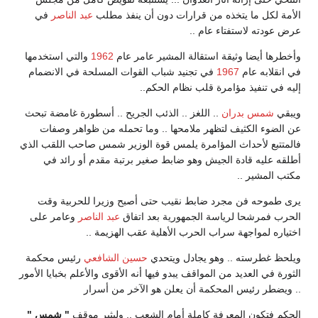
الأمة لكل ما يتخذه من قرارات دون أن ينفذ مطلب
عبد الناصر
في
عرض عودته لاستفتاء عام ..
وأخطرها أيضا وثيقة استقالة المشير عامر عام
1962
والتي استخدمها
في انقلابه عام
1967
في تجنيد شباب القوات المسلحة في الانضمام
إليه في تنفيذ مؤامرة قلب نظام الحكم..
ويبقي
شمس بدران
.. اللغز .. الذئب الجريح .. أسطورة غامضة تبحث
عن الضوء الكثيف لتظهر ملامحها .. وما تحمله من ظواهر وصفات
فالمتتبع لأحداث المؤامرة يلمس قوة الوزير شمس صاحب اللقب الذي
أطلقه عليه قادة الجيش وهو ضابط صغير برتبة مقدم أو رائد في
مكتب المشير ..
يرى طموحه فن مجرد ضابط نقيب حتى أصبح وزيرا للحربية وقت
الحرب فمرشحا لرياسة الجمهورية بعد اتفاق
عبد الناصر
وعامر على
اختياره لمواجهة سراب الحرب الأهلية عقب الهزيمة ..
ويلحظ غطرسته .. وهو يجادل ويتحدي
حسين الشافعي
رئيس محكمة
الثورة في العديد من المواقف يبدو فيها أنه الأقوى والأعلم بخبايا الأمور
.. ويضطر رئيس المحكمة أن يعلن هو الآخر من أسرار
الحكم فتكون المعرفة كاملة أمام الشعب .. وليثير موقف
" شمس "