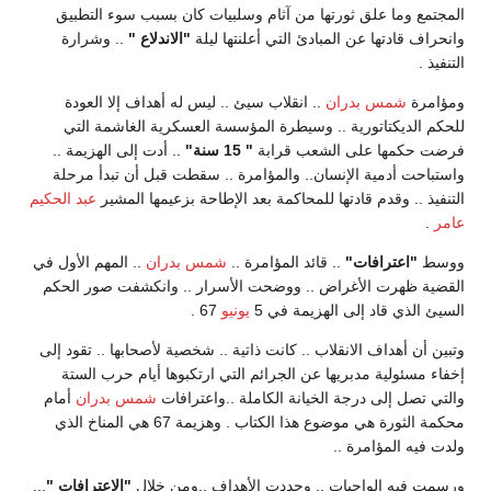
المجتمع وما علق ثورتها من آثام وسلبيات كان بسبب سوء التطبيق
وانحراف قادتها عن المبادئ التي أعلنتها ليلة
"الاندلاع "
.. وشرارة
التنفيذ .
ومؤامرة
شمس بدران
.. انقلاب سيئ .. ليس له أهداف إلا العودة
للحكم الديكتاتورية .. وسيطرة المؤسسة العسكرية الغاشمة التي
فرضت حكمها على الشعب قرابة
" 15 سنة"
.. أدت إلى الهزيمة ..
واستباحت أدمية الإنسان.. والمؤامرة .. سقطت قبل أن تبدأ مرحلة
التنفيذ .. وقدم قادتها للمحاكمة بعد الإطاحة بزعيمها المشير
عبد الحكيم
عامر
.
ووسط
"اعترافات"
.. قائد المؤامرة ..
شمس بدران
.. المهم الأول في
القضية ظهرت الأغراض .. ووضحت الأسرار .. وانكشفت صور الحكم
السيئ الذي قاد إلى الهزيمة في 5
يونيو
67 .
وتبين أن أهداف الانقلاب .. كانت ذاتية .. شخصية لأصحابها .. تقود إلى
إخفاء مسئولية مدبريها عن الجرائم التي ارتكبوها أيام حرب الستة
والتي تصل إلى درجة الخيانة الكاملة ..واعترافات
شمس بدران
أمام
محكمة الثورة هي موضوع هذا الكتاب . وهزيمة 67 هي المناخ الذي
ولدت فيه المؤامرة ..
ورسمت فيه الواجبات .. وحددت الأهداف ..ومن خلال
"الاعترافات "
...