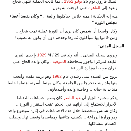
الملك فاروق يوم 26
يوليو
1952
..فما كادت العملية تنتهي بنجاح
ونعود إلى
القاهرة
حتى فوجئت به يقول:
هيه إيه الحكاية ! همه خلاص حياكلوها والعة ..
" وكان يقصد أعضاء
مجلس الثورة "
.
وكان واضحا أن شمس كان يري أن الثورة عملية تمت بنجاح ..
ومن قاموا بها سيأكلون ثمارها وحدهم دون أن يكون له نصيب !!
السجل المدني:
ويروي سجله المدني .. أنه ولد في 29 / 4/
1929
بإحدى القرى
التابعة لمركز الباجور بمحافظة
المنوفية
.. وكان والده الحاج على
بدران موظفا بوزارة الزراعة .
تزوج من السيدة منى رشدي عام
1962
وهو برتبة مقدم وأنجب
منها ولد وبنت تخرجا من الجامعة .وكان مهتما بأسرته اهتماما خاصا
منذ بداية حياته .. وخاصة والده وأصدقاؤه .
يذكر محمود الجيار أن
عبد الناصر
كان ينظم اجتماعات للضباط
الأحرار للاستماع إلى آرائهم في الحكم عقب استقرار الثورة ..
وكان شمس متخصصا خلال هذه الاجتماعات في إثارة موضوع واحد
وهو وزارة الزراعة .. يكشف متاعبها ومفاسدها وتعقيداتها.. ويطلب
الاهتمام بمشاكلها.