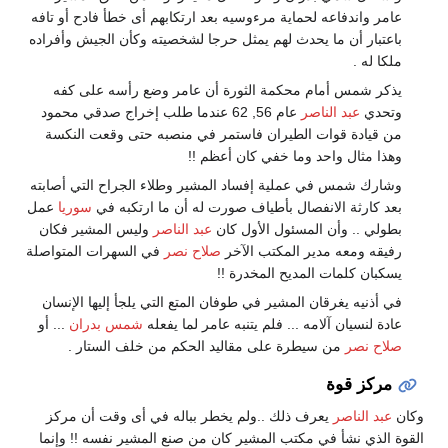
عامر واندفاعه لحماية مرءوسيه بعد ارتكابهم أى خطأ فادح أو تافه
باعتبار أن ما يحدث لهم يمثل حرجا لشخصيته وكأن الجيش وأفراده
ملكا له .
يذكر شمس أمام محكمة الثورة أن عامر وضع رأسه على كفه
وتحدي
عبد الناصر
عام 56, 62 عندما طلب إخراج صدقي محمود
من قيادة قوات الطيران فاستمر في منصبه حتى وقعت النكسة
وهذا مثال واحد وما خفي كان أعظم !!
وشارك شمس في عملية إفساد المشير وطلاء الجراح التي أصابته
بعد كارثة الانفصال بأطياف صورت له أن ما ارتكبه في
سوريا
عمل
بطولي .. وأن المسئول الأول كان
عبد الناصر
وليس المشير فكان
رفيقه ومعه مدير المكتب الآخر
صلاح نصر
في السهرات المتواصلة
يسكبان كلمات المديح المخدرة !!
في أذنيه يغرقان المشير في طوفان المتع التي يلجأ إليها الإنسان
عادة لنسيان آلامه ... فلم يتنبه عامر لما يفعله
شمس بدران
... أو
صلاح نصر
من سيطرة على مقاليد الحكم من خلف الستار .
مركز قوة
وكان
عبد الناصر
يعرف ذلك ..ولم يخطر بباله في أى وقت أن مركز
القوة الذي نشأ في مكتب المشير كان من صنع المشير نفسه !! وإنما