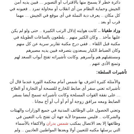
دائرة خطر لا يسمح منها بالاقتراب أو التصوير ... فبين يديه أمن
الجيش وحماية النظام من أى انقلاب أو محاولة تمرد .. فعيونه في
كل مكان .. يعرف دبة النملة في أى موقع في الجيش ... مهما
قرب أو بعد .
وزاد طغيانا ..
كانت هوايته إذلال الرتب الكبيرة .. حتى ولو لم يكن
عليها مأخذ .. وكان الكثير منهم .. يلطعون بالساعات الطويلة في
مكتبة قبل اللقاء .. ففي درج مكتبة تقارير سرية عن كل منهم
وكان الضباط الكبار يسعدون بتصرفه فبين يديه مصيرهم
ومستقبلهم هم وأسرهم .وكانت تأشيراته تفتح أبواب السعد لهم
وتمنع الأذى عنهم .
تأشيرات السلطة:
والأمثلة كثيرة اعترف بها شمس أمام محكمة الثورة عندما قال أن
تأشيراته تعني سفر أى ضابط للخارج للفسحة أو التجارة أو العلاج
... على نفقة القوات المسلحة وكانت تأشيراته تسمح أيضا بسفر
الضابط ومعه مرافق زوجة أو أم أو أب أو أخ مجانا .
وتعني الحصول على الوظائف المدنية في جميع الوزارات والهيئات
والشركات .. فليس مسموحا لأية جهة أن تفتح باب التعيين في
وظائفها إلا بعد الاتصال بمكتب
شمس بدران
والاكتفاء بالأسماء
التي يرسلها مكتبه للتعيين أولا وبعدها المواطنين العاديين .. ولم