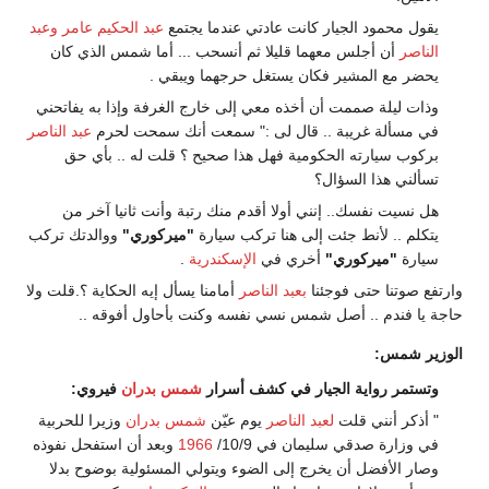
يقول محمود الجيار كانت عادتي عندما يجتمع
عبد الحكيم عامر
وعبد
الناصر
أن أجلس معهما قليلا ثم أنسحب ... أما شمس الذي كان
يحضر مع المشير فكان يستغل حرجهما ويبقي .
وذات ليلة صممت أن أخذه معي إلى خارج الغرفة وإذا به يفاتحني
في مسألة غريبة .. قال لى :" سمعت أنك سمحت لحرم
عبد الناصر
بركوب سيارته الحكومية فهل هذا صحيح ؟ قلت له .. بأي حق
تسألني هذا السؤال؟
هل نسيت نفسك.. إنني أولا أقدم منك رتبة وأنت ثانيا آخر من
يتكلم .. لأنط جئت إلى هنا تركب سيارة
"ميركوري"
ووالدتك تركب
سيارة
"ميركوري"
أخري في
الإسكندرية
.
وارتفع صوتنا حتى فوجئنا
بعبد الناصر
أمامنا يسأل إيه الحكاية ؟.قلت ولا
حاجة يا فندم .. أصل شمس نسي نفسه وكنت بأحاول أفوقه ..
الوزير شمس:
وتستمر رواية الجيار في كشف أسرار
شمس بدران
فيروي:
" أذكر أنني قلت
لعبد الناصر
يوم عيّن
شمس بدران
وزيرا للحربية
في وزارة صدقي سليمان في 10/9/
1966
وبعد أن استفحل نفوذه
وصار الأفضل أن يخرج إلى الضوء ويتولي المسئولية بوضوح بدلا