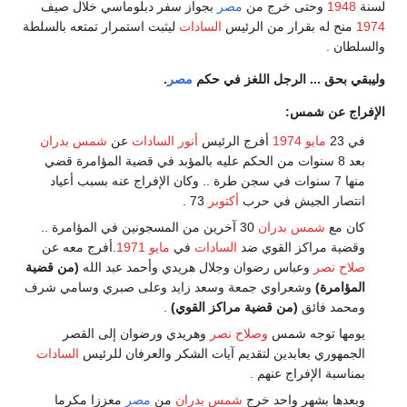
لسنة
1948
وحتى خرج من
مصر
بجواز سفر دبلوماسي خلال صيف
1974
منح له بقرار من الرئيس
السادات
ليثبت استمرار تمتعه بالسلطة
والسلطان .
وليبقي بحق ... الرجل اللغز في حكم
مصر
.
الإفراج عن شمس:
في 23
مايو
1974
أفرج الرئيس
أنور السادات
عن
شمس بدران
بعد 8 سنوات من الحكم عليه بالمؤبد في قضية المؤامرة قضي
منها 7 سنوات في سجن طرة .. وكان الإفراج عنه بسبب أعياد
انتصار الجيش في حرب
أكتوبر
73 .
كان مع
شمس بدران
30 آخرين من المسجونين في المؤامرة ..
وقضية مراكز القوي ضد
السادات
في
مايو
1971
.أفرج معه عن
صلاح نصر
وعباس رضوان وجلال هريدي وأحمد عبد الله
(من قضية
المؤامرة)
وشعراوي جمعة وسعد زايد وعلى صبري وسامي شرف
ومحمد فائق
(من قضية مراكز القوي)
.
يومها توجه شمس
وصلاح نصر
وهريدي ورضوان إلى القصر
الجمهوري بعابدين لتقديم آيات الشكر والعرفان للرئيس
السادات
بمناسبة الإفراج عنهم .
وبعدها بشهر واحد خرج
شمس بدران
من
مصر
معززا مكرما