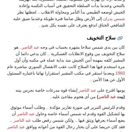
بالتنحي وعندما بدأت السلطة التحقيق في أسباب النكسة وإعادة
الجيش لوضعه الطبيعي بدأ التآمر ومحاولة الانقلاب .. لحظتها نظر
شمس بدران
إلى الأرض وظل صامتا فترة طويلة وعندما ضيق عليه
الشافعي الخناق اندفع يعترف على نفسه بكل شئ .
سلاح التخويف
كان بين يدي شمس سلاحا يشهره بحساب في وجه
عبد الناصر
.. هو
سلاح التخويف من وقوع الانقلابات العسكرية .. كان يدعي دائما أن
المشير كلفه بمهمة أمن الجيش منذ بداية عمله في مكتبه وأن أول
مرة استخدم فيها هذا السلاح كانت عقب الانفصال السوري مباشرة عام
1960
وبعدما استقر في مكتب المشير استقرارا نهائيا باعتباره المسئول
الأول عن هذا الأمن ..
يومها اقترح على
عبد الناصر
إنشاء قوة مدرعات خاصة تحرس بيته
(بيت
عبد الناصر
)
من أى هجوم مفاجئ عليه .
وقدم للرئيس التبرير في صورة تقارير مؤكدة .. وطلب أسماء موثوق
بها لتشكيل القوة وقدم له شمس أسماء خاصة وحاول
عبد الناصر
أن
يضع أسماء يعرفها ويثق فيها .. ولكن شمس رفض طلب
عبد الناصر
..
فقد كان حريصا على أن يختار رجال القوة من أعوانه ووافق
عبد الناصر