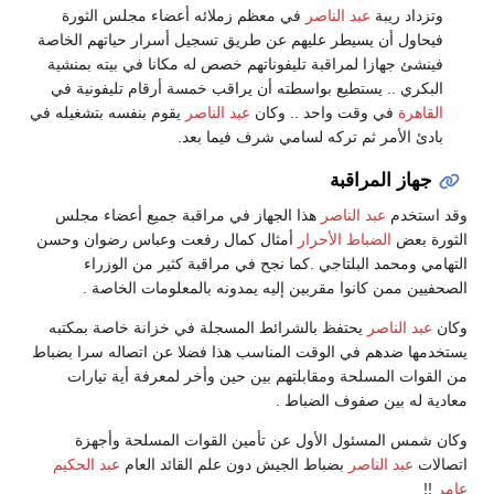
وتزداد ريبة
عبد الناصر
في معظم زملائه أعضاء مجلس الثورة
فيحاول أن يسيطر عليهم عن طريق تسجيل أسرار حياتهم الخاصة
فينشئ جهازا لمراقبة تليفوناتهم خصص له مكانا في بيته بمنشية
البكري .. يستطيع بواسطته أن يراقب خمسة أرقام تليفونية في
القاهرة
في وقت واحد .. وكان
عبد الناصر
يقوم بنفسه بتشغيله في
بادئ الأمر ثم تركه لسامي شرف فيما بعد.
جهاز المراقبة
وقد استخدم
عبد الناصر
هذا الجهاز في مراقبة جميع أعضاء مجلس
الثورة بعض
الضباط الأحرار
أمثال كمال رفعت وعباس رضوان وحسن
التهامي ومحمد البلتاجي .كما نجح في مراقبة كثير من الوزراء
الصحفيين ممن كانوا مقربين إليه يمدونه بالمعلومات الخاصة .
وكان
عبد الناصر
يحتفظ بالشرائط المسجلة في خزانة خاصة بمكتبه
يستخدمها ضدهم في الوقت المناسب هذا فضلا عن اتصاله سرا بضباط
من القوات المسلحة ومقابلتهم بين حين وأخر لمعرفة أية تيارات
معادية له بين صفوف الضباط .
وكان شمس المسئول الأول عن تأمين القوات المسلحة وأجهزة
اتصالات
عبد الناصر
بضباط الجيش دون علم القائد العام
عبد الحكيم
عامر
!!