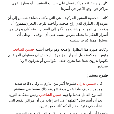
كان يراه حقيقته مراكز تعمل على حساب المشير .. أو بعبارة أخري
مراكز قوة وقع الأخير في أسرها .
كانت شخصية المشير المركبة .. هي التي مكنت جماعة شمس إلى أن
تقوده إلى المأزق الذي راح ضحيته وأتاحت للرجل اللغز
(شمس)
أن
يدفعه إلى الموت ..ويذهب هو الآخر إلى السجن .. فقد كان يعرف من
أسرار الحكم ما يجعله يفرض نفسه على أى موقف .. وعلى أى
مسئول مهما كبرت سلطته .
وكانت صورة هذا التطاول واضحة وهو يواجه أسئلة
حسين الشافعي
رئيس المحكمة حول أسرار المؤامرة .. ليكشف أن مسئولي الدولة لم
يكونوا يدرون شيئا عما يجري خلف الكواليس أو يعرفون !! ولا
يتحدثون !!
طموح مستمر:
كان
شمس بدران
طموحا أكثر من اللازم ... وكان ذكاءه شديدا
ومدمرا يعرف ماذا يفعل بدقة !! ورغم ذلك سقط في مستنقع
الطموح القاتل عندما واجهه
حسين الشافعي
رئيس محكمة الثورة
بعد أن أسترسل
"المتهم"
في اعترافاته من أن مراكز القوي التي
نشأت في فترة ظلام الحكم كانت من تدبيره ..
وعندما أراد أن يهرب من مسئولية النكسة العسكرية بعد الهزيمة