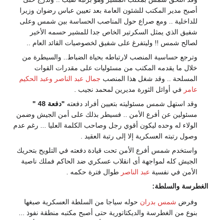
أصبح مدير المكتب للشئون العامة بعد تعيين عباس رضوان وزيرا
للداخلية .. ومع صراع حول المناصب الحساسة بين شمس وعلى
شفيق الذي يمثل السكرتير الخاص جدا للمشير حسمه الأخير
لصالح شمس !! وليتفرغ على شفيق لخصوصيات القائد العام ..
وترجع حساسية المنصب لارتباطه بحياة الضباط.. والسيطرة من
خلال ما يقدمه المكتب من مسئوليات على مقدرات القوات
المسلحة .. وقد شغل هذا المنصب
جمال عبد الناصر
وعبد الحكيم
عامر
في أوائل الثورة مديرين لمحمد نجيب .
وقد استهل شمس مسئوليته بتعيين أفراد دفعته
"دفعة 48 "
مسئولين عن أفرع الأمن .. فسيطر بذلك على أمن الجيش وضمن
الولاء له وحده ليكون أقوي رجل وصاحب الكلمة العليا ... رغم عدم
وصول رتبته العسكرية إلا إلى رتبة العقيد .
واستخدم شمس أفرع الأمن تحت قيادة دفعته في التلويح بتحريك
الجيش كله لمواجهة أى انقلاب عسكري ضد الحاكم فملك ناصية
الأمن في نفسية
عبد الناصر
طوال فترة حكمه .
الغطرسة والسلطة:
وفرض
شمس بدران
حوله سياجا من السلطة العسكرية صبغها
بنوع من الغطرسة والديكتاتورية حتى أصبح مكتبه منطقة نفوذ ...