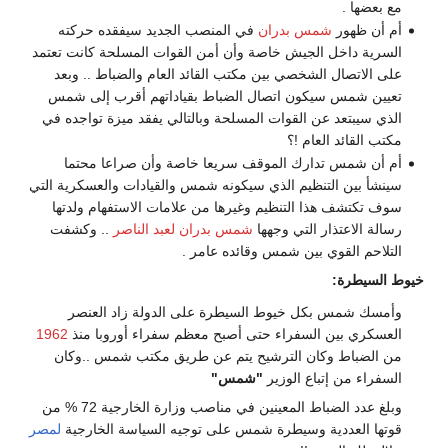
مع بعضها .
أم أن ظهور
شمس بدران
في المنصب الجديد سيفقده حركته
السرية داخل الجيش خاصة وأن أمن القوات المسلحة كانت تعتمد
على الاتصال الشخصي بين مكتب القائد العام والضباط .. وبعد
تعيين شمس سيكون اتصال الضباط بقياداتهم أقرب إلى شمس
الذي سيبتعد عن القوات المسلحة وبالتالي يفقد ميزة تواجده في
مكتب القائد العام !؟
أم أن شمس تدارك الموقف سريعا خاصة وأن صراعا محتما
سينشأ بين التنظيم الذي سيكونه شمس والقيادات والعسكرية التي
سوف تكتشف هذا التنظيم وغيرها من علامات الاستفهام ولدتها
رسالة الاعتذار التي وجهها
شمس بدران
لعبد الناصر
.. وكشفت
التلاحم القوي بين شمس وقائده عامر .
خيوط السيطرة:
وأمسك شمس بكل خيوط السيطرة على الدولة زاد العنصر
العسكري بين السفراء حتى أصبح معظم سفراء أوروبا منذ
1962
من الضباط وكان الترشيح يتم عن طريق مكتب شمس ..وكان
السفراء من إتباع الوزير
"شمس"
وبلغ عدد الضباط المعينين في مناصب وزارة الخارجية 72 % من
قوتها العددية وسيطرة شمس على توجيه السياسة الخارجية
لمصر