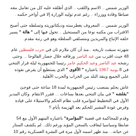
الوزير شمس .. الاسم واللقب .. الذي أطلقه عليه كل من تعامل معه
ضباطا وقادة ووزراء .. رغم عدم توليه الوزارة إلا في أواخر حكمه .
الوزير شمس ... المعروف بغطرسته وديكتاتوريته وتسلطه حتى أصبح
الاقتراب من مكتبه نوعا من المستحيل .. تحول فيها إلى
" هالة "
يسير
خلفه الإتباع والمريدين ومتسلقي السلطة وهو في رتبة مقدم.
شهرته سبقت تاريخه ..منذ أن كان ملازم ثان في
حرب فلسطين
عام
48 حيث اقترب من
عبد الناصر
ورفاقه خلال حصار الفالوجا ... وحتى
رشحه
عبد الناصر
وعبد الحكيم عامر
رئيسا للجمهورية ليلة قرار التنحي
في 8
يونيه
1967
باعتباره
" الأقوى "
الذي يستطيع أن يفرض نفوذه
على الجميع وينقذ البلد من الخراب والحرب الأهلية .
عاش يحلم بمنصب رئيس الجمهورية لمدة 18 ساعة حتى فوجئ
"بقلشه "
في بيان التنحي بعدها بساعات ... فقرر الانتقام .وكان المدبر
الأول في التخطيط لمؤامرة قلب نظام الحكم والاستيلاء على قيادة
وفرض عودة المشير للحكم بعد الهزيمة بأيام !!
وقدم للمحاكمة في قضية
"المؤامرة"
باعتباره المتهم الأول مع 54
ضابطا وسياسيا ليعاقب بالسجن المؤبد.ورغم ذلك.. لم يكشف الستار
عن حياته... منذ ظهر اسمه لأول مرة في النشرة العسكرية رقم 10