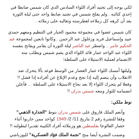
لكي يوجه إلى تجنيد أفراد اللواء السادس الذي كان شمس ضابطا في
إحدي كتائبه . ولم يفلح شمس في تجنيد ضابط واحد حتى ليلة الثورة
بعد أن كرهه كل زملاءه لغطرسته وتعاليه على زملائه .
كان شمس عضوا في مجموعة محمود الجبار في التنظيم ومعهم حمدي
عبيد وإسماعيل فريد وزغلول عبد الرحمن ..وكانوا تابعين لمجموعة
عبد
الحكيم عامر
.. واضطر
عبد الناصر
ليلة الثورة أن يقامر ويفاتح بنفسه
اللواء عبد الواحد عمار قائد اللواء الذي يضم شمس ويطلب منه
الانضمام لعملية الاستيلاء على السلطة؛
وليلتها أمسك اللواء عمار العصار من الوسط فوعد بألا يتحرك ضد
الانقلاب وأن ينضم إليه إذا نجح وعدم الإبلاغ عن أفراده إذا فشل !!
وفعلا لم يتحرك اللواء إلا بعد نجاح الاستيلاء على السلطة ... فأعلن
انضمامه للثوار ومعه
شمس بدران
!!
نوط ملكي:
وأنعم الملك فاروق على
شمس بدران
بنوط
"الجدارة الذهبي"
وفقا للنشرة رقم 2 بتاريخ 11/ 2/
1949
كواحد ممن حاربوا أثناء
حصار الفالوجا
بفلسطين
هو وزملائه أفراد الكتيبة تقديرا لبطولته !!
وضمت النشرة أيضا منح
"نجمة الملك فؤاد العسكرية"
لليوزباشي