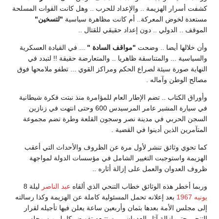
كشفت أسرار الهزيمة .. والإعداد للحرب .. وهل كانت القوات المسلحة
مستعدة لخوض المعركة.. أم كانت مظاهرة سياسية
"لتسخين"
الموقف .. الدولي .. دون إعداد حقيقي للقتال ..
وأن خلالها أيضا .. وضحت
"مواقف السادة "
... في القيادة العسكرية
والسياسية ... والمتناسقة ظاهريا .. والمتعارضة حقيقة !! لتبدد في
النهاية صورة سيئة لصراع الحكم ومراكز القوي ... تطفو ملامحها فوق
مصالح الوطن وآماله .
وأوراق الكتاب .. تضم الإطار العام للمؤامرة منذ نبتت فكرة شيطانية
في سيارة المشير عامر المرسيدس 600 وحتى انتهت في زنازين
السجن الحربي في مدينة نصر وسجون القلعة وطرة تضم مجموعة
المتآمرين الذين أدينوا في القضية .
كما تحوي وثائق تنشر لأول مرة عن الظروف والأحداث التي أعقب
الهزيمة واستوجبت التغيير الشامل في مؤسسات الدولة لمواجهة
ظروف العدوان والعمل على إزالة أثاره ..
وربما أخطر هذه الوثائق خطاب التنحي الذي ألقاه
عبد الناصر
ليلة 8
يونيه
1967
بعد إعلانه تحمل المسئولية كاملة عن الهزيمة وكذا رسالته
إلى مجلس الأمة بعدها بثمان وأربعين ساعة يعلن فيها تأجيله لقرار
التنحي حتى إزالة آثار العدوان ... يستتبعه تفويض كامل من مجلس