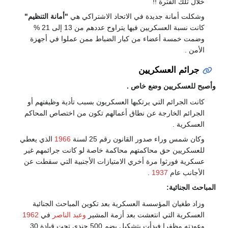
خلال تلك الفترة !!
وشكلت أمانة جديدة في الاتحاد الاشتراكي هي
"أمانة التنظيم"
كانت نسبة العسكريين فيها يتراوح عددهم من 13 إلى 21 %
وضمت خمسة أعضاء من كبار الضباط ممن عملوا في أجهزة
الأمن .
جرائم العسكريين
وأصبح للعسكريين وضع خاص .
كانت الجرائم التي يرتكبها العسكريون بسبب تأدية وظيفتهم أو
الجرائم الخارجة عن نطاق أعمالهم تكون من اختصاص المحاكم
العسكرية .
وكان شمس وراء صدور القانون رقم 25 لسنة
1966
الذي يعطي
للعسكريين حق محاكمتهم محاكمة خاصة لو كانت جرائمهم غير
عسكرية فورثوا مرة أخري الامتيازات الأجنبية التي سقطت عن
الأجانب عام
1937
.
المباحث الجنائية:
وزاد طغيان المؤسسة العسكرية بعد تكوين المباحث الجنائية
العسكرية التي انتعشت بعد أزمة المشير
وعبد الناصر
في
1962
وعودته مظفرا فبدأت بتشكيل يضم 500 جندي تحت قيادة 30