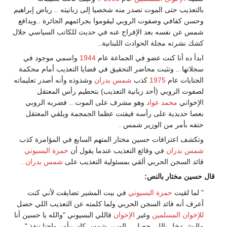
بالتعذيب حتى الموت تصدر منه شخصيا إلى زبانيته .. رياض إبراهيم
وحسن كفافي وصفوت الروبي ليقوموا بجرائمهم الجائرة ..ويدافع
شمس عن نفسه بعد الإفراج عنه في حديث للكاتب السياسي جلال
كشك نشرته مجلة الحوادث اللبنانية..
ابدأ ده أنا كنت عضو في الجماعة عام
1944
واسمي موجود في
سجلاتها .. وتثبت محاضر التحقيق في قضايا التعذيب أمام محكمة
الجنايات عام
1975
كذب
شمس بدران
وشذوذه وأنه أصدر تعليماته
لصفوت الروبي (أحد زبانية التعذيب) بتحطيم رأس المعتقل
الإخواني
محمد عواد
وهو مشرف على الموت .. فضربه الروبي
بعصا حديدية على رأسه فيفتت عظما الجمجمة ويلقي المعتقل
حتفه بأمر من الوزير شمس .
وتكشف اعترافات حسين مختار المتهم السابع في المؤامرة كذب
شمس بدران
في وقائع التعذيب عندما يقول أن
حمزة البسيوني
قائد السجن الحربي ألقي بمسئولية التعذيب على
شمس بدران
.
قال حسين مختار بالنص:
" لما لقيت
حمزة البسيوني
في بيت المشير تضايقت لأني كنت
أعرف أنه قائد السجن الحربي ولما كلمته عن التعذيب اللي حصل
للإخوان المسلمين
وغير
الإخوان
قاللي البسيوني "والله يا حسين أنا
ماليش دخل باللي حصل .. الوزير شمس كان بيأمر واحنا ننفذ ".