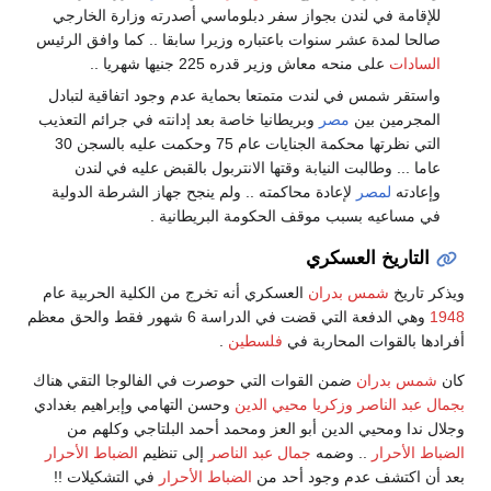
للإقامة في لندن بجواز سفر دبلوماسي أصدرته وزارة الخارجي
صالحا لمدة عشر سنوات باعتباره وزيرا سابقا .. كما وافق الرئيس
السادات
على منحه معاش وزير قدره 225 جنيها شهريا ..
واستقر شمس في لندت متمتعا بحماية عدم وجود اتفاقية لتبادل
المجرمين بين
مصر
وبريطانيا خاصة بعد إدانته في جرائم التعذيب
التي نظرتها محكمة الجنايات عام 75 وحكمت عليه بالسجن 30
عاما ... وطالبت النيابة وقتها الانتربول بالقبض عليه في لندن
وإعادته
لمصر
لإعادة محاكمته .. ولم ينجح جهاز الشرطة الدولية
في مساعيه بسبب موقف الحكومة البريطانية .
التاريخ العسكري
ويذكر تاريخ
شمس بدران
العسكري أنه تخرج من الكلية الحربية عام
1948
وهي الدفعة التي قضت في الدراسة 6 شهور فقط والحق معظم
أفرادها بالقوات المحاربة في
فلسطين
.
كان
شمس بدران
ضمن القوات التي حوصرت في الفالوجا التقي هناك
بجمال عبد الناصر
وزكريا محيي الدين
وحسن التهامي وإبراهيم بغدادي
وجلال ندا ومحيي الدين أبو العز ومحمد أحمد البلتاجي وكلهم من
الضباط الأحرار
.. وضمه
جمال عبد الناصر
إلى تنظيم
الضباط الأحرار
بعد أن اكتشف عدم وجود أحد من
الضباط الأحرار
في التشكيلات !!