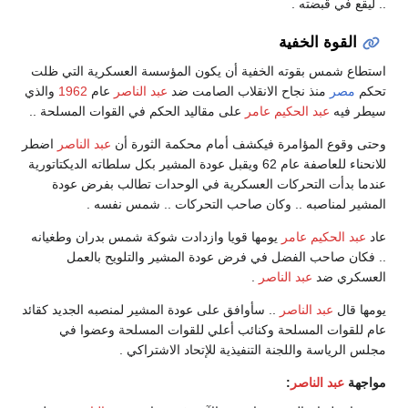
.. ليقع في قبضته .
القوة الخفية
استطاع شمس بقوته الخفية أن يكون المؤسسة العسكرية التي ظلت
تحكم
مصر
منذ نجاح الانقلاب الصامت ضد
عبد الناصر
عام
1962
والذي
سيطر فيه
عبد الحكيم عامر
على مقاليد الحكم في القوات المسلحة ..
وحتى وقوع المؤامرة فيكشف أمام محكمة الثورة أن
عبد الناصر
اضطر
للانحناء للعاصفة عام 62 ويقبل عودة المشير بكل سلطاته الديكتاتورية
عندما بدأت التحركات العسكرية في الوحدات تطالب بفرض عودة
المشير لمناصبه .. وكان صاحب التحركات .. شمس نفسه .
عاد
عبد الحكيم عامر
يومها قويا وازدادت شوكة شمس بدران وطغيانه
.. فكان صاحب الفضل في فرض عودة المشير والتلويح بالعمل
العسكري ضد
عبد الناصر
.
يومها قال
عبد الناصر
.. سأوافق على عودة المشير لمنصبه الجديد كقائد
عام للقوات المسلحة وكنائب أعلي للقوات المسلحة وعضوا في
مجلس الرياسة واللجنة التنفيذية للإتحاد الاشتراكي .
مواجهة
عبد الناصر
: