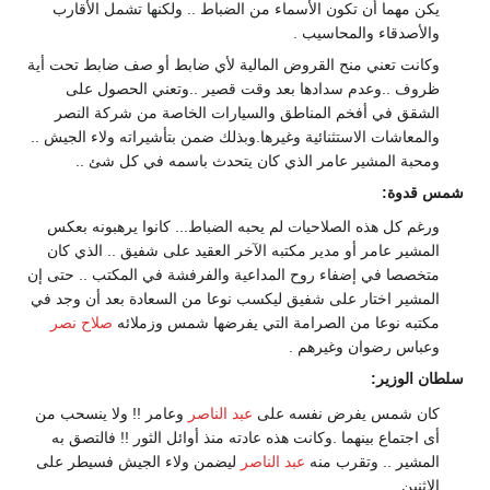
يكن مهما أن تكون الأسماء من الضباط .. ولكنها تشمل الأقارب
والأصدقاء والمحاسيب .
وكانت تعني منح القروض المالية لأي ضابط أو صف ضابط تحت أية
ظروف ..وعدم سدادها بعد وقت قصير ..وتعني الحصول على
الشقق في أفخم المناطق والسيارات الخاصة من شركة النصر
والمعاشات الاستثنائية وغيرها.وبذلك ضمن بتأشيراته ولاء الجيش ..
ومحبة المشير عامر الذي كان يتحدث باسمه في كل شئ ..
شمس قدوة:
ورغم كل هذه الصلاحيات لم يحبه الضباط... كانوا يرهبونه بعكس
المشير عامر أو مدير مكتبه الآخر العقيد على شفيق .. الذي كان
متخصصا في إضفاء روح المداعية والفرفشة في المكتب .. حتى إن
المشير اختار على شفيق ليكسب نوعا من السعادة بعد أن وجد في
مكتبه نوعا من الصرامة التي يفرضها شمس وزملائه
صلاح نصر
وعباس رضوان وغيرهم .
سلطان الوزير:
كان شمس يفرض نفسه على
عبد الناصر
وعامر !! ولا ينسحب من
أى اجتماع بينهما .وكانت هذه عادته منذ أوائل الثور !! فالتصق به
المشير .. وتقرب منه
عبد الناصر
ليضمن ولاء الجيش فسيطر على
الاثنين.