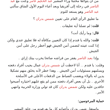
من أن يتولاها مختبئا وراء المشير
عبد الحكيم عامر
وكنت مع
عبد
الناصر
في رحلة إلى أفريقيا وبعد أعباء اليوم الأول الشاق سألني
عبد الناصر
وهو يستعد للنوم:
ما تعليق الرأي العام على تعيين
شمس بدران
؟
قلت:
لم تصلنا أية تعليقات .
قال:
وما رأيك أنت؟
قلت:
والله يا فندم إذا كان التعيين مكافأة له فلا تعليق عندي ولكن
إذا كنت عينته لتضمن أمن الجيش فهو أخطر رجل على أمن
الجيش .
وإذا
بعبد الناصر
يقفز من فراشه صائحا:يخرب بيتك إزاي ..
وقلت: يا فندم ... أنا لاحظت أن
شمس بدران
عمال يجيب أفراد دفعته
ويسلمهم مسئوليات أمن الجيش .. وهذا خطر لأنه يخلق منهم تشكيلا
يدين له بالولاء ويغضب الضباط من الدفعات الأعلى في الأسلحة
الأخري .. بل أن بعض أفراد دفعته ممن لم يقع عليهم اختياره أصبحوا
حاقدين عليه ولكن
شمس بدران
كان قد تولي وزارة الحربية وانتهي
الأمر..
حماية المرءوسين:
واستغل شمي بدران وأعوانه كل ما يعرفونه من خلق المشير