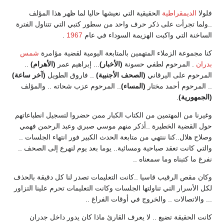
فلولا
الديمقراطية
الحقيقية التي نعيشها حاليا لما ظهر هذا المؤلف
..ولما تجرأت على ذكر حرف واحد من سطور كتبي التي تتناول الفترة
الساخنة التي واكبت الهزيمة السوداء في عام
1967
.
كنا مجموعة الزملاء المتهمين بالمتابعة اليومية لقضية مؤامرة
شمس
بدران
. المرحوم لطفي حسونة
(الأخبار)
... إبراهيم عمر
(الأهرام)
..
المرحوم على اليرقاني
(الصحف الأجنبية)
.. فاروق الطويل
(آخر ساعة)
.. المرحوم أحمد مختار
(المساء)
.. المرحوم عزب شحاته .. والمؤلف
(الجمهورية)
.
وغيرنا من المهتمين من الكتاب الكبار ممن حضروا لتسجيل انطباعاتهم
حول القضية الخطيرة ..أذكر منهم موسي صبري وعبد الرحمن فهمي
وصلاح هلال..كنا ننتهي من متابعة الحدث الكبير فور انتهاء الجلسات ..
والتي كانت تعقد صباحية ومسائية.. يوما بعد يوم لنهرع إلى الصحف ..
نفرغ ما كتبناه وما سمعناه ..
وكان مقص الرقيب قاسيا ..كانت التعليمات تصدر لنا كل دقيقة بالحذف
لكل الأسرار التي تناولتها الجلسات وكانت التعليمات تحرم علينا التزاور
... والاتصالات .. والخروج في أوقات الفراغ ..
كانت الحقيقة تضيع .. لا يعرف القارئ ماذا كان يدور داخل جدران