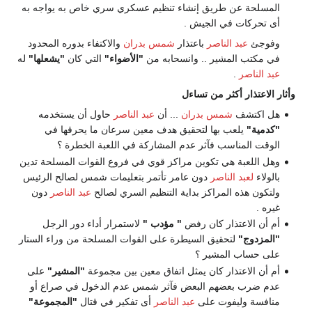
المسلحة عن طريق إنشاء تنظيم عسكري سري خاص به يواجه به
أى تحركات في الجيش .
وفوجئ
عبد الناصر
باعتذار
شمس بدران
والاكتفاء بدوره المحدود
في مكتب المشير .. وانسحابه من
"الأضواء"
التي كان
"يشعلها"
له
عبد الناصر
.
وأثار الاعتذار أكثر من تساءل
هل اكتشف
شمس بدران
... أن
عبد الناصر
حاول أن يستخدمه
"كدمية"
يلعب بها لتحقيق هدف معين سرعان ما يحرقها في
الوقت المناسب فآثر عدم المشاركة في اللعبة الخطرة ؟
وهل اللعبة هي تكوين مراكز قوي في فروع القوات المسلحة تدين
بالولاء
لعبد الناصر
دون عامر تأتمر بتعليمات شمس لصالح الرئيس
ولتكون هذه المراكز بداية التنظيم السري لصالح
عبد الناصر
دون
غيره .
أم أن الاعتذار كان رفض
" مؤدب "
لاستمرار أداء دور الرجل
"المزدوج"
لتحقيق السيطرة على القوات المسلحة من وراء الستار
على حساب المشير ؟
أم أن الاعتذار كان يمثل اتفاق معين بين مجموعة
"المشير"
على
عدم ضرب بعضهم البعض فآثر شمس عدم الدخول في صراع أو
منافسة وليفوت على
عبد الناصر
أى تفكير في قتال
"المجموعة"