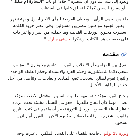
ويعود إلى بيته أمنا دون أن ينتظره
" جلاد"
أو باب
"السيارة أم سلك "
.. أو سيارة السجن كما كنا نطلق عليها في الستينات ..
جاء من يحمي الرأي .. ويعطي الفرصة للرأي الآخر ليقول وجهة نظهر
... يعتبر الجميع مواطنين مصريين مسئولين .وفي عصر حرية الكلمة
..سطرت محتوي الوريقات القديمة وما حملته من أسرار واعترافات
على صفحات هذا الكتاب .وشكرا
لحسني مبارك
!!
مقدمة
الفرق بين المؤامرة أو الانقلاب والثورة .. شاسع ولا يقارن !!المؤامرة
تسعي دائما للديكتاتورية وحكم الفرد والاستبداد وحكم الطبقة الواحدة
والثورة تقوم لصالح الشعب.. تضع المبادئ والغايات ... وتناضل من أجل
تحقيقها لرفاهية الأجيال ..
ونجاح الثورة مؤكد دائما مهما طالبت السنين ..وفشل الانقلاب مؤكد
أيضا... مهما كان النجاح ظاهريا .. فعوامل الفشل مختبئة تحت الرماد
تنتظر لحظة التصحيح ..ورجال الثورة تحفر أسماءهم في كتب التاريخ
وقلوب الشعوب .. وقادة الانقلاب مكانهم الأخير .. القبور أو زنازين
السجون ..
وثورة 23 يوليو
.. قامت للقضاء على الفساد الملكي ... غيرت وجه