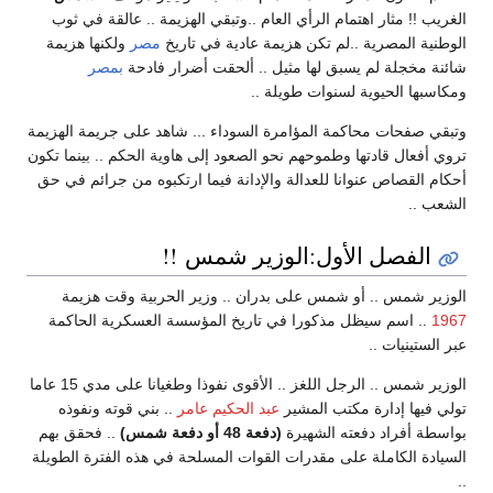
الغريب !! مثار اهتمام الرأي العام ..وتبقي الهزيمة .. عالقة في ثوب
الوطنية المصرية ..لم تكن هزيمة عادية في تاريخ
مصر
ولكنها هزيمة
شائنة مخجلة لم يسبق لها مثيل .. ألحقت أضرار فادحة
بمصر
ومكاسبها الحيوية لسنوات طويلة ..
وتبقي صفحات محاكمة المؤامرة السوداء ... شاهد على جريمة الهزيمة
تروي أفعال قادتها وطموحهم نحو الصعود إلى هاوية الحكم .. بينما تكون
أحكام القصاص عنوانا للعدالة والإدانة فيما ارتكبوه من جرائم في حق
الشعب ..
الفصل الأول:الوزير شمس !!
الوزير شمس .. أو شمس على بدران .. وزير الحربية وقت هزيمة
1967
.. اسم سيظل مذكورا في تاريخ المؤسسة العسكرية الحاكمة
عبر الستينيات ..
الوزير شمس .. الرجل اللغز .. الأقوى نفوذا وطغيانا على مدي 15 عاما
تولي فيها إدارة مكتب المشير
عبد الحكيم عامر
.. بني قوته ونفوذه
بواسطة أفراد دفعته الشهيرة
(دفعة 48 أو دفعة شمس)
.. فحقق بهم
السيادة الكاملة على مقدرات القوات المسلحة في هذه الفترة الطويلة
..