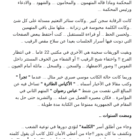
المحكمة وماذا قاله المتهمون .. والمحامون ... والشهود .. والادعاء
ورئيس المحكمة ...
كانت الرقابة سجن كبير ..وكانت ستائر التعتيم مسدلة على كل شئ
..وكانت الكلمة محبوسة في زنزانة .. مثلها مثل باقي المتهمين
..ولحسن الحظ .. أو قراءة للمستقبل .. كنت أحتفظ ببعض الصفحات
التي دونت فيها أسرار الجلسات بعيدا عن سلاح مقص الرقيب ..
وبقيت الوريقات سجينة هي الأخري في مكتبي 22 عاما .. في انتظار
الفرج !! واختفاء شبح الرقيب !! أو الشفاء من الخوف المستتر داخل
النفوس !! وصور الاضطهاد .. والسجن .. والسحل .. ماثلة أمام العيون ..
وربما كانت حالة الكاتب موسي صبري خير مثال ... عندما
" تجرأ "
وكتب مقالا في الأخبار أسماه ..
" الأكياس الطائرة "
تساءل فيه عن
المبالغ التي نقصت من شنط
" عباس رضوان "
المتهم الثاني في
المؤامرة .. فكان مصيره الفصل من عمله ... والتشريد حتى حل به
المقام في الجمهورية ممنوعا من الكتابة مدة طويلة ..
ومضت السنوات ..
وجاء من أطلق أسر
"الكلمة"
لتؤدي دورها في توعية الشعب ..
وتكشف ما كان يدور !!جاء من أعطي الأمان لكل كاتب أن يقول كلمته