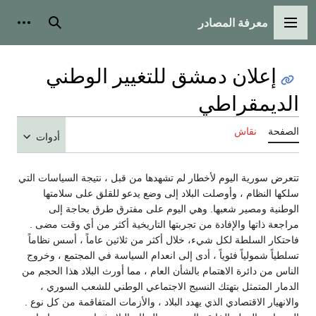
معرفة المصادر
القائمة الرئيسية
بحث
أدوات
إعلان دمشق للتغيير الوطني
الديمقراطي
الصفحة
نقاش
أدوات
تتعرض سورية اليوم لأخطار لم تشهدها من قبل ، نتيجة السياسات التي
سلكها النظام ، وأوصلت البلاد إلى وضع يدعو للقلق على سلامتها
الوطنية ومصير شعبها. وهي اليوم على مفترق طرق بحاجة إلى
مراجعة ذاتها والإفادة من تجربتها التاريخية أكثر من أي وقت مضى .
فاحتكار السلطة لكل شيء، خلال أكثر من ثلاثين عاماً ، أسس نظاماً
تسلطياً شمولياً فئوياً ، أدى إلى انعدام السياسة في المجتمع ، وخروج
الناس من دائرة الاهتمام بالشأن العام ، مما أورث البلاد هذا الحجم من
الدمار المتمثل بتهتك النسيج الاجتماعي الوطني للشعب السوري ،
والانهيار الاقتصادي الذي يهدد البلاد ، والأزمات المتفاقمة من كل نوع .