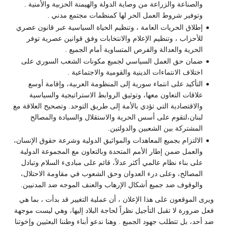
والصناعة والزراعة من وصاية الدولة والهيمنة الحزبية والأمنية .
وتوفير شروط العمل الحر لها كمنظمات مجتمع مدني .
إطلاق الحريات العامة ، وتنظيم الحياة السياسية عبر قانون عصري
للأحزاب ، وتنظيم الإعلام والانتخابات وفق قوانين عصرية توفر
الحرية والعدالة والفرص المتساوية أمام الجميع .
ضمان حق العمل السياسي لجميع مكونات الشعب السوري على
اختلاف الانتماءات الدينية والقومية والاجتماعية .
التأكيد على انتماء سورية إلى المنظومة العربية، وإقامة أوسع
علاقات التعاون معها، وتوثيق الروابط الاستراتيجية والسياسية
والاقتصادية التي تؤدي بالأمة إلى طريق التوحد. وتصحيح العلاقة مع
لبنان،لتقوم على أسس الحرية والاستقلال والسيادة والمصالح
المشتركة بين الشعبين والدولتين.
الالتزام بجميع المعاهدات والمواثيق الدولية وشرعة حقوق الإنسان،
والعمل ضمن إطار الأمم المتحدة وبالتعاون مع المجموعة الدولية
على بناء نظام عالمي أكثر عدلاً، قائم على مبادىء السلام وتبادل
المصالح، وعلى درء العدوان وحق الشعوب في مقاومة الاحتلال،
والوقوف ضد جميع أشكال الإرهاب والعنف الموجه ضد المدنيين.
ويرى الموقعون على هذا الإعلان ، أن عملية التغيير قد بدأت ، بما هي
فعل ضرورة لا تقبل التأجيل نظراً لحاجة البلاد إليها، وهي ليست موجهة
ضد أحد، بل تتطلب جهود الجميع . وهنا ندعو أبناء وطننا البعثيين وإخوتنا