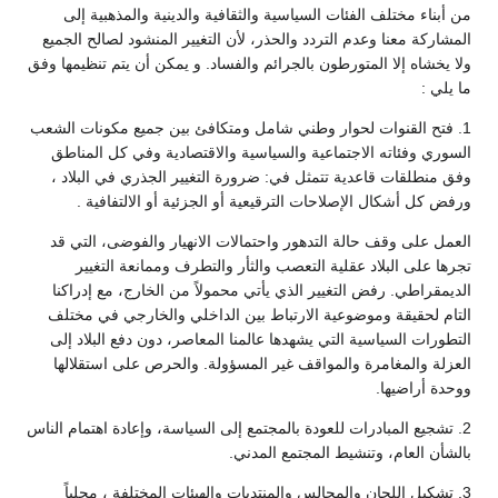
من أبناء مختلف الفئات السياسية والثقافية والدينية والمذهبية إلى
المشاركة معنا وعدم التردد والحذر، لأن التغيير المنشود لصالح الجميع
ولا يخشاه إلا المتورطون بالجرائم والفساد. و يمكن أن يتم تنظيمها وفق
ما يلي :
1. فتح القنوات لحوار وطني شامل ومتكافئ بين جميع مكونات الشعب
السوري وفئاته الاجتماعية والسياسية والاقتصادية وفي كل المناطق
وفق منطلقات قاعدية تتمثل في: ضرورة التغيير الجذري في البلاد ،
ورفض كل أشكال الإصلاحات الترقيعية أو الجزئية أو الالتفافية .
العمل على وقف حالة التدهور واحتمالات الانهيار والفوضى، التي قد
تجرها على البلاد عقلية التعصب والثأر والتطرف وممانعة التغيير
الديمقراطي. رفض التغيير الذي يأتي محمولاً من الخارج، مع إدراكنا
التام لحقيقة وموضوعية الارتباط بين الداخلي والخارجي في مختلف
التطورات السياسية التي يشهدها عالمنا المعاصر، دون دفع البلاد إلى
العزلة والمغامرة والمواقف غير المسؤولة. والحرص على استقلالها
ووحدة أراضيها.
2. تشجيع المبادرات للعودة بالمجتمع إلى السياسة، وإعادة اهتمام الناس
بالشأن العام، وتنشيط المجتمع المدني.
3. تشكيل اللجان والمجالس والمنتديات والهيئات المختلفة ، محلياً