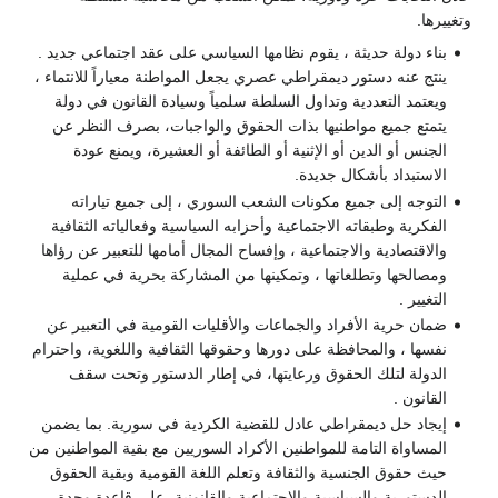
وتغييرها.
بناء دولة حديثة ، يقوم نظامها السياسي على عقد اجتماعي جديد .
ينتج عنه دستور ديمقراطي عصري يجعل المواطنة معياراً للانتماء ،
ويعتمد التعددية وتداول السلطة سلمياً وسيادة القانون في دولة
يتمتع جميع مواطنيها بذات الحقوق والواجبات، بصرف النظر عن
الجنس أو الدين أو الإثنية أو الطائفة أو العشيرة، ويمنع عودة
الاستبداد بأشكال جديدة.
التوجه إلى جميع مكونات الشعب السوري ، إلى جميع تياراته
الفكرية وطبقاته الاجتماعية وأحزابه السياسية وفعالياته الثقافية
والاقتصادية والاجتماعية ، وإفساح المجال أمامها للتعبير عن رؤاها
ومصالحها وتطلعاتها ، وتمكينها من المشاركة بحرية في عملية
التغيير .
ضمان حرية الأفراد والجماعات والأقليات القومية في التعبير عن
نفسها ، والمحافظة على دورها وحقوقها الثقافية واللغوية، واحترام
الدولة لتلك الحقوق ورعايتها، في إطار الدستور وتحت سقف
القانون .
إيجاد حل ديمقراطي عادل للقضية الكردية في سورية. بما يضمن
المساواة التامة للمواطنين الأكراد السوريين مع بقية المواطنين من
حيث حقوق الجنسية والثقافة وتعلم اللغة القومية وبقية الحقوق
الدستورية والسياسية والاجتماعية والقانونية، على قاعدة وحدة