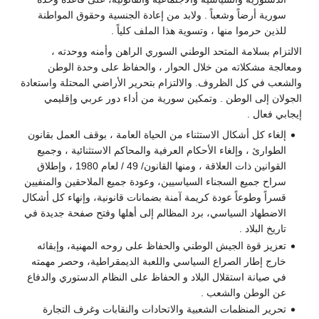
سورية أرضاً وشعباً . ولابد من إعادة الجنسية وحقوق المواطنة
للذين حرموا منها ، وتسوية هذا الملف كلياً .
الالتزام بسلامة المتحد الوطني السوري الراهن وأمنه ووحدته ،
ومعالجة مشكلاته من خلال الحوار ، والحفاظ على وحدة الوطن
والشعب في كل الظروف. والالتزام بتحرير الأراضي المحتلة واستعادة
الجولان إلى الوطن . وتمكين سورية من أداء دور عربي وإقليمي
إيجابي فعال .
إلغاء كل أشكال الاستثناء من الحياة العامة ، بوقف العمل بقانون
الطوارئ ، وإلغاء الأحكام العرفية والمحاكم الاستثنائية ، وجميع
القوانين ذات العلاقة ، ومنها القانون/ 49 / لعام 1980 ، وإطلاق
سراح جميع السجناء السياسيين، وعودة جميع الملاحقين والمنفيين
قسراً وطوعاً عودة كريمة آمنة بضمانات قانونية، وإنهاء كل أشكال
الاضطهاد السياسي، برد المظالم إلى أهلها وفتح صفحة جديدة في
تاريخ البلاد .
تعزيز قوة الجيش الوطني والحفاظ على روحه المهنية، وإبقائه
خارج إطار الصراع السياسي واللعبة الديمقراطية، وحصر مهمته
في صيانة استقلال البلاد و الحفاظ على النظام الدستوري والدفاع
عن الوطن والشعب .
تحرير المنظمات الشعبية والاتحادات والنقابات وغرف التجارة