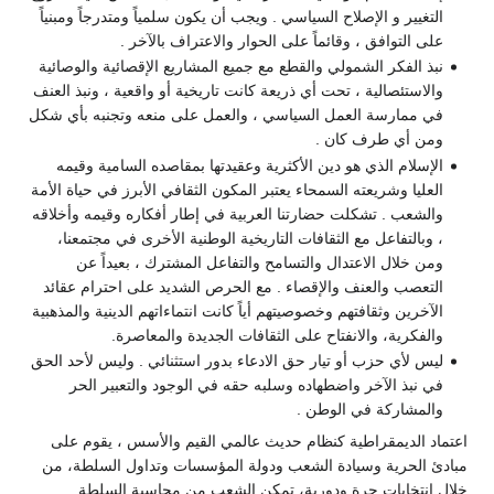
التغيير و الإصلاح السياسي . ويجب أن يكون سلمياً ومتدرجاً ومبنياً
على التوافق ، وقائماً على الحوار والاعتراف بالآخر .
نبذ الفكر الشمولي والقطع مع جميع المشاريع الإقصائية والوصائية
والاستئصالية ، تحت أي ذريعة كانت تاريخية أو واقعية ، ونبذ العنف
في ممارسة العمل السياسي ، والعمل على منعه وتجنبه بأي شكل
ومن أي طرف كان .
الإسلام الذي هو دين الأكثرية وعقيدتها بمقاصده السامية وقيمه
العليا وشريعته السمحاء يعتبر المكون الثقافي الأبرز في حياة الأمة
والشعب . تشكلت حضارتنا العربية في إطار أفكاره وقيمه وأخلاقه
، وبالتفاعل مع الثقافات التاريخية الوطنية الأخرى في مجتمعنا،
ومن خلال الاعتدال والتسامح والتفاعل المشترك ، بعيداً عن
التعصب والعنف والإقصاء . مع الحرص الشديد على احترام عقائد
الآخرين وثقافتهم وخصوصيتهم أياً كانت انتماءاتهم الدينية والمذهبية
والفكرية، والانفتاح على الثقافات الجديدة والمعاصرة.
ليس لأي حزب أو تيار حق الادعاء بدور استثنائي . وليس لأحد الحق
في نبذ الآخر واضطهاده وسلبه حقه في الوجود والتعبير الحر
والمشاركة في الوطن .
اعتماد الديمقراطية كنظام حديث عالمي القيم والأسس ، يقوم على
مبادئ الحرية وسيادة الشعب ودولة المؤسسات وتداول السلطة، من
خلال انتخابات حرة ودورية، تمكن الشعب من محاسبة السلطة