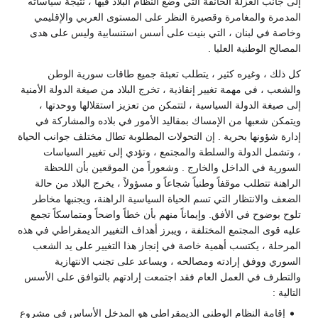
إلى جانب العزلة الخانقة التي وضع النظام البلاد فيها ، نتيجة سياساته
المدمرة والمغامرة وقصيرة النظر على المستوى العربي والإقليمي
وخاصة في لبنان ، التي بنيت على أسس استنسابية وليس على هدى
المصالح الوطنية العليا .
كل ذلك ، وغيره كثير ، يتطلب تعبئة جميع طاقات سورية الوطن
والشعب ، في مهمة تغيير إنقاذية ، تخرج البلاد من صيغة الدولة الأمنية
إلى صيغة الدولة السياسية ، لتتمكن من تعزيز استقلالها ووحدتها ،
ويتمكن شعبها من الإمساك بمقاليد الأمور في بلاده والمشاركة في
إدارة شؤونها بحرية . إن التحولات المطلوبة تطال مختلف جوانب الحياة
، وتشمل الدولة والسلطة والمجتمع ، وتؤدي إلى تغيير السياسات
السورية في الداخل والخارج . وشعوراً من الموقعين بأن اللحظة
الراهنة تتطلب موقفاً وطنياً شجاعاً و مسؤولاً ، يخرج البلاد من حالة
الضعف والانتظار التي تسم الحياة السياسية الراهنة، ويجنبها مخاطر
تلوح بوضوح في الأفق. وإيماناً منهم بأن خطاً واضحاً ومتماسكاً تجمع
عليه قوى المجتمع المختلفة ، ويبرز أهداف التغيير الديمقراطي في هذه
المرحلة ، يكتسب أهمية خاصة في إنجاز هذا التغيير على يد الشعب
السوري ووفق إرادته ومصالحه ، ويساعد على تجنب الانتهازية
والتطرف في العمل العام فقد اجتمعت إرادتهم بالتوافق على الأسس
التالية :
إقامة النظام الوطني الديمقراطي هو المدخل الأساس في مشروع