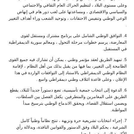
وعلى مستوى البلاد ، لتنظيم الحراك العام الثقافي والاجتماعي
والسياسي والاقتصادي ، ومساعدتها على لعب دور هام في إنهاض
الوعي الوطني وتنفيس الاحتقانات ، وتوحيد الشعب وراء أهداف التغيير
.
4. التوافق الوطني الشامل على برنامج مشترك ومستقل لقوى
المعارضة، يرسم خطوات مرحلة التحول ، ومعالم سورية الديمقراطية
في المستقبل.
5. تمهيد الطريق لعقد مؤتمر وطني ، يمكن أن تشارك فيه جميع القوى
الطامحة إلى التغيير، بما فيها من يقبل بذلك من أهل النظام ، لإقامة
النظام الوطني الديمقراطي بالاستناد إلى التوافقات الواردة في هذا
الإعلان ، وعلى قاعدة ائتلاف وطني ديمقراطي واسع .
6. الدعوة إلى انتخاب جمعية تأسيسية، تضع دستوراً جديداً للبلاد، يقطع
الطريق على المغامرين والمتطرفين. يكفل الفصل بين السلطات،
ويضمن استقلال القضاء، ويحقق الاندماج الوطني بترسيخ مبدأ
المواطنة.
7. إجراء انتخابات تشريعية حرة ونزيهة ، تنتج نظاماً وطنياً كامل
الشرعية ، يحكم البلاد وفق الدستور والقوانين النافذة، وبدلالة رأي
الأكثرية السياسية وبرامجها .