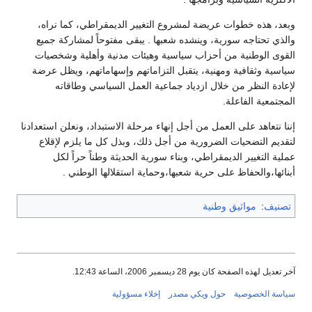
وبعد، هذه خطوات عريضة لمشروع التغيير الديمقراطي، كما نراه،
والذي تحتاجه سورية، وينشده شعبها . يبقى مفتوحاً لمشاركة جميع
القوى الوطنية من أحزاب سياسية وهيئات مدنية وأهلية وشخصيات
سياسية وثقافية ومهنية، يتقبل التزاماتهم وإسهاماتهم، ويظل عرضة
لإعادة النظر من خلال ازدياد جماعية العمل السياسي وطاقاته
المجتمعية الفاعلة.
إننا نتعاهد على العمل من أجل إنهاء مرحلة الاستبداد، ونعلن استعدادنا
لتقديم التضحيات الضرورية من أجل ذلك، وبذل كل ما يلزم لإقلاع
عملية التغيير الديمقراطي، وبناء سورية الحديثة وطناً حراً لكل
أبنائها،والحفاظ على حرية شعبها،وحماية استقلالها الوطني .
تصنيف
:
مواثيق وطنية
آخر تعديل لهذه الصفحة كان يوم 28 ديسمبر 2006، الساعة 12:43.
سياسة الخصوصية
حول ويكي مصدر
إخلاء مسؤولية