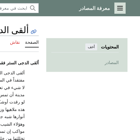
معرفة المصادر
القائمة الرئيسية
ألقى ال
الصفحة
نقاش
المحتويات
أخف
المصادر
ألقى الدجى الستر فقم
ألقى الدجى ال
مفتقداً في ال
لا شيء في تعل
مدينة أن تمس
لو رقدت أوشك
هذه ملاهيها وزي
أنوارها شبه 
وهؤلاء الشيب 
مواكب إن تم
تخللتها من خليع