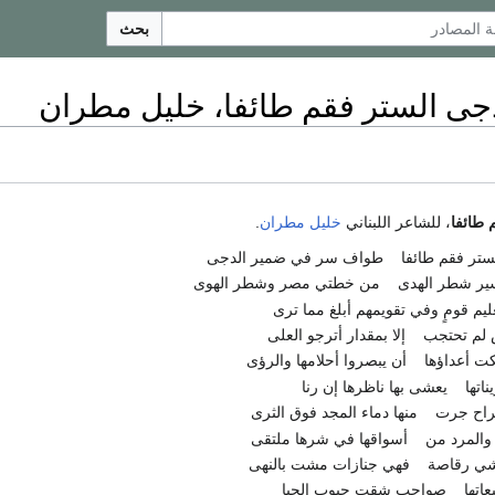
بحث
دجى الستر فقم طائفا، خليل مطران
 طائفا
، للشاعر اللبناني
خليل مطران
.
ستر فقم طائفا
طواف سر في ضمير الدجى
سير شطر الهدى
من خطتي مصر وشطر الهوى
يم قومٍ وفي تقويمهم أبلغ مما ترى
 لم تحتجب
إلا بمقدار أترجو العلى
ت أعداؤها
أن يبصروا أحلامها والرؤى
ناتها
يعشى بها ناظرها إن رنا
جراح جرت
منها دماء المجد فوق الثرى
والمرد من
أسواقها في شرها ملتقى
شي رقاصة
فهي جنازات مشت بالنهى
اتها
صواحب شقت جيوب الحيا