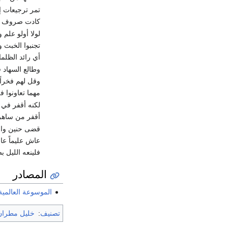
تمر ترجيعات إ
كادت صروف ال
لولا أولو علم 
تجنبوا الخبث و
أي رائد الظلما
وطالع السهاد في
وقل لهم فخراً 
مهما تعاونوا 
لكنه أقفر في 
أقفر من ساهره
قضى حنين وا
عاش عليماً عاملا
فلينعه الليل 
المصادر
الموسوعة العالمية
تصنيف
:
خليل مطران