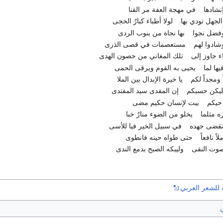
نشادها
في مهجة العفة مر القنا
جهل تودي بها
لولا أطباء كبارٌ الحجى
وفضل نجوا
بها نجاة من ينوب الردى
شادوا لهم
مستعصمات في قصى الذرى
ء جاوز إلى
تلك المغاني من حصون الهدى
ها لما
يحيى به القوم ويرقى الحمى
ومجداً لكم
يا خيرة الإبدال بين الملا
فليكن حسبكم
إن المفدى سيد المفتدى
حيكم
بيت لإنسان حكيم مضى
 مثلما
يخلو من الضوء منارٌ خبا
نقضى جهده
في سبيل الخير فيا للأسى
ً نافعاً
حتى طواه حينه فانطوى
بصوت النقى
وليبكه الصبح بدمع الندى
 للشعر العربي