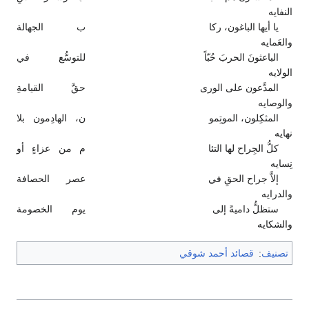
النفايه
يا أيها الباغون، ركا
ب الجهالة
والعَمايه
الباعثونَ الحربَ حُبّاً
للتوسُّع في
الولايه
المدَّعون على الورى
حقَّ القيامةِ
والوصايه
المثكِلون، الموتِمو
ن، الهادِمون بلا
نهايه
كلُّ الجِراح لها التئا
م من عزاءٍ أو
نِسايه
إلاَّ جراح الحقِ في
عصر الحصافة
والدرايه
ستظلُّ داميةً إلى
يوم الخصومة
والشكايه
تصنيف
:
قصائد أحمد شوقي