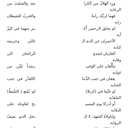
وزِد الهلالَ من الكرا
مةِ، والصليبَ من
الرعايه
فهما لربِّك رايةٌ
والحربُ للشيطان
رايه
لم يخلق الرحمن أَكـ
ـبر منهما في البِرِّ
آيه
الأحمران عن الدم الـ
غالي وحرمتِه
كنايه
الغادِيان لنجدةٍ
الرائحان الى
وقايه
يتأَلَّقان على الوَغى
رشداً تَبَيَّن من
غوايه
يقفان في جنب الدَّما
كالعُذْرِ في جنب
الجنايه
لو خَيَّما في (كربلا)
لم يُمْنع ( السَّبطُ)
السّقايه
أو أدركا يوم المسيـ
ـح لعاوناه على
النكايه
ولناولاهُ الشهدَ، لا الـ
ـخل الذي تصِفُ
الروايه