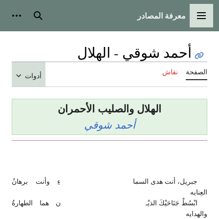
معرفة المصادر
القائمة الرئيسية
بحث
أدوات
أحمد شوقي - الهلال
الصفحة
نقاش
أدوات
الهلال والصليب الأحمران
أحمد شوقي
جبريل، أنت هدى السما
ءِ وأنت برهانُ
العِنايه
ابْسُطْ جَنَاحَيْكَ الذيْـ
ن هما الطهارةُ
والهدايه