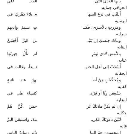
يأبها اللادي التي
ألقت على
الجرحَى حِمايه
أَبلَيْتِ في نزع السها
م بلاءَ دَهْركِ في
الرمايه
ومررتِ بالأسرى، فكنـ
تِ نسيمَ واديهم
سِرايه
وبناتُ جنسكِ إن بَنَيْـ
ـنَ البِرَّ أَحْسَنَّ
البنايه
بالأمس لادي لوثرٍ
لم تأْلُ جِيرتَها
عنايه
أَسْدَتْ إلى أهل الجنو
د يداً، وغالت في
الحفايه
ومُحجَّباتٍ هنّ أطـ
ـهرُ عند نائبةٍ
كفايه
يسْعِفن رِيَّا أو قِرًى
كنساءِ طَي في
البدايه
إن لم يكنَّ ملائكَ الر
حمن كُنَّ هُمُ
حِكايه
لَبّيْنَ دعوتَكَ الكريـ
مةَ، واستبقن البرَّ
غايه
المحسنون همُ اللبا
بُ، وسائرُ الناسِ